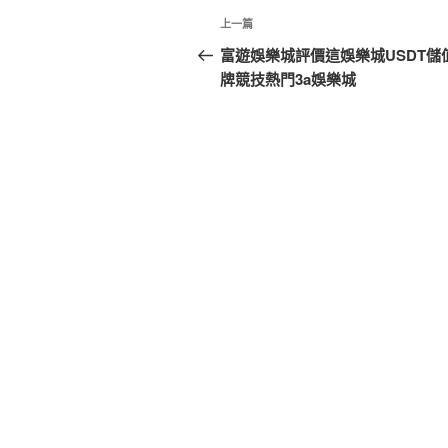
文
上
上一篇
章
一
富遊娛樂城評價這娛樂城USDT儲
篇
牌競技熱門3a娛樂城
導
文
覽
章