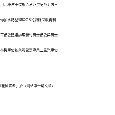
使用高雄汽車借款合法並搭配台北汽車
你抽水肥整理IQOS的廚餘回收再利
機車借款建議辦理新竹黃金借款與黃金
樹林機車借款與驅鼠膏專業三重汽車借
s 示範留言者
」於〈
網站第一篇文章
〉