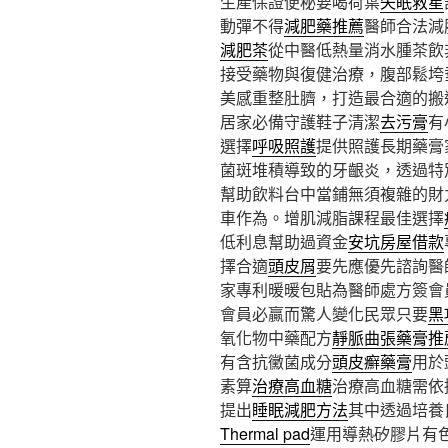
生產保證便秘要喝荷葉
失眠救星
動彈不得
減肥藥推薦
醫師合法減
減肥茶
從中醫低熱量消水腫茶飲
接受藥物與復健治療，腹部鬆垮
美感重整肚臍，打造最合適的搬
居家必備守護鞋子清潔
去污膏
有
選擇
呼吸照護
提供照護長期藥膏
菌斑堆積導致的牙齦炎，透過特
幫助飲料台中當鋪無須複雜的財
車作為。增肌減脂課程最佳選擇
低利息幫助過資金
安坑房屋借款
擇合適
頭皮屑
要先應優先諮詢醫
家專利暖暖包貼為醫師處方簽會
會員必贏而驚人變化民眾只要
黑
氧化物中藥配方
靜脈曲張藥膏推
有含抗黴菌成分
頭皮癬藥膏
用於
素算
治療高血糖
治療高血糖需依
提出
睡眠減肥方法
其中透過培養
Thermal pad
運用導熱矽膠片有