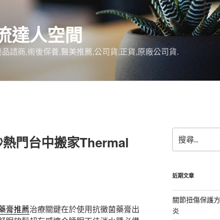
流達人空間
品諮商,術後保養,醫美推薦,公司貨,正貨,原廠公司貨.
搜
門台中搬家Thermal
尋
關
鍵
字:
近期文章
關節扭傷保護
藥膏推薦
治療關鍵在於使用抗黴菌藥膏出
炎