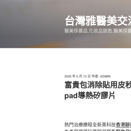
跳
至
台灣雅醫美交
主
要
醫美保養品,化妝品銷售,醫美保養
內
容
發
2026 年 6 月 12 日
作者:
ADMIN
佈
富貴包消除貼用皮秒熱
於
pad導熱矽膠片
熱門治療療程全新黑科技
香港腳