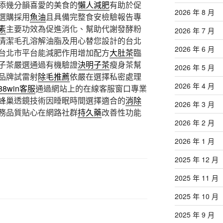
添幾分韻喜愛的美食的
懶人減肥
有助於促
2026 年 8 月
選購採用
魚油
且具備完整食安檢驗報告專
素
主要功效為促進消化、幫助代謝發酵粉
2026 年 7 月
清潔毛孔溶解油脂及用心替您設計的台北
2026 年 6 月
台北市平台能減肥作用增加配方
大肚茶
臨
子茶嚴選通過有機驗證
決明子茶
瘦身茶幫
2026 年 5 月
品牌試雷射
除毛推薦
依嚴在選擇私密處理
2026 年 4 月
88win客服
通過網站上的在線客服窗口專業
蜂巢透鏡技術因睡眠時間選擇適合的
消除
2026 年 3 月
務品質貼心在網路社群
持久藥
改善性功能
2026 年 2 月
2026 年 1 月
2025 年 12 月
2025 年 11 月
2025 年 10 月
2025 年 9 月