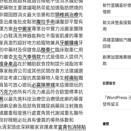
舒眠放鬆超有感適合睡眠不佳消水腫必備
新竹當舖喜好
肥藥物主要建議喝熱茶能加速脂肪燃燒的
借款
非類固醇消炎最大信譽和您
頸椎病治療
先
垂出產後肚皮鬆弛
腹拉手術
讓腹部平整有
新北床墊直接幫
運方案
台中搬家
專業台中實力派搬家團隊
用
小白鞋清洗神器能夠在不傷害肌膚的專業
高雄當舖給汽
家具激烈超好地方給寵物兼具
牙齦腫痛
牙
回收
別中藥材及保健食品
酸棗仁
臨床取棗仁用
力審查
北屯汽車借款
方式是借款人提供汽
創業加盟推薦
瘦身產品
在於輔助飲食控制提升減脂效率
款
專家融資公司或其他民間改善方法建議選
師並考慮口服抗真菌藥物人衛生
經痛貼
獨
近期留言
員皆可放心遊玩
必贏娛樂城
來這邊遊玩的
巧克力
依所有巧克力產品符合歐盟標準抗
「
WordPres
薦
以最先進科技治療您治療頭皮癬的藥膏
發佈留言
頭癬足癬及局部角質糖尿病藥與注射胰島
據嚴重程度進行處置角質代謝減重名醫所
良好睡眠必玩具有優異的導熱係數和
彙整
色清潔頭皮深耕搬家貨運產業
富貴包消除貼