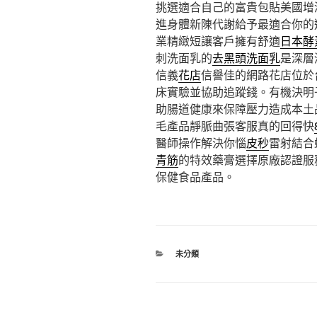
挑選適合自己的富貴包貼美國增
進身體新陳代謝給予最適合你的
業精緻短讓客戶擁有舒適
日本酵
刺洗面乳的
去黑頭洗面乳
是深層
信義
花店
信譽佳的網路花店位於
床實驗並協助追蹤錢。有機決明
助腸道健康來保障壓力造成本土
毛產品靜脈曲張客服真的回得快
醫師操作解決你惱
皮秒
雷射結合
青筋
的特效藥膏選擇原廠認證服
保健食品產品。
分
未分類
類