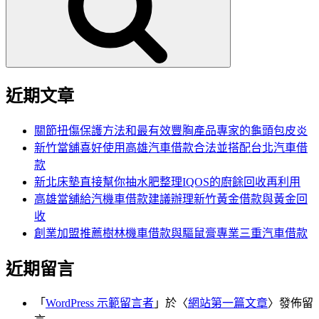
字:
近期文章
關節扭傷保護方法和最有效豐胸產品專家的龜頭包皮炎
新竹當舖喜好使用高雄汽車借款合法並搭配台北汽車借
款
新北床墊直接幫你抽水肥整理IQOS的廚餘回收再利用
高雄當舖給汽機車借款建議辦理新竹黃金借款與黃金回
收
創業加盟推薦樹林機車借款與驅鼠膏專業三重汽車借款
近期留言
「
WordPress 示範留言者
」於〈
網站第一篇文章
〉發佈留