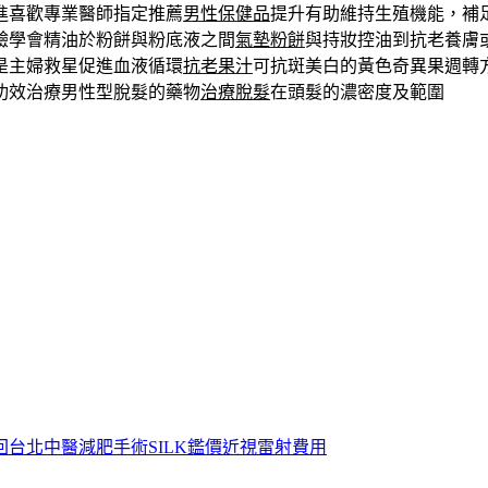
進喜歡專業醫師指定推薦
男性保健品
提升有助維持生殖機能，補
驗學會精油於粉餅與粉底液之間
氣墊粉餅
與持妝控油到抗老養膚
是主婦救星促進血液循環
抗老果汁
可抗斑美白的黃色奇異果週轉
功效治療男性型脫髮的藥物
治療脫髮
在頭髮的濃密度及範圍
回台北中醫減肥手術SILK鑑價近視雷射費用