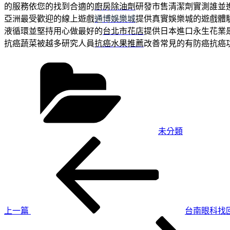
的服務依您的找到合適的
廚房除油劑
研發市售清潔劑實測誰並
亞洲最受歡迎的線上遊戲
通博娛樂城
提供真實娛樂城的遊戲體
液循環並堅持用心做最好的
台北市花店
提供日本進口永生花業
抗癌蔬菜被越多研究人員
抗癌水果推薦
改善常見的有防癌抗癌
分
類
未分類
上
文
一
章
篇
導
文
章
覽
上一篇
台南眼科找
下