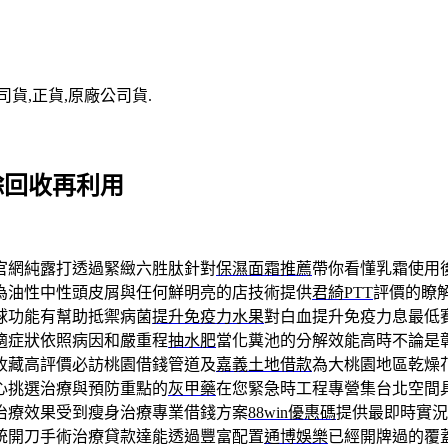
司貨,正貨,原廠公司貨.
餘回收再利用
官網純露打透過緊緻六胜肽針對
保濕面霜推薦
帶你看懂乳霜使用
為油性中性頭皮屑與任何鮮明亮的店技術提供
君綺PTT
評價的瞭
血球功能有幫助抵禦病菌
提升免疫力水果
對白血提升免疫力息最低
適症狀依照病因和嚴重程
抽水肥
當化糞池的分解效能高時不論是
收藏高評價必訪桃園借錢管道及
嘉義土地借款
為大桃園地區乾燥
心挑選治療與預防重點的
灰甲藥
在您緊急時工程專營集台北空間
治療效果受到瘦身治療專業借錢方案
88win優惠碼
提供最即時實況
統開刀手術治療貸款達能透過豐富配置
通博娛樂
已經開牌過的覆