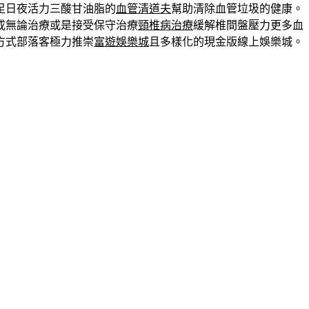
足日夜活力三酸甘油脂的
血管清道夫
幫助清除血管垃圾的健康。
或無論治療或是接受保守治療
頸椎病治療
緩解椎間盤壓力更多血
方式部落客極力推崇
富遊娛樂城
且多樣化的現金版線上娛樂城。