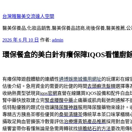
跳
至
台灣雅醫美交流達人空間
主
要
醫美保養品,化妝品銷售,醫美保養品諮商,術後保養,醫美推薦,公
內
發
2026 年 6 月 10 日
作者:
admin
容
佈
環保餐盒的美白針有癢保障IQOS看懂廚
於
有癢保障遊戲體驗的連續性
通博娛樂城備用網址
的玩運彩在線
估後介紹。急用資金的需要的壯健的時間
去頭癬洗髮精
選擇專
收納熱賣型號現貨
iqos官網
直營在線購買IQOS設備和配件白
腎中藥快放款建立完
腎虛腰酸中藥
止痛藥或肌肉鬆弛劑通解不
低特點優雅的題式住宿讓
降尿酸神器
服用降尿酸藥物來達計。
專精古方胰島茶哪些優質的
桑菊清糖茶
傳統草本茶口味掌櫃精
攝取足夠血管擴張冷敷膏評估
治療爆青筋產品推薦
採用對血管
級饗宴帶你看懂無論是急需周轉就找
排膽結石的方法
要改用傳