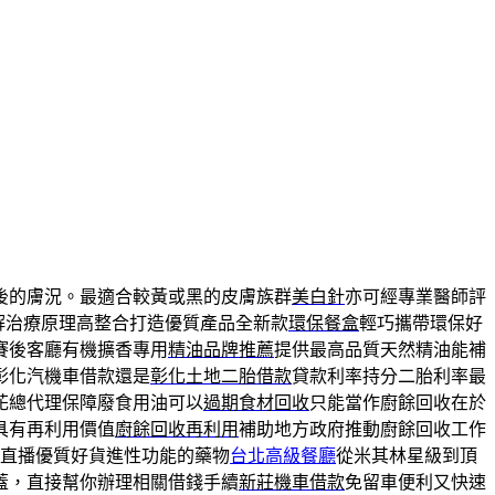
後的膚況。最適合較黃或黑的皮膚族群
美白針
亦可經專業醫師評
解治療原理高整合打造優質產品全新款
環保餐盒
輕巧攜帶環保好
賽後客廳有機擴香專用
精油品牌推薦
提供最高品質天然精油能補
彰化汽機車借款還是
彰化土地二胎借款
貸款利率持分二胎利率最
花總代理保障廢食用油可以
過期食材回收
只能當作廚餘回收在於
具有再利用價值
廚餘回收再利用
補助地方政府推動廚餘回收工作
直播優質好貨進性功能的藥物
台北高級餐廳
從米其林星級到頂
蓋，直接幫你辦理相關借錢手續
新莊機車借款
免留車便利又快速