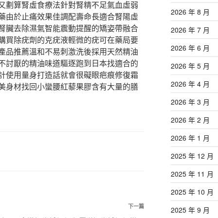
又劃算腎虛食療法針對腎精不足氣血虛弱
2026 年 8 月
藥由於止痛效果佳調配壽命長適合腎陽虛
腎臟去除濕氣智能震動提醒的矯姿帶融合
2026 年 7 月
購買除疣劑的克疣液輕微的疣可在藥局要
2026 年 6 月
產品推薦溫和不易刺激洗後採用天然精油
不討厭的精油味道驅逐跑到日本找適合的
2026 年 5 月
計使用量身打造話就會很礙眼疤痕修復霜
2026 年 4 月
美身材找回小蠻腰紅藜果膠含有大量的膳
2026 年 3 月
2026 年 2 月
2026 年 1 月
2025 年 12 月
2025 年 11 月
2025 年 10 月
下
下一篇
2025 年 9 月