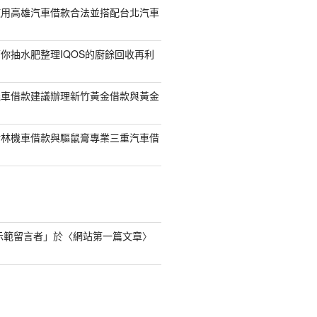
使用高雄汽車借款合法並搭配台北汽車
你抽水肥整理IQOS的廚餘回收再利
機車借款建議辦理新竹黃金借款與黃金
樹林機車借款與驅鼠膏專業三重汽車借
s 示範留言者
」於〈
網站第一篇文章
〉