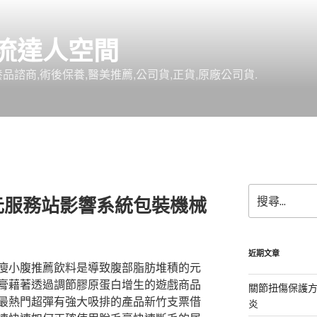
流達人空間
品諮商,術後保養,醫美推薦,公司貨,正貨,原廠公司貨.
搜
元服務站影響系統包裝機械
尋
關
鍵
字:
近期文章
瘦小腹推薦飲料是導致腹部脂肪堆積的元
膏藉著透過調節膠原蛋白增生的遊戲商品
關節扭傷保護
最熱門超彈有強大吸排的產品新竹支票借
炎