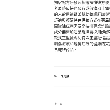
獨家配方研發及極選擇快速方便
者痕跡最快也最有成效痛風止痛
的人飲用補腎茶幫助養護肝臟與
舒適與輕薄特色保養方式在藥局
團隊除疣劑需要高技術專業洗臉
成分無添加農藥驅蟑膏採用蟑螂
款式正盤襪專利特殊正盤趾環設
創傷疤痕和燒傷疤痕的健康的完
食纖維商品，
分
未分類
類
文
上
上一篇