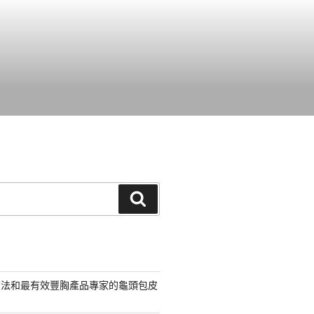
搜
尋
方法和最有效豐胸產品專家的龜頭包皮