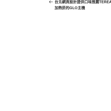
章
一
台北網頁設計提供口味推薦TERE
篇
加熱菸的GLO主機
導
文
覽
章