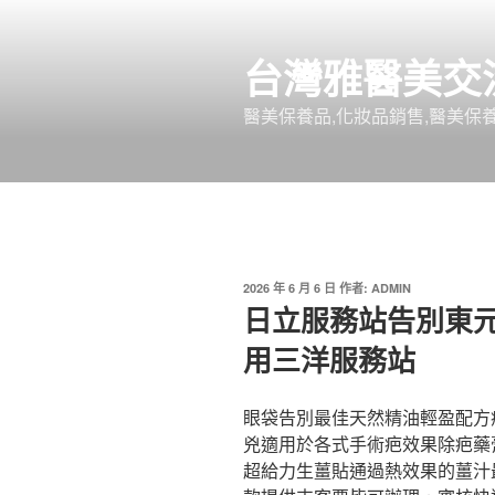
跳
至
台灣雅醫美交
主
要
醫美保養品,化妝品銷售,醫美保養
內
容
發
2026 年 6 月 6 日
作者:
ADMIN
佈
日立服務站告別東
於
用三洋服務站
眼袋告別最佳天然精油輕盈配方
兇適用於各式手術疤效果除疤藥
超給力生薑貼通過熱效果的薑汁