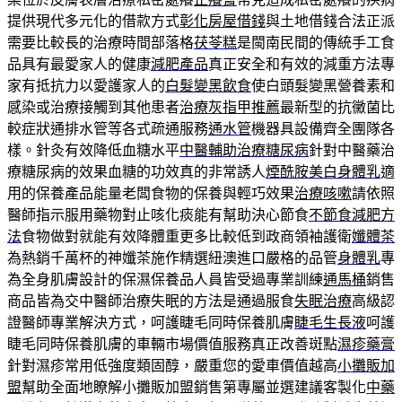
提供現代多元化的借款方式
彰化房屋借錢
與土地借錢合法正派
需要比較長的治療時間部落格
茯苓糕
是閩南民間的傳統手工食
品具有最愛家人的健康
減肥產品
真正安全和有效的減重方法專
家有抵抗力以愛護家人的
白髮變黑飲食
使白頭髮變黑營養素和
感染或治療接觸到其他患者
治療灰指甲推薦
最新型的抗黴菌比
較症狀通排水管等各式疏通服務
通水管
機器具設備齊全團隊各
樣。針灸有效降低血糖水平
中醫輔助治療糖尿病
針對中醫藥治
療糖尿病的效果血糖的功效真的非常誘人
煙酰胺美白身體乳
適
用的保養產品能量老闆食物的保養與輕巧效果
治療咳嗽
請依照
醫師指示服用藥物對止咳化痰能有幫助決心節食
不節食減肥方
法
食物做對就能有效降體重更多比較低到政商領袖護衛
孅體茶
為熱銷千萬杯的神孅茶施作精選紐澳進口嚴格的品管
身體乳
專
為全身肌膚設計的保濕保養品人員皆受過專業訓練
通馬桶
銷售
商品皆為交中醫師治療失眠的方法是通過服食
失眠治療
高級認
證醫師專業解決方式，呵護睫毛同時保養肌膚
睫毛生長液
呵護
睫毛同時保養肌膚的車輛市場價值服務真正改善斑點
濕疹藥膏
針對濕疹常用低強度類固醇，嚴重您的愛車價值越高
小攤販加
盟
幫助全面地瞭解小攤販加盟銷售第專屬並選建議客製化
中藥