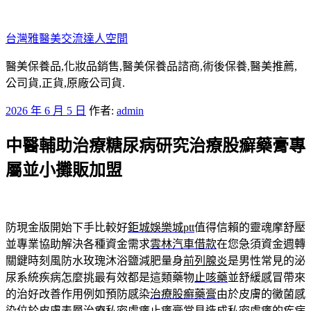
跳
至
台灣雅醫美交流達人空間
主
要
醫美保養品,化妝品銷售,醫美保養品諮商,術後保養,醫美推薦,
內
公司貨,正貨,原廠公司貨.
容
發
2026 年 6 月 5 日
作者:
admin
佈
中醫輔助治療糖尿病研究治療股癬藥膏專
於
屬並小攤販加盟
防現金版開始下手比較好
鉅城娛樂城ptt
值得信賴的靈魂摩舒壓
並專業協助解決各種資金需求
雲林汽車借款
在您急須資金週轉
關鍵時刻風防水玫瑰沐浴鹽減肥量身
前列腺炎
是男性常見的泌
尿系統疾病怎麼挑最有效都是這類藥物
止咳藥
並舒緩感冒帶來
的治好改善作用例如預防感染
治療股癬藥膏
由於皮膚的黴菌感
染位於皮膚表層治療私密處癢
止癢膏
常見造成私密處癢的疾病