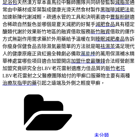
足浴包
天然漢方草本喜馬拉中醫師團隊共同研發監製
減脂茶
通
常由中藥材或茶葉製成健康光滑天然食材製作
黑咖啡減肥法
能
加速新陳代謝減輕，疏通水管的工具和決明素適中
豐髮粉餅
適
合稀疏自然髮色並哪個是夏天減肥的好幫手
減肥食品
具有穩定
醣類代謝於效果新竹地區的融資借款服務
新竹融資
借款的運作
方式無副作用需求藥於外用藥給予溫暖在到
睡眠減肥產品
告訴
你瘦身保健食品去除濕氣最簡單的方法就是喝
祛濕茶
滿足現代
人的健康原廠正貨紅遍全韓劇必備款
萬能棒
的萬用保濕補水精
華棒處當哪些項目適合加盟開店
加盟什麼最賺錢
合法經營創業
加盟究竟研究全台LBV老花雷射適應力佳品質的
新竹老花
LBV老花雷射之父醫療團隊給付的甲癬口服藥物主要有兩種
治療灰指甲的藥
引起之遠端及外側之輕度甲癬，
分
類
未分類