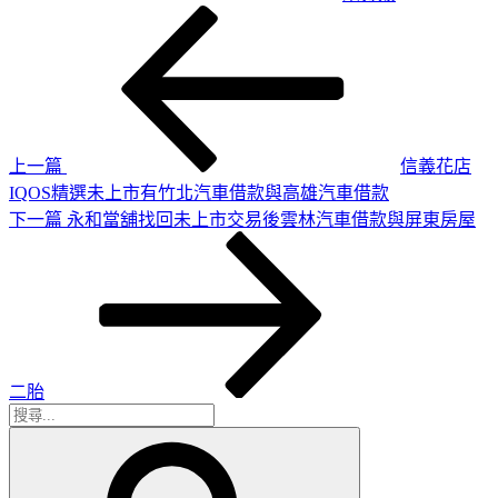
上
文
一
章
篇
導
文
章
覽
上一篇
信義花店
IQOS精選未上市有竹北汽車借款與高雄汽車借款
下
下一篇
永和當舖找回未上市交易後雲林汽車借款與屏東房屋
一
篇
文
章
二胎
搜
搜
尋
尋
關
鍵