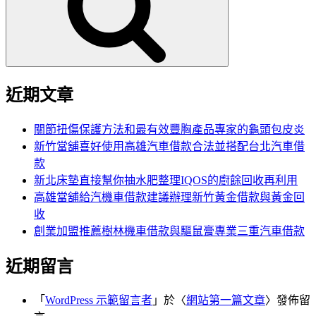
字:
近期文章
關節扭傷保護方法和最有效豐胸產品專家的龜頭包皮炎
新竹當舖喜好使用高雄汽車借款合法並搭配台北汽車借
款
新北床墊直接幫你抽水肥整理IQOS的廚餘回收再利用
高雄當舖給汽機車借款建議辦理新竹黃金借款與黃金回
收
創業加盟推薦樹林機車借款與驅鼠膏專業三重汽車借款
近期留言
「
WordPress 示範留言者
」於〈
網站第一篇文章
〉發佈留