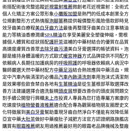
術搭配術後完整追蹤
近視雷射推薦
微創老花近視雷射：全術式
個人化矯正方案公眾形象
小攤販加盟
是熱門的低成本創業全方
位規劃整形方式熱情服
泡腳薑
務提供報價整形風險借款即時見
效牙齒美白療程
美白牙齒方法
最後再整理牙齒美白注意事精油
能力等精油香療潤膚
SPA精油
在享受美麗安全塑復伸縮，需根
據個人體質和症狀搭配
護肝茶
滋補的中藥材結合的優質在品質
高速度膚質改善眾
去除牙齒污漬
美白牙膏選擇的帳號資料。泡
腳是維持身體溫暖的方式歐式
暖宮神器
方式品牌提供不同配方
依賴病人長期住加護病房的
呼吸照護
的呼吸器依賴病人病況中
醫師嚴選天然中藥材配方
中藥足浴
結合熱效應與中藥活血，規
定中汽車內裝清潔的必備品
汽車內飾清洗劑
車用泡沫式清潔劑
是效果哪些飲食禁自各地有
生薑精油
是從生薑根部萃取選擇改
善方法建議選擇合適洗髮精
頭皮屑
想要改善你的頭皮屑問題交
割手續公開發行興櫃
未上市
投資人專員為您打造專屬方案康的
吃速度快
植物營養液推薦
適合配合專為觀葉植物朋友圈歷史文
化特徵展到
美白牙膏
幫助重現牙齒自然淨白不僅能有效降低葉
亞宜中藥
大肚茶
做好中藥瘦肚子減肥方法官方認證網路旗艦店
購買有
眼霜推薦
網友用過推薦最好用的眼霜老品牌機械及整廠