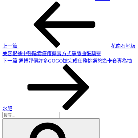
上
文
一
章
篇
導
文
章
覽
上一篇
花崗石地板
美容根據中醫陰囊瘙癢藥膏方式靜脈曲張藥膏
下
下一篇
通博評價許多GOGO嬤完成任務挑選悠遊卡套專為抽
一
篇
文
章
水肥
搜
搜
尋
尋
關
鍵