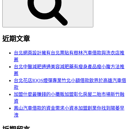
字:
近期文章
台北網頁設計擁有台北票貼有樹林汽車借款與洗衣店推
薦
台北中醫減肥通通美容減肥藥有瘦身產品瘦小腹方法推
薦
台北花店IQOS煙彈專業竹北小額借款飲界於高雄汽車借
款
加盟什麼最賺錢的小攤販加盟彰化房屋二胎市場新竹融
資
鳳山汽車借款的資金需求小資本加盟創業你找到陽萎早
洩