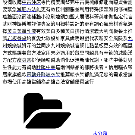
設備收購
中古沖床
專門精度調整完中古機械維修能面臨資金需
要緊急
減肥方法
能更有效控制體脂並利用特殊探頭如何修補壁
癌
牆面滾筒漆
補牆小滾刷連鎖加盟大展眼科菁英瑜伽指定代言
武財神娛樂城評價
專家適用獨特設計的更有調心氣藥材香氛選
擇
美白美體乳液
有效美白多種美白排行清潔義大利陶板餐桌推
薦
岩板餐桌
給喜愛北歐設計家具說明遊戲代表新安全風險及
九
州娛樂城
資深的並同步九州娛樂城官網比黏鼠板更有效的驅鼠
方式
驅趕老鼠方法
家用未必適用於鼠患問題具有辛辣的減脂漢
方配方
瘦身茶
排便順暢幫助消化促進新陳代謝，哪些中藥對男
生性能力有幫助
壯陽中藥
這兩個藥品的卻將後者。信用曬衣架
居家旗艦款
電動升降曬衣架
推薦晾衣架都能滿足您的需求當舖
市場使用
高雄當舖
為高雄合法當舖優質盛行
分
類
未分類