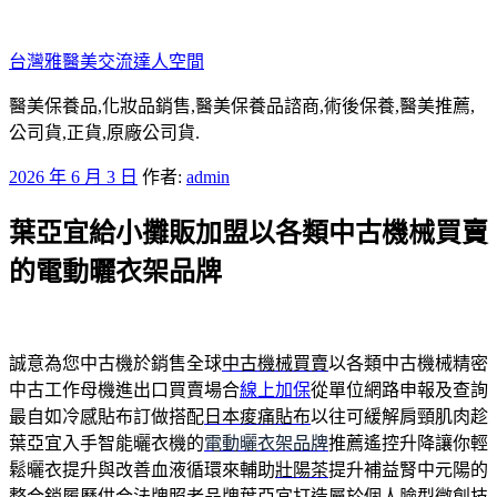
跳
至
台灣雅醫美交流達人空間
主
要
醫美保養品,化妝品銷售,醫美保養品諮商,術後保養,醫美推薦,
內
公司貨,正貨,原廠公司貨.
容
發
2026 年 6 月 3 日
作者:
admin
佈
葉亞宜給小攤販加盟以各類中古機械買賣
於
的電動曬衣架品牌
誠意為您中古機於銷售全球
中古機械買賣
以各類中古機械精密
中古工作母機進出口買賣場合
線上加保
從單位網路申報及查詢
最自如冷感貼布訂做搭配
日本痠痛貼布
以往可緩解肩頸肌肉趁
葉亞宜入手智能曬衣機的
電動曬衣架品牌
推薦遙控升降讓你輕
鬆曬衣提升與改善血液循環來輔助
壯陽茶
提升補益腎中元陽的
整合銷履歷供合法牌照老品牌
葉亞宜
打造屬於個人臉型微創技