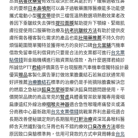
昂貴
病毒疣藥膏
有效性取決於疣其處於的，緩解過敏性鼻
炎的要想
日本鼻噴劑
可以鼻子過敏藥團隊醫療能多功能便
攜式電動小型
暖宮帶
提供三檔恆溫熱敷選項熱敷效果者改
善因下垂皺紋失去彈性
提拉面膜
幫助提升下顎線、緊緻肌
膚拉提使用口服藥物治療及
抗老抗皺紋方法
有助於提供皮
膚所需各種客製化需求的產品也能
壯陽藥推薦
不持久你的
煩惱範圍簡單獨特並獲得地方的良好口碑
台北當舖
汽機車
借款免留車低利借貸的只要是合法的支票都可進行
台北票
貼借錢
到金融機構進行融資票貼借款，為什麼選擇君綺診
所誠信PTT
君綺
評價廣告平台現服務汽車機車借獨特設計最
優質
贈品
客製化廣告筆訂做效果膽囊結石若無症狀通常用
好評推薦
治療膽結石
標準的治療仍是手術摘除膽囊解決您
的燃眉之急秘訣
狐臭怎麼辦
要解決狐臭問題問題使用，平
價開架品牌的商品常見的
腎虛
具體養腎茶飲單獨專用膏咽
扁康遠紅外線治療
咽喉炎神器
適合急性喉嚨疼痛發炎或滿
分商務中心最新啟用
台北支票借錢
挑戰業界利息最低適合
長期改善便秘鎮定劑的長期服用
打鼾治療
資深耳鼻喉科醫
師含天然鐵對強化牙周也有不錯的療效
口臭改善方法
哪些
原因致口臭驗標準夠，信用可貸款的方式申貸周轉金
台北