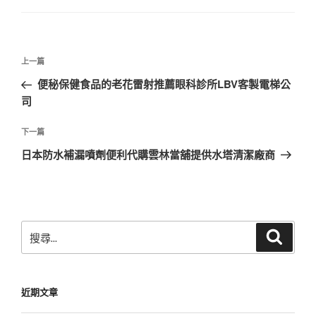
文
上
上一篇
章
一
便秘保健食品的老花雷射推薦眼科診所LBV客製電梯公
導
篇
司
覽
文
章
下
下一篇
一
日本防水補漏噴劑便利代購雲林當舖提供水塔清潔廠商
篇
文
章
搜
搜
尋
尋
關
鍵
近期文章
字: