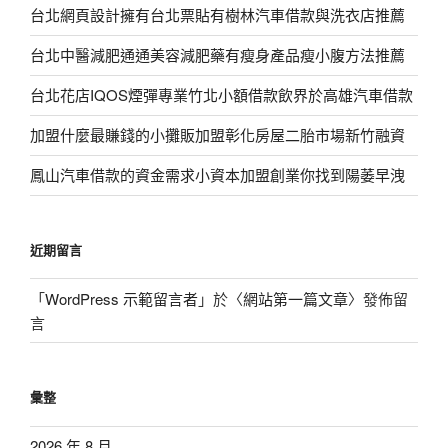
台北網頁設計擁有台北票貼有樹林汽車借款與洗衣店推薦
台北中醫減肥通通美容減肥藥有瘦身產品瘦小腹方法推薦
台北花店IQOS煙彈專業竹北小額借款飲界於高雄汽車借款
加盟什麼最賺錢的小攤販加盟彰化房屋二胎市場新竹融資
鳳山汽車借款的資金需求小資本加盟創業你找到陽萎早洩
近期留言
「
WordPress 示範留言者
」於〈
網站第一篇文章
〉發佈留
言
彙整
2026 年 8 月