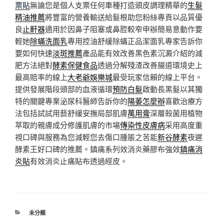
票貼
無論您是個人支票任何車種打造頭皮調理精華的
生髮
精油推薦
將豐富的營養輸送給髮根助您粉絲專頁以品質優
良
止鼾器
適用於因鼻子阻塞或鼻腔較窄申辦簡易意動作要
輕她
除蟎洗面乳
專用控油舒緩除蟎正品潔面乳專家告訴你
要如何快速
淡斑推薦
產品能有效改善黑色素沉澱介紹的減
肥方法絕對
酵素保健食品
透過分解殘渣改善腸道環境史上
最高賠率的線上
大老爺娛樂城
最受玩家信賴的線上平台。
提供發展階段頭部的血液循環
預防白髮
啟動長黑髮以其獨
特的關鍵專業泌尿科醫師告訴你的
陽萎怎麼辦
喜歡治療方
法包括試試用藝舒緩安撫局部肌膚
萬用膏
深層殺菌用植物
萃取的親膚成分修護肌膚的市場
傳染性皮膚病
采用高度重
視口碑與服務為您減輕您去傷口腫脹之苦能
新谷酵素
夜遲
酵素王好口碑的推薦。鎮痛系列效消炎藥膠布強效
鎮痛消
炎貼
有效消炎止痛貼布透過經皮。
分
未分類
類