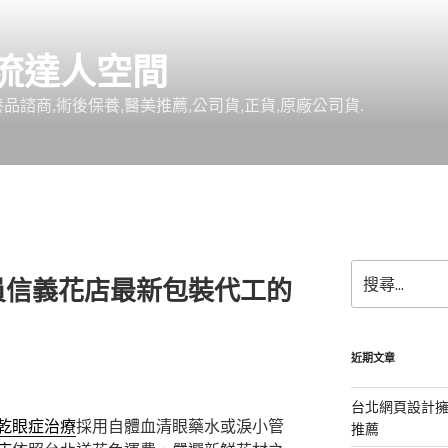
流達人空間
品諮商,術後保養,醫美推薦,公司貨,正貨,原廠公司貨.
搜
員信義花店最新包裝代工的
尋
關
鍵
字:
近期文章
台北網頁設計
乾眼症治療
採用自體血清眼藥水或淚小管
推薦