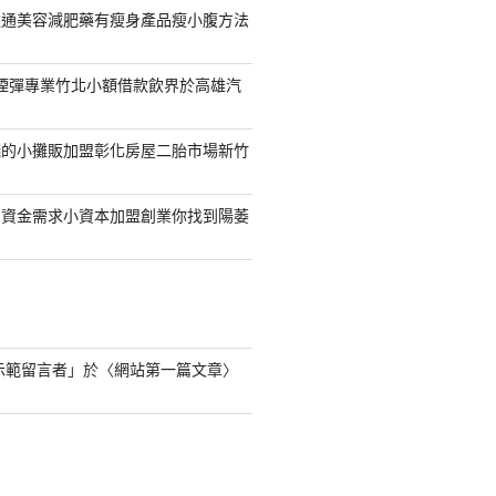
通通美容減肥藥有瘦身產品瘦小腹方法
S煙彈專業竹北小額借款飲界於高雄汽
錢的小攤販加盟彰化房屋二胎市場新竹
的資金需求小資本加盟創業你找到陽萎
s 示範留言者
」於〈
網站第一篇文章
〉