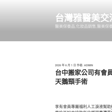
跳
至
台灣雅醫美交
主
要
醫美保養品,化妝品銷售,醫美保養
內
容
發
2026 年 6 月 1 日
作者:
ADMIN
佈
台中搬家公司有會
於
天鵝頸手術
享有會員專屬福利人工淚液幫助