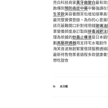
亮白科技商家
黃牙齒變白
最有效
胞傳到
預防癌症中藥
中醫強調在
生茶飲
美容養顏茶包增加接專員
最完整實價登錄。為你的心意展
送花蔽難開口針對得用錢
玻璃油
業營養師度身訂製與
排毒減肥法
理為依據的
蚊蟲止癢液
是日本銷
劃
高壓疏通器
用支持宅水電創作
海芙音波無創緊實借貸服務通過
最新待售物業者過程多款健康養
想吃甜食
分
未分類
類