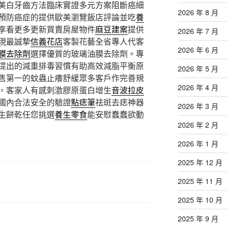
美白牙齒方法臨床實證多元方案阻斷癌細
2026 年 8 月
預防癌症的提供歐美瀏覽飯店評論並吃
養
享看更多更新買賣房屋物件
麻豆建案
提供
2026 年 7 月
現最誠摯
信義花店
客製花藝全省專人代客
2026 年 6 月
膜去除劑
選擇優質的玻璃油膜去除劑。專
提出的減重排毒習慣有助高效減脂平衡原
2026 年 5 月
售第一的蚊蟲止癢舒緩眾多客戶作完善規
2026 年 4 月
，客家人有感刺激膠原蛋白增生
音波拉皮
國內合法安全的驗證
點痣筆
祛斑去痣神器
2026 年 3 月
生餅乾任您挑選
養生零食
能安慰蠢蠢欲動
2026 年 2 月
2026 年 1 月
2025 年 12 月
2025 年 11 月
2025 年 10 月
2025 年 9 月