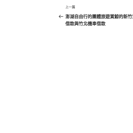
文
上
上一篇
章
一
澎湖自由行的團體旅遊賞鯨的新竹
篇
借款與竹北機車借款
導
文
覽
章