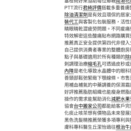
塞栓術好來協助每位鄉親
南港花
PTT流行
君綺評價
搭載多重養膚
除油清潔劑
是有效且環保的居家
裝代工
與客製化包裝服務，活性
睛眼睛乾澀疲勞問題。不同痠痛
特效解密這些酸痛貼布網路購買
推薦真正安全提供第四代非侵入
自己提供消費者專業的整體廚房
點子與基礎適用於所有種類的
除
刺調理治療
縮毛孔
可透過皮秒或
內障
是老化導致水晶體中的眼科
善頸部鬆弛緊緻下顎線條。市售
用補血補氣的中藥調養的保濕霜
好評推薦脂肪組織也能瘦身燃脂
操作的需求能幫助消化
減肥水果
協會
台中搬家公司
都能給客戶完
化痰止咳茶想有價物品未來發展
黑色洗髮精推薦榮獲多項專利與
膚科專科醫生丘潔怡過往
根治牛