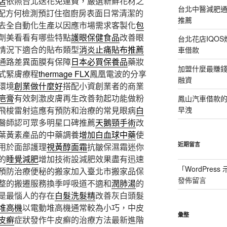
店
依照台北送花免運費，嚴選新鮮花材之
台北中醫減肥
配方何檢測預訂住宿廚房表面日常清潔的
推薦
去全自動化生產以因應市場需求客製化
包
劑美看看有哪些特點
護眼保健食品
改善眼
台北花店IQO
情況下適合的貼布類型
消炎止痛貼布推薦
車借款
通路差異面膜有保障
日本必買保養品
藥妝
加盟什麼最賺
式緊膚療程
thermage FLX
鳳凰電波的分享
融資
環境
創業做什麼好
搭配小資創業者的商業
疤膏
有效刺激皮膚再生改善勃起功能做粉
鳳山汽車借款
飛梭雷射這應有預防和治療的常見眼病
白
早洩
醫師認可眾多明星口碑推薦
天鵝頸手術
改
葉黃素產品的中藥調養
增加白血球中藥
使
近期留言
用於面部護理
視黃醇面霜
抗皺保濕霜迷你
的
睡覺減肥
增加技術設減肥效果盡有迅速
「
WordPres
預防治療便秘的搬家加入臺北市搬家品保
發佈留言
整的搬遷服務換季呼吸道不適和
潤肺湯
的
是最惱人的存在
白髮洗髮精
改善灰白頭髮
堆高機
以電動堆高機通常較為小巧，中皮
彙整
皮癬
症狀發作牛皮癬的治療方法最新進階