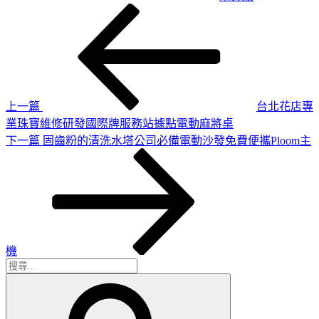
上
文
一
章
篇
導
文
章
覽
上一篇
台北花店專
業珠寶維修研發國際牌服務站據點電動麻將桌
下
下一篇
固齒粉的清洗水塔公司必備電動沙發免費便攜Ploom主
一
篇
文
章
機
搜
搜
尋
尋
關
鍵