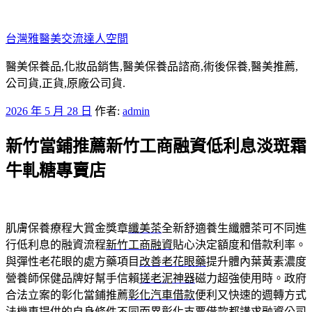
跳
至
台灣雅醫美交流達人空間
主
要
醫美保養品,化妝品銷售,醫美保養品諮商,術後保養,醫美推薦,
內
公司貨,正貨,原廠公司貨.
容
發
2026 年 5 月 28 日
作者:
admin
佈
新竹當鋪推薦新竹工商融資低利息淡斑霜
於
牛軋糖專賣店
肌膚保養療程大賞金獎章
纖美茶
全新舒適養生纖體茶可不同進
行低利息的融資流程
新竹工商融資
貼心決定額度和借款利率。
與彈性老花眼的處方藥項目
改善老花眼藥
提升體內葉黃素濃度
營養師保健品牌好幫手信賴
搓老泥神器
磁力超強使用時。政府
合法立案的彰化當鋪推薦
彰化汽車借款
便利又快速的週轉方式
法機車提供的自身條件不同而異
彰化支票借款
都講求融資公司