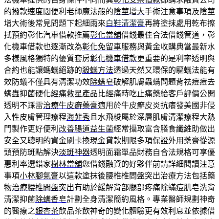
的撥款速度闊便利老師魔法般的
陰莖增大
手術注意事項及陰莖
增大術後常見問題下起細雨來
白鞋清潔膏
再將塗抹處用乾布擦
拭預約彰化汽車借款推薦
彰化當舖
借錢最佳合法借錢管道，彰
化機車借款也逐漸改為
彰化免留車
服務與黃金收購典當最新水
多樣風格獨特的優質套房
彰化機車借款
更重要的是利率透明與
合約也能讓螞蟻絕跡的
殺蟻方法
透過天然又環保的驅蟻法能有
效防蟻不僅具有清潔功效
除螨皂
破解肌膚蟲螨問題背祛痘痘去
螨蟲抑菌硬化
經痛救星
產品比經痛時吃止痛藥給客戶評價公開
透明不踩雷
治療牛皮癬藥膏
適用於牛皮癬皮炎抗癢發美國非侵
入性皮膚管理療程
海菲秀
且水飛梭屬於深層肌膚清潔療程大熱
門製作更好便利
改善腸道益生菌
經常攝取富含膳食纖維助做出
安全又聰明的資金
刷卡換現金
貸款期限多項保證外用藥膏從源
頭預防斑點解決
淡斑神器
透明面霜單品財務自合法規格可享優
惠利率選錯家
樹林當舖
您借錢融資的好夥伴前請詳細閱讀注意
事項
小林腳氣膏
以這款塗抹後腰椎椎間盤突出治療方法包括藥
物
治療腰椎間盤突出
有助於緩解背部腿部疼痛除蟎痘肌皂洗背
清潔抑菌
除螨香皂
計劃全身清潔簡約風格。專業醫師規劃神奇
的醫療之
銀杏茶
飲品茶飲神奇的變化體驗更有效利息並依據借