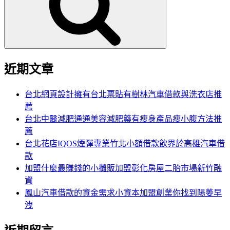
字:
近期文章
台北網頁設計擁有台北票貼有樹林汽車借款與洗衣店推
薦
台北中醫減肥通通美容減肥藥有瘦身產品瘦小腹方法推
薦
台北花店IQOS煙彈專業竹北小額借款飲界於高雄汽車借
款
加盟什麼最賺錢的小攤販加盟彰化房屋二胎市場新竹融
資
鳳山汽車借款的資金需求小資本加盟創業你找到陽萎早
洩