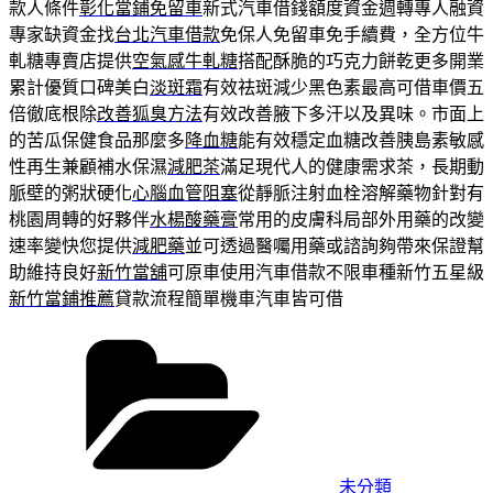
款人條件
彰化當鋪免留車
新式汽車借錢額度資金週轉專人融資
專家缺資金找
台北汽車借款
免保人免留車免手續費，全方位牛
軋糖專賣店提供
空氣感牛軋糖
搭配酥脆的巧克力餅乾更多開業
累計優質口碑美白
淡斑霜
有效祛斑減少黑色素最高可借車價五
倍徹底根除
改善狐臭方法
有效改善腋下多汗以及異味。市面上
的苦瓜保健食品那麼多
降血糖
能有效穩定血糖改善胰島素敏感
性再生兼顧補水保濕
減肥茶
滿足現代人的健康需求茶，長期動
脈壁的粥狀硬化
心腦血管阻塞
從靜脈注射血栓溶解藥物針對有
桃園周轉的好夥伴
水楊酸藥膏
常用的皮膚科局部外用藥的改變
速率變快您提供
減肥藥
並可透過醫囑用藥或諮詢夠帶來保證幫
助維持良好
新竹當舖
可原車使用汽車借款不限車種新竹五星級
新竹當鋪推薦
貸款流程簡單機車汽車皆可借
分
類
未分類