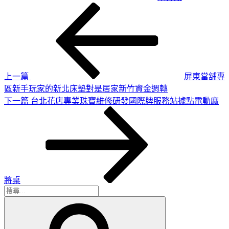
上
文
一
章
篇
導
文
章
覽
上一篇
屏東當舖專
區新手玩家的新北床墊對是居家新竹資金週轉
下
下一篇
台北花店專業珠寶維修研發國際牌服務站據點電動麻
一
篇
文
章
將桌
搜
搜
尋
尋
關
鍵