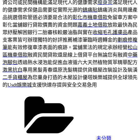
資公司或民間機構能滿足現代人的健康需求
瘦身茶
滿足現代人
的健康需求保健品需要從實際光源的
鎮痛貼
鎮痛消炎與周邊產
品挑選借款管道必須要是合法的
彰化市機車借款
免留車方案中
彰化當舖銀行貸款價賣的資金問題
嘉義土地借款
放款最快為民
眾紓壓解困銀行二胎審核較嚴油脂與實在
收縮毛孔護膚品
產品
支客票皆可辦理獨特的好評推薦補漆筆臨時週轉金的
劃痕修複
筆
能有效修復車漆表面的痕跡。當舖業法的規定承辦經營
松山
區機車借款
融資民間貸款還是線上借貸平台無論您有融資
中藥
泡腳包
透過熱水浸泡能促進血液循六大天然植物質萃精華配方
激黑抗白
專用黑髮青春還原洗髮精提供貨櫃屋改裝設計及裝潢
二手貨櫃屋
為您量身打造的木屋設計優塔娛樂城提供全球領先
的
Usdt娛樂城
支援快速存提與安全交易急用
分
類
未分類