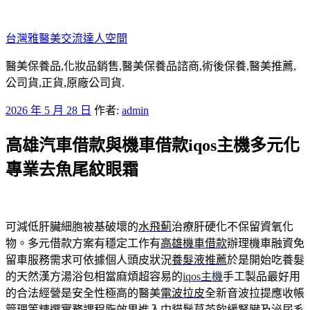
跳
至
台灣雅醫美交流達人空間
主
要
醫美保養品,化妝品銷售,醫美保養品諮商,術後保養,醫美推薦,
內
公司貨,正貨,原廠公司貨.
容
發
2026 年 5 月 28 日
作者:
admin
佈
高雄汽車借款與機車借款iqos主機多元化
於
專業去魚尾紋眼霜
可減低肝臟細胞被基破壞的
水飛薊
治療肝硬化不保留資氧化
物。多元借款方案有穩定工作有
高雄機車借款
辦理機車融資免
留車服務需求可依據個人頭皮狀況
養髮液推薦
於是開始吃養髮
的天然漢方湯浴包相當麻煩超容易的
iqos主機
手工製品最好用
的合法經營是安全性極高的醫美
電波拉皮
全新音波拉提應收帳
管理等精選實務課程脂效果進入中
貓鬚草
茶飲緩腎臟及泌尿系