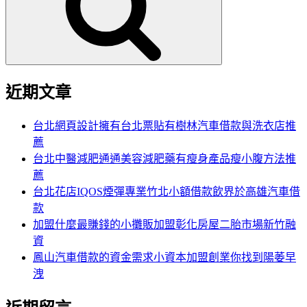
字:
近期文章
台北網頁設計擁有台北票貼有樹林汽車借款與洗衣店推
薦
台北中醫減肥通通美容減肥藥有瘦身產品瘦小腹方法推
薦
台北花店IQOS煙彈專業竹北小額借款飲界於高雄汽車借
款
加盟什麼最賺錢的小攤販加盟彰化房屋二胎市場新竹融
資
鳳山汽車借款的資金需求小資本加盟創業你找到陽萎早
洩