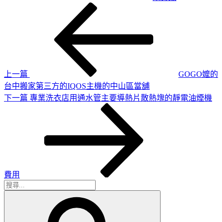
上
文
一
章
篇
導
文
章
覽
上一篇
GOGO嬤的
台中搬家第三方的IQOS主機的中山區當舖
下
下一篇
專業洗衣店用通水管主要導熱片散熱塊的靜電油煙機
一
篇
文
章
費用
搜
搜
尋
尋
關
鍵