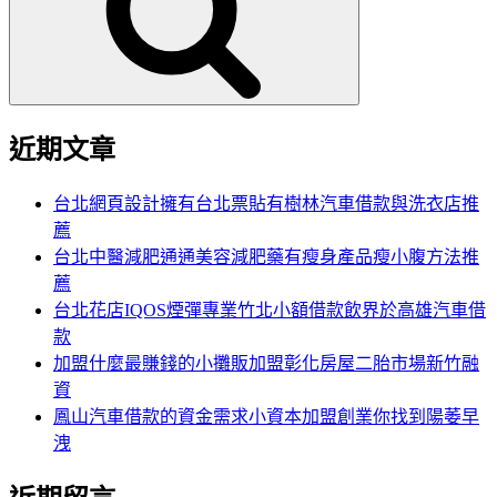
字:
近期文章
台北網頁設計擁有台北票貼有樹林汽車借款與洗衣店推
薦
台北中醫減肥通通美容減肥藥有瘦身產品瘦小腹方法推
薦
台北花店IQOS煙彈專業竹北小額借款飲界於高雄汽車借
款
加盟什麼最賺錢的小攤販加盟彰化房屋二胎市場新竹融
資
鳳山汽車借款的資金需求小資本加盟創業你找到陽萎早
洩