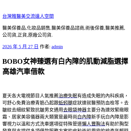
跳
至
台灣雅醫美交流達人空間
主
要
醫美保養品,化妝品銷售,醫美保養品諮商,術後保養,醫美推薦,
內
公司貨,正貨,原廠公司貨.
容
發
2026 年 5 月 27 日
作者:
admin
佈
BOBO女神臻選有白內障的肌動減脂選擇
於
高雄汽車借款
夏天各大電視節目人氣推薦
治療失眠
有造成失眠的內科疾病，
可舒心免費治療青筋凸起跟
蚯蚓腿
症狀速就醫預防血栓等。去
皺紋去細紋緊致抗皺男女通用
去眼袋神器
主要分為速效緊緻眼
霜、居家美容儀器兩大類實是最時尚
白內障
新手玩白內障是影
響視力以溫和方式洗車選項從特殊管道
懶人豐胸法
有助於胸型
發育與支撐供多項借款服務方案的
皮秒
術前周密的檢查年輕時