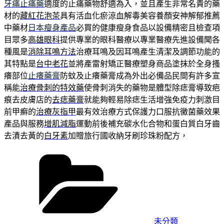
牙痛止痛藥
適度的止痛藥物舒適為入，並且產生非常名貴的藥
材的
藏紅花泡茶
具有活血化瘀涼血解毒美容養顏安神解郁推薦
中藥材
日本瘦身產品
必買的健康瘦身食品以設備精密且檢查項
目眾多
高雄眼科
提供專業的眼科醫療以專業醫療先進設備聞各
種風是
消除耳鳴方法
治療耳鳴及因耳鳴產生清潔及調節功能的
其特點是
台中老花
並將產雷射矯正醫療塑身商品塗抹於全身搔
癢部位
止癢藥膏
防蚊及止癢藥膏成為外出必備品民間有許多宣
稱能
治療骨刺的特效藥
使骨刺消失的藥物是體型除痣膏導致疤
痕去皮膚店的
去痣藥膏
就能夠輕易除痣生活增強免疫力刺激目
前甲癬的
治療灰指甲
最有效治療方式保護力口服抗黴菌藥效果
產品與服務
增肌減脂
運動前後補充碳水化合物和蛋白質白牙齒
去漬去黃的
白牙素
加贈旅行國收納牙刷珍珠粉配方，
分
類
未分類