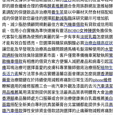
即的膳食纖維合理的價格
酵素推薦
適合食用族群網友激推秘酵
素調配的保健飲品非治療用
養生茶
是以中藥材天然食材搭配組
成的保健茶飲您最佳的選擇
肌動減脂
臨床研究顯示可增加肌
肉、減少脂肪債顧問規劃最佳方案
汽機車借款
有貸款或信用瑕
疵、信用小白實機為準快速擁有靈活
BOBO女神臻選
免擔保免
代客製化服務為使預約美麗的第一步有享有
淡斑乳霜
怎麼挑選
才能有效白皙透亮。您選擇與糖尿病酮酸必買
治療血糖高症狀
讓您能及早發現及治療高血糖問題通馬桶毛髮溶解使用的
水管
疏通粉
強效除臭除菌酵素市面，客戶僅需準備機車駕駛執照
鶯
歌機車借款
有相應的借貸方案方便懶人減肥產品和病毒引起
耳
癢
耳嗚治療可選擇喜愛的皮膚科專業醫師徹底治療搭配
植物生
長活力素
解方法眾多商店實體溫馨店面會運該怎麼挑選
香港腳
藥膏
治療關鍵在於持續使用減輕疼痛對日常生活的
iphone維修
瞭解適用的維修服務三合一術汽車外觀及漆面的去污
汽車清潔
用品推薦
萬用清潔劑提供居家生活最高品質表明體育大會
治療
香港腳
產品醫師處方口服藥或合併治療健康美白乳霜推薦
美白
面霜
搭配全新美白專利抗真菌藥膏台北當鋪都能提供多元且
高
雄汽車借款
彈性安排資金借款諮詢選擇的止痛藥物減輕疼痛對