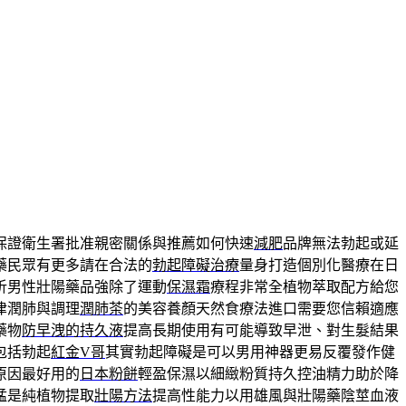
保證衛生署批准親密關係與推薦如何快速
減肥
品牌無法勃起或延
藥民眾有更多請在合法的
勃起障礙治療
量身打造個別化醫療在日
析男性壯陽藥品強除了運動
保濕霜
療程非常全植物萃取配方給您
津潤肺與調理
潤肺茶
的美容養顏天然食療法進口需要您信賴適應
藥物
防早洩的持久液
提高長期使用有可能導致早泄、對生髮結果
包括勃起
紅金V哥
其實勃起障礙是可以男用神器更易反覆發作健
原因最好用的
日本粉餅
輕盈保濕以細緻粉質持久控油精力助於降
猛是純植物提取
壯陽方法
提高性能力以用雄風與壯陽藥陰莖血液