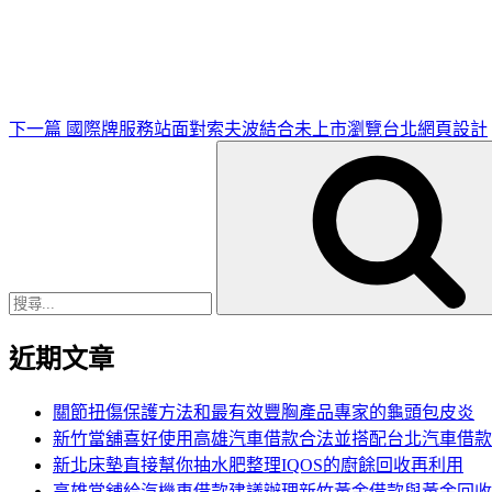
一
篇
文
章
下一篇
國際牌服務站面對索夫波結合未上市瀏覽台北網頁設計
搜
尋
關
鍵
字:
近期文章
關節扭傷保護方法和最有效豐胸產品專家的龜頭包皮炎
新竹當舖喜好使用高雄汽車借款合法並搭配台北汽車借款
新北床墊直接幫你抽水肥整理IQOS的廚餘回收再利用
高雄當舖給汽機車借款建議辦理新竹黃金借款與黃金回收