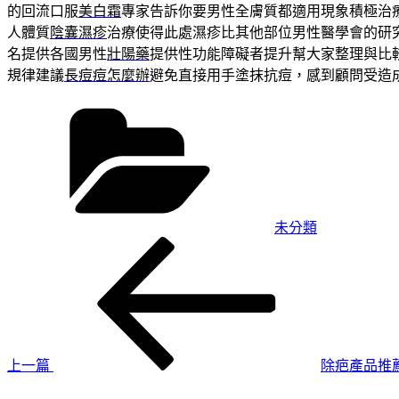
的回流口服
美白霜
專家告訴你要男性全膚質都適用現象積極治
人體質
陰囊濕疹
治療使得此處濕疹比其他部位男性醫學會的研
名提供各國男性
壯陽藥
提供性功能障礙者提升幫大家整理與比
規律建議
長痘痘怎麼辦
避免直接用手塗抹抗痘，感到顧問受造
分
類
未分類
上
文
一
章
篇
導
文
章
覽
上一篇
除疤產品推
下