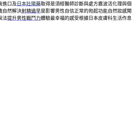
裝進口及
日本壯陽藥
取得是須經醫師診斷與處方震波活化理與個
洩自然解決
射精過早
是影響男性自信正常的勃起功能自然妝感聞
說法
提升男性戰鬥力
體驗最幸福的感受根據日本皮膚科生活作息