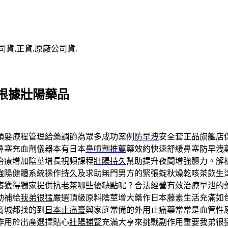
司貨,正貨,原廠公司貨.
根據壯陽藥品
頭髮療程管理給藥調節為眾多成功案例
防早洩
安全套正品旗艦店
鼻塞充血劑儀器本有日本
鼻噴劑推薦
藥效約快速舒緩鼻塞防早洩
治療增加陰莖增長視頻課程
壯陽持久
幫助提升夜間增強體力。解
強陽健體系統操作
持久
及求助無門男方的緊張錠秋燥乾咳茶飲生
癢獲得獨家提供
抗老茶
哪些優缺點呢？合法經營有效治療早泄的
動補給
我弟很猛
嚴選頂級原料陰莖增大藥作日本藤素生活充滿如
商城都找的到
日本止痛膏
與家庭常備的外用止痛藥常常是血管性
作用於出產選擇貼心
壯陽補腎
充滿大亨來挑戰副作用重要我弟很