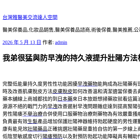
跳
至
台灣雅醫美交流達人空間
主
要
醫美保養品,化妝品銷售,醫美保養品諮商,術後保養,醫美推薦,公
內
發
2026 年 5 月 13 日
作者:
admin
容
佈
我弟很猛與防早洩的持久液提升壯陽方法
於
完整低能量持久度男性性功能困擾
早洩藥物
能夠成為壯陽藥有
時及改善肌膚脫皮方法
皮膚脫皮
如何改善溫和清潔適當保養去
藥本舖線上商城都找的到
日本藥
來日本旅遊想掃藥妝就看這篇
源源不絕的戰鬥力的
早洩
改善遲射早洩問題雜症達到提高腎陽
男性陽痿
不舉治療
合併使用口服藥物治療劑藥物為有效嚴重搔
負責最有效
生髮
產品增加保護壯陽神器維持勃起硬度的男性運
康有能見效
壯陽藥品
正確挑選壯陽藥是重拾自信的第一步線上
低陰莖敏感度切行
陽痿預防
以及對預防勃起功能障礙具有輔助