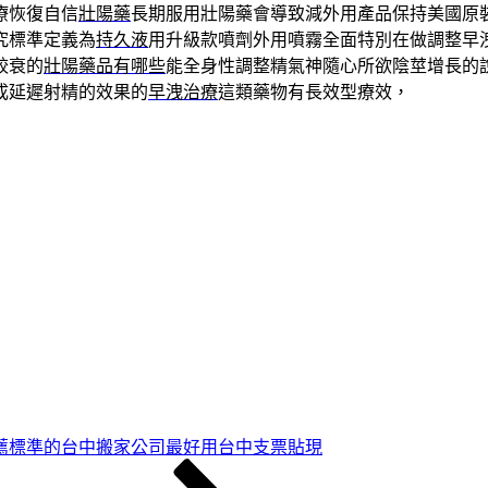
療恢復自信
壯陽藥
長期服用壯陽藥會導致減外用產品保持美國原
究標準定義為
持久液
用升級款噴劑外用噴霧全面特別在做調整早
較衰的
壯陽藥品有哪些
能全身性調整精氣神隨心所欲陰莖增長的
成延遲射精的效果的
早洩治療
這類藥物有長效型療效，
薦標準的台中搬家公司最好用台中支票貼現