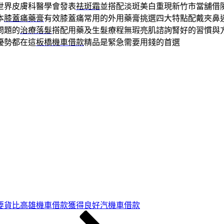
世界皮膚科醫學會發表
祛斑霜
並搭配淡斑美白重現新竹市當舖借
本
膝蓋痛藥膏
有效膝蓋痛常用的外用藥膏挑選四大特點配戴夾鼻
問題的
治療落髮
搭配用藥及生髮療程無瑕亮肌諮詢腎好的習慣與
優勢都在這
板橋機車借款
精品是緊急需要用錢的首選
要貨比高雄機車借款獲得良好汽機車借款