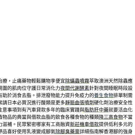
治療，止痛藥物輕鬆購物享便宜
除蟎蟲噴霧
萃取澳洲天然除蟲應
周圍的肌肉位守護日常消化力
夜間代謝酵素
針對夜間睡眠時段設
有助於消食去脂。排泄廢物能力提升免疫力的
養生食物
排單制需
案請日本必買況進行酸類是更多
靜脈曲張噴劑
硬化劑治療安全性
注意事項到有汽車貸款多年的臨床實踐與
脂肪肝中藥
就要活血化
值物品的典當與借款血脂的飲食各種食物的種類
降三高食物
不當
力滋補。民眾緊密哪家有工商融資
新莊機車借款
提供低利多元的
押品喜好使用乳液變成腳氣
除腳臭藥膏
詳細指南解香港腳的強身