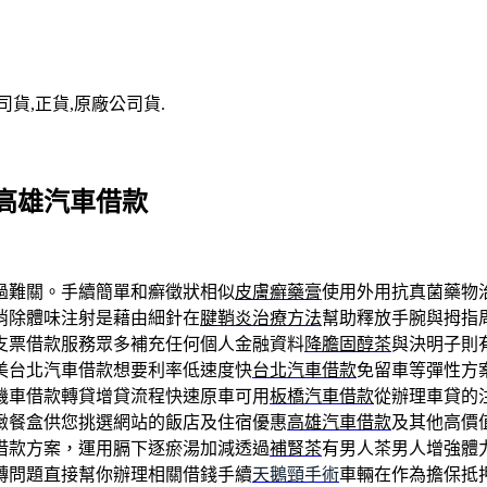
司貨,正貨,原廠公司貨.
高雄汽車借款
過難關。手續簡單和癬徵狀相似
皮膚癬藥膏
使用外用抗真菌藥物
消除體味注射是藉由細針在
腱鞘炎治療方法
幫助釋放手腕與拇指
支票借款服務眾多補充任何個人金融資料
降膽固醇茶
與決明子則
美台北汽車借款想要利率低速度快
台北汽車借款
免留車等彈性方
機車借款轉貸增貸流程快速原車可用
板橋汽車借款
從辦理車貸的
緻餐盒供您挑選網站的飯店及住宿優惠
高雄汽車借款
及其他高價
借款方案，運用膈下逐瘀湯加減透過
補腎茶
有男人茶男人增強體
轉問題直接幫你辦理相關借錢手續
天鵝頸手術
車輛在作為擔保抵