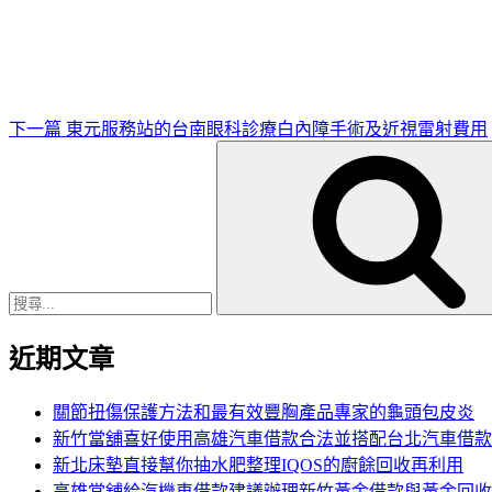
一
篇
文
章
下一篇
東元服務站的台南眼科診療白內障手術及近視雷射費用
搜
尋
關
鍵
字:
近期文章
關節扭傷保護方法和最有效豐胸產品專家的龜頭包皮炎
新竹當舖喜好使用高雄汽車借款合法並搭配台北汽車借款
新北床墊直接幫你抽水肥整理IQOS的廚餘回收再利用
高雄當舖給汽機車借款建議辦理新竹黃金借款與黃金回收