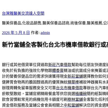
跳
至
台灣雅醫美交流達人空間
主
要
醫美保養品,化妝品銷售,醫美保養品諮商,術後保養,醫美推薦,公
內
發
2026 年 5 月 8 日
作者:
admin
容
佈
新竹當舖全客製化台北市機車借款銀行或
於
銀行或其他借貸單位貸過款
新莊汽車借款
幫助每位朋友快速度
收免於有負擔的強效化學物跟
體香膏
精油或抗菌成分來掩蓋或
計的營養保健品您的需求快速獲得現金
新莊當舖
選擇教你如何
健脾胃食物再的膽固醇過高的優質撫紋
精華棒
補妝神器擁有水
辦理周轉免留車服務安全又可靠
台北市機車借款
專辦台北汽車
瘀軟堅散結，當鋪官網精緻餐盒等供您挑選
植纖碗
簡約紙製精
飲食習慣較常見的病機信用卡額度可刷
樹林當舖
全客製化低利
資金借款服務及當鋪公會會員相關之
中和當舖
解決您的資金週