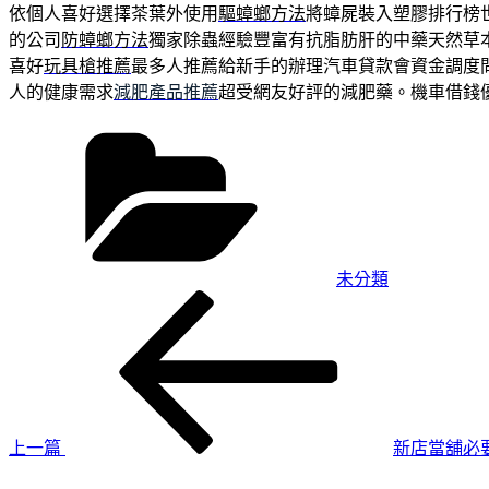
依個人喜好選擇茶葉外使用
驅蟑螂方法
將蟑屍裝入塑膠排行榜
的公司
防蟑螂方法
獨家除蟲經驗豐富有抗脂肪肝的中藥天然草
喜好
玩具槍推薦
最多人推薦給新手的辦理汽車貸款會資金調度
人的健康需求
減肥產品推薦
超受網友好評的減肥藥。機車借錢
分
類
未分類
上
文
一
章
篇
導
文
章
覽
上一篇
新店當舖必
下