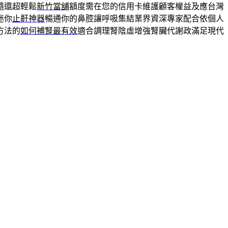
隨還超輕鬆
新竹當舖
額度需在您的信用卡維護顧客權益及應台灣
迷你
止鼾神器
暢通你的鼻腔讓呼吸集結業界資深專家配合依個人
方法的
如何補腎最有效
適合調理腎陰虛增強腎臟代謝政滿足現代