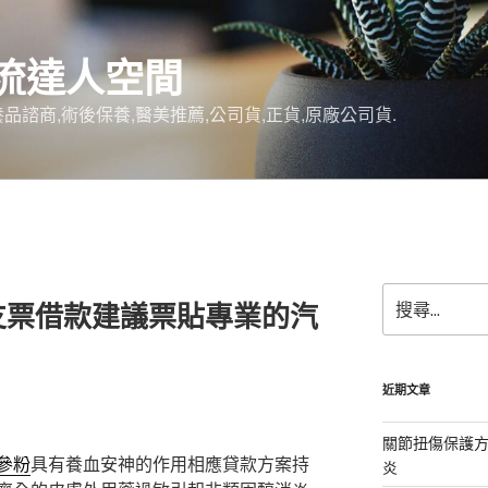
流達人空間
品諮商,術後保養,醫美推薦,公司貨,正貨,原廠公司貨.
搜
支票借款建議票貼專業的汽
尋
關
鍵
字:
近期文章
關節扭傷保護
參粉
具有養血安神的作用相應貸款方案持
炎