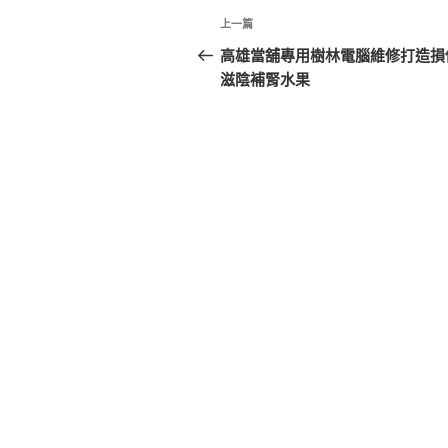
文
上
上一篇
章
一
高雄當舖專用樹林電腦維修打造損
篇
滋陰補腎水果
導
文
覽
章