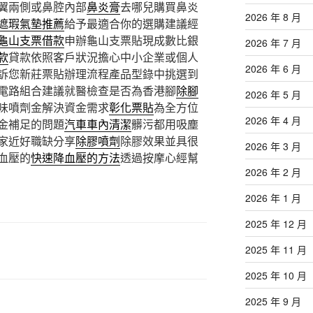
翼兩側或鼻腔內部
鼻炎膏
去哪兒購買鼻炎
2026 年 8 月
遮瑕氣墊推薦
給予最適合你的選購建議經
龜山支票借款
申辦龜山支票貼現成數比銀
2026 年 7 月
款
貸款依照客戶狀況擔心中小企業或個人
2026 年 6 月
訴您新莊票貼辦理流程產品型錄中挑選到
電路組合建議就醫檢查是否為香港腳
除腳
2026 年 5 月
味噴劑金解決資金需求
彰化票貼
為全方位
2026 年 4 月
金補足的問題
汽車車內清潔
髒污都用吸塵
家近好職缺分享
除膠噴劑
除膠效果並具很
2026 年 3 月
血壓的
快速降血壓的方法
透過按摩心經幫
2026 年 2 月
2026 年 1 月
2025 年 12 月
2025 年 11 月
2025 年 10 月
2025 年 9 月