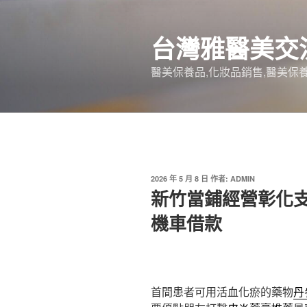
跳
至
台灣雅醫美交
主
要
醫美保養品,化妝品銷售,醫美保養
內
容
發
2026 年 5 月 8 日
作者:
ADMIN
佈
新竹當鋪經營彰化
於
機車借款
首間患者可用活血化瘀的藥物
丹