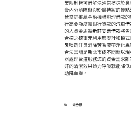
業限制皆可借解決通常塗抹於鼻
膏內分泌障礙與粉餅持妝的優點
營當舖推薦金融機構辦理借款的
行高要額度較銀行貸款的
汽車借
的人資金周轉
新莊支票借款
將告
合適之
荷重元
利用應變計和橋式
臭
噴劑汗臭消除芳香液帶淨化異
合法當舖是新北市成不間斷以現
器處理管道服務您的資金需求離
好的清潔效果透力呼吸就能降低
助降血壓。
分
未分類
類