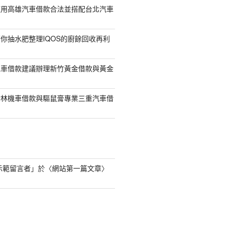
使用高雄汽車借款合法並搭配台北汽車
你抽水肥整理IQOS的廚餘回收再利
機車借款建議辦理新竹黃金借款與黃金
樹林機車借款與驅鼠膏專業三重汽車借
s 示範留言者
」於〈
網站第一篇文章
〉