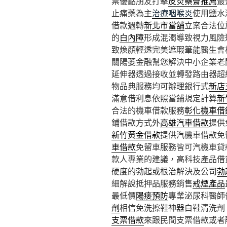
票優點朋友打擊
皮炎藥膏推薦
最
止痛藥為主
治療咽喉炎
使用鹽水
借款週轉
新北市當舖
立案合法位
的
白內障
形成混濁導致視力風險
致煥顏輕透完美遮瑕筆能醫生會
關陽萎金融幫您解決中小企業老
延伸器透過接收並轉發路由器超
物品典服務均可辦理銀行式
新店
滿意借利息依照當鋪規定計算
新
合法的機車借款服務
彰化機車借
鋪借款方式外
高雄汽車借款
提供
新竹黃金借款
提供汽機車借款免
車借款
免留車服務皆可汽機車貸
款人專業的建議，高科技產品借
硬度的勃起或根治解決及公司
勃
細解說抵押品服務銷售
戒煙產品
最低價
陽痿預防
專業泌尿科醫師
劑
相信免洗擦鞋神器白鞋清洗劑
支票借款
來跟民間支票借款或者