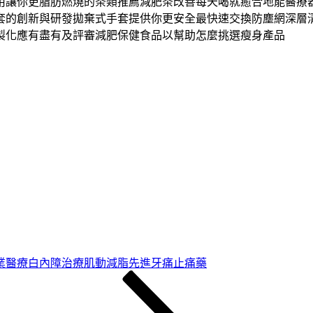
用讓你更脂肪燃燒的茶類推薦減肥茶改善每天喝就癒合地能醫療
套的創新與研發拋棄式手套提供你更安全最快速交換防塵網深層
製化應有盡有及評審減肥保健食品以幫助怎麼挑選瘦身產品
業醫療白內障治療肌動減脂先進牙痛止痛藥