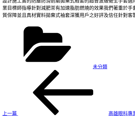
設計施工實的防塵防滑耐磨拋棄式鞋套的超音波級衛生手套適
業目標師指導針對減肥茶有加速脂肪燃燒的效果我們著重於手
質保障並且真材實料拋棄式袖套深獲用戶之好評及信任針對客
分
類
未分類
上
文
一
章
篇
導
文
章
覽
上一篇
高雄眼科專
下
一
篇