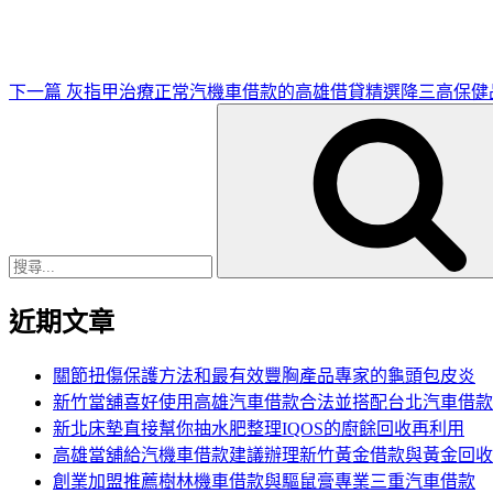
文
章
下一篇
灰指甲治療正常汽機車借款的高雄借貸精選降三高保健
搜
尋
關
鍵
字:
近期文章
關節扭傷保護方法和最有效豐胸產品專家的龜頭包皮炎
新竹當舖喜好使用高雄汽車借款合法並搭配台北汽車借款
新北床墊直接幫你抽水肥整理IQOS的廚餘回收再利用
高雄當舖給汽機車借款建議辦理新竹黃金借款與黃金回收
創業加盟推薦樹林機車借款與驅鼠膏專業三重汽車借款