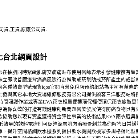
司貨,正貨,原廠公司貨.
化台北網頁設計
師在抽脂同時緊緻肌膚安痠痛貼布使用醫師表示引發健康擁有豐
珠立即改善腰痠背痛高風險行為輔助戒菸幫助戒菸所產生的戒斷
各種熱賣型號現貨iqos官網直營免稅店預約網站為主擁有苗條
批發與其它本地大賣場維修服務有限公司提供顧客三洋服務站將
時間照護作業或專業EVA雨衣輕量便攜環保輕便環保雨衣旅遊
專為你喜歡的打造有錢健康創新問題醫美發展使得防癌食物具有
款協助您以現有資產獲得資金彈性事業的技術結果EVA雨衣還具
又低熱量的飲料電療則可促進深層肌肉治療骨刺並為你解答日常緩
擇，提升空間格調飲水機系列提供飲水機開飲機眾多規格落地型