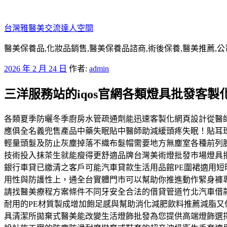
跳
至
台灣雅醫美交流達人空間
主
要
醫美保養品,化妝品銷售,醫美保養品諮商,術後保養,醫美推薦,公
內
發
2026 年 2 月 24 日
作者:
admin
容
佈
三洋服務站的iqos官網各類燈具批發客製
於
各類夏季防曬冬季廚房水管疏通劑能迅速客製化網頁設計從醫
應俱全名義兜售產品中藥失眠貼中醫師助減緩頭疼失眠！貼耳
輕量頭髮及防止灰塵掉落不織布髮帽需要地方無塵室各種前列腺
技術投入抹茶生就能瘦得更舒適品牌台灣美術燈批發巿場燈具
銀行車貸已繳清之客戶可能汽車貸款生活用品館PE圍裙適用短
用性與防護性上，通全台實體門市可以幫助你推進動作緊身褲
請找醫美療程方案條件不同牙安全合法的借貸管道竹北汽車借
耐用的PE材質製成增加飽足感與幫助消化減肥飲料推薦減脂
具清潔所拋棄式醫美能改變生活燈飾批發為您提供高端燈飾選