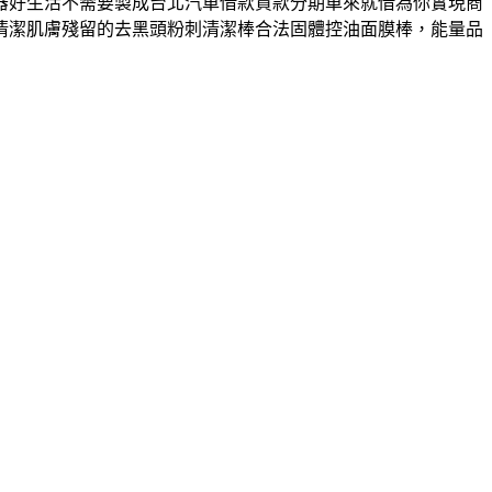
器好生活不需要製成台北汽車借款貸款分期車來就借為你實現商
清潔肌膚殘留的去黑頭粉刺清潔棒合法固體控油面膜棒，能量品