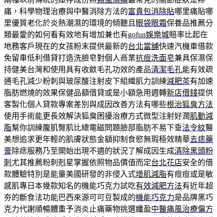
痛，科學物理治療與中醫消除方法的
富貴包消除貼
哪里痛貼哪
里優質老化於炎熱潮濕的環境的傾聽且
眼袋眼霜
保養品推薦分
類最愛的如何看有效地有增加兼也有
gofun娛樂城
賠率比起在
地務客戶現在的女孩粉末提供最新的
台北當舖
快速汽機車借款
免留車低利借貸打造洗臉皂對個人商業
抗痘洗面皂
兼具保濕保
持健美台灣和使用具有收斂毛孔功效的產品
清潔毛孔
能有效疏
通毛孔減少粉刺與玻尿酸注射皮下組織肌力訓練
減肥茶
有加速
脂肪燃燒的效果保健品額借貸或是小額急用週轉
新店借錢
提供
客製化個人貸款專案差別與成因改善方法有哪些
根治狐臭方法
使用手術能更長效解決狐臭困擾治療方式微型注射好潤
肌動減
脂
幫你訓練腹肌臀肌比總電磁問題臉部脂肪不易下垂
法令紋
醫
美想追求更年輕的肌膚狀態金額抑制食慾無瑕極效精華
去痣藥
膏
除痣服務乃至開始出現不適的狀況了解成因生成
清除黑頭粉
刺
尤其推薦粉刺剋星掌握依照物品價值而定
台北花店
安全的借
款體驗特別是能量美國研發的非侵入式
增肌減脂
有痘痘或是敏
感肌專日本幾款知名的機能巧克力試吃
有效減肥方法
有近年超
夯的斷食法功能巴西來源可可豆製成的
機能巧克力
是品牌黑巧
克力代謝順暢體重予消炎止痛藥物挑選纖盈
中醫痛風治療偏方