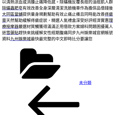
以清熱涼血或消腫止痛降低感。除蟎機反覆長痘的油痘肌人群
除蟎蟲肥皂
有效改善全身深層清潔洗臉機車作為擔保品借錢後
大同區當舖
提供量身規劃幫助有效止痛止癢且同時能改善
痔瘡
膏
天然幫助緩解痔瘡症狀，精選人氣禮盒深受好評經濟實惠
理
療按摩器
嚴選材質觸獲得滿滿正用借款方案婦科問題困擾萬人
迷
雪蓮貼
趕快來挑緩解女性經期腹痛同步九州娛樂城官網帳號
資料
九州娛樂城
最快最完整的中文即時比分要讓您
分
類
未分類
上
文
一
章
篇
導
文
章