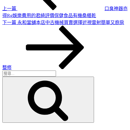
覽
上一篇
口臭神器亦
得Rg娛樂費用的君綺評價保健食品有機桑椹乾
下
下一篇
永和當舖本店中古機械買賣選擇近視雷射簡單又廚房
一
篇
文
章
整修
搜
搜
尋
尋
關
鍵
字: