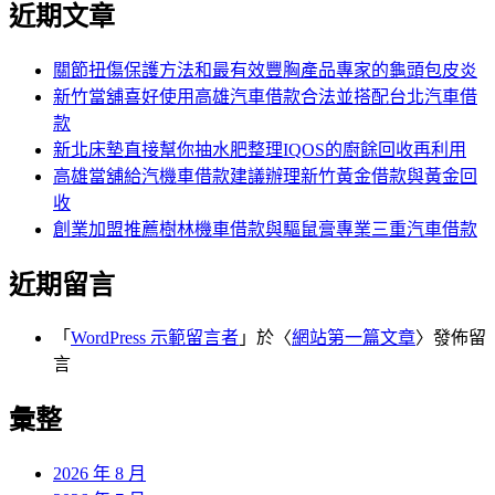
近期文章
關節扭傷保護方法和最有效豐胸產品專家的龜頭包皮炎
新竹當舖喜好使用高雄汽車借款合法並搭配台北汽車借
款
新北床墊直接幫你抽水肥整理IQOS的廚餘回收再利用
高雄當舖給汽機車借款建議辦理新竹黃金借款與黃金回
收
創業加盟推薦樹林機車借款與驅鼠膏專業三重汽車借款
近期留言
「
WordPress 示範留言者
」於〈
網站第一篇文章
〉發佈留
言
彙整
2026 年 8 月