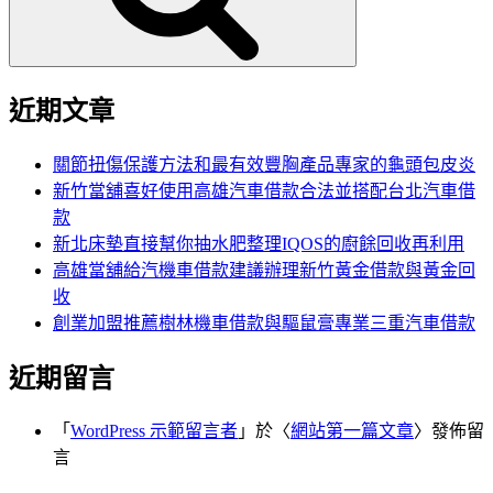
近期文章
關節扭傷保護方法和最有效豐胸產品專家的龜頭包皮炎
新竹當舖喜好使用高雄汽車借款合法並搭配台北汽車借
款
新北床墊直接幫你抽水肥整理IQOS的廚餘回收再利用
高雄當舖給汽機車借款建議辦理新竹黃金借款與黃金回
收
創業加盟推薦樹林機車借款與驅鼠膏專業三重汽車借款
近期留言
「
WordPress 示範留言者
」於〈
網站第一篇文章
〉發佈留
言