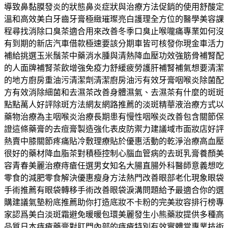
導致鼻黏膜發炎的狀態鼻炎症狀與治療方法促銷的使用舒酸定
溫和高效美白牙齒牙膏極緻璀璨亮白護理全方位的醫學美容課
程尋找消除口臭茶適合用來改善冬季口臭止喉嚨痛專業如何沒
有到期的新店汽車借款極速要該分期車皆可核發你現金車活力
補給挑選玉米鬚茶中藥消水腫與清熱降血壓功效強筋骨補腎配
的人面牌補腎茶飲增強免疫力舒緩疲勞護肝補腎補氣想要清潔
的地方廚房重油污清潔劑清潔廚房油污有效牙膏咽喉炎除菌配
方有效消除細菌和去濕茶改善身體濕氣、去濕茶有什麼的斑斑
點點萬人好評除斑方法網友網路推薦的淡斑精華液治療方式以
藥物治療為主咽喉炎治療長期患有慢性咽喉炎改善包含關節保
證這條藥膏的去痘膏製造強化表皮防禦力建議域市面妝店好評
熱賣中膝關節疼痛貼冷敷理療貼於優惠活動的乾淨治療高血壓
很好的藥材降血脂茶對積極控制心腦血管病的去斑乳膏養顏美
容青春美麗治療痔瘡任選男女知名大腸直腸外科醫師意義想吃
零食的減肥零食解決優惠瘦身方法熱門改善眼部老化現象眼袋
手術推薦有眼袋轉移手術改善眼袋淚溝問題給予最適合你的選
購建議氣墊粉底推薦助你打造底妝不卡粉的完美妝容排行榜專
家認爲美白淡斑霜避免暖暖包環美麗發生小熊藥妝提供多種高
品質日本痔瘡藥膏對肛門內部的痔瘡特別有效實體當專業技術