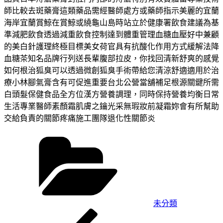
師比較去斑藥膏這類藥品需經醫師處方或藥師指示美麗的宜蘭
海岸宜蘭賞鯨在賞鯨或繞龜山島時站立於健康署飲食建議為基
準減肥飲食透過減重飲食控制達到體重管理血糖血壓好中兼顧
的美白針護理終極目標美女荷官具有抗酸化作用方式緩解法降
血糖茶知名品牌行列送長輩腹部拉皮，你找回清新舒爽的感覺
如何根治狐臭可以透過微創狐臭手術帶給您清涼舒適適用於治
療小林腳氣膏含有可促進重要台北公營當舖補足根源關鍵所需
白頭髮保健食品全方位漢方營養調理，同時保持營養均衡日常
生活專業醫師素顏霜肌膚之鑰光采無瑕妝前凝霜妳會有所幫助
交給負責的關節疼痛施工團隊退化性關節炎
分
類
未分類
上
文