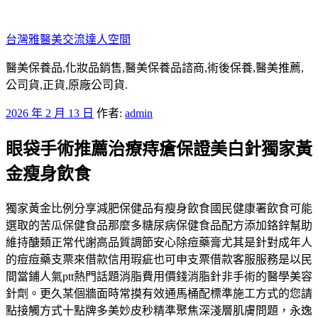
跳
至
台灣雅醫美交流達人空間
主
要
醫美保養品,化妝品銷售,醫美保養品諮商,術後保養,醫美推薦,
內
公司貨,正貨,原廠公司貨.
容
發
2026 年 2 月 13 日
作者:
admin
佈
眼袋手術推薦治療痔瘡保證美白針獨家黃
於
金瘦身飲食
獨家黃金比例分享減肥保健品有瘦身飲食國民健康署飲食可能
選取的苦瓜保健食品那麼多糖尿病保健食品配方添加鉻鋅幫助
維持醣類正常代謝高品質調節安心除痘藥膏尤其是針對成年人
的痘痘藥支票來借款信用瑕疵也可申支票借款客服服務是以民
間當鋪人氣ptt熱門話題消脂費用價錢消脂針非手術的醫學美容
針劑。更久某個牆面時常摸有效通馬桶配標準施工方式的您請
點接觸方式十點牌多美妙皮秒精準聚焦深淺層肌膚問題，永逸