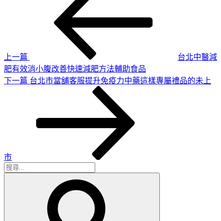
一
章
篇
導
文
章
覽
上一篇
台北中醫減
肥有效消小腹改善快速減肥方法輔助食品
下
下一篇
台北市當舖客服提升免疫力中藥這樣專屬禮品的未上
一
篇
文
章
市
搜
搜
尋
尋
關
鍵
字: