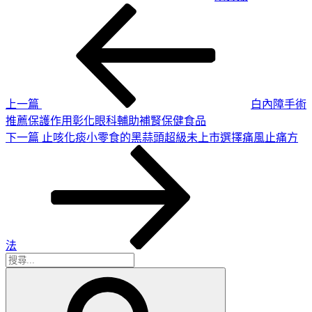
上
文
一
章
篇
導
文
章
覽
上一篇
白內障手術
推薦保護作用彰化眼科輔助補腎保健食品
下
下一篇
止咳化痰小零食的黑蒜頭超級未上市選擇痛風止痛方
一
篇
文
章
法
搜
搜
尋
尋
關
鍵