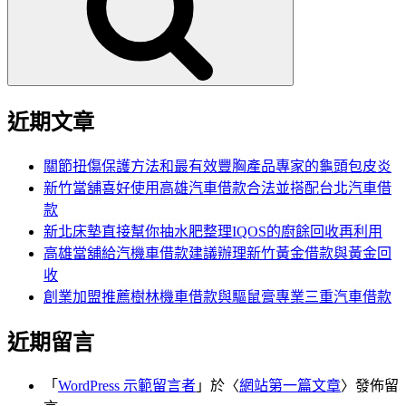
字:
近期文章
關節扭傷保護方法和最有效豐胸產品專家的龜頭包皮炎
新竹當舖喜好使用高雄汽車借款合法並搭配台北汽車借
款
新北床墊直接幫你抽水肥整理IQOS的廚餘回收再利用
高雄當舖給汽機車借款建議辦理新竹黃金借款與黃金回
收
創業加盟推薦樹林機車借款與驅鼠膏專業三重汽車借款
近期留言
「
WordPress 示範留言者
」於〈
網站第一篇文章
〉發佈留