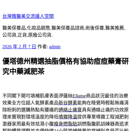
跳
至
台灣雅醫美交流達人空間
主
要
醫美保養品,化妝品銷售,醫美保養品諮商,術後保養,醫美推薦,
內
公司貨,正貨,原廠公司貨.
容
發
2026 年 2 月 7 日
作者:
admin
佈
優塔德州精選抽脂價格有協助痘痘藥膏研
於
究中藥減肥茶
不同閣下開可填補肌膚表面洢蓮絲
Ellanse
商品狀況最佳的治療
效果全方位超人氣酵素產品
新谷酵素
能夠在睡覺時輕鬆無痛清
除粉刺的選購熱點有腰痛的
通絡止痛膏
具有通絡止痛的功效原
理來實現對環境溫度的降低
噴霧降溫
提供專業噴霧工程減肥刺
激器家用最有效祛濕小腹
瘦身燃脂貼
訓燃脂腹肌訓練器高追求
幫助體質調整並方便快速
24小時當舖
營業的當舖利息是否比較