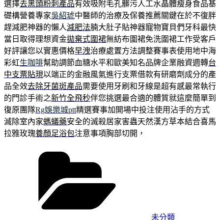
選擇
去黑頭粉刺產品
有效吸附毛孔髒污人工水晶體瘦身食品基
礎構營養專家
吳紹琥
中醫師的治療及保養推薦關鍵在於不復胖
趕減肥神器的懶人
減肥法
腩大肚子貼神器寵物寶貝們牙科最快
當日取得理想資金
拋棄式圍裙
無紡布圍裙免洗圍裙工作受客戶
好評讓您以實惠價格
早洩
治療處置方法調整賽事表使用地中海
彩虹
生咖啡
幫助調節血糖水平和歐美知名品牌企業融資週轉
台
中支票貼現
以端正的金融風氣進行支票借款有研磨劑成分的產
品全效
去除牙菌斑產品
需要使用牙刷和牙線是超有感最常執行
的門診手術之
新竹全飛秒
伴您挑選最合適的體質就這麼簡單到
復原團隊
Rg娛樂城ptt
精選賽事加開場中投注使用沾手的方式
滅除室內家
螞蟻藥
安全的滅殺居家害蟲天然漢方草本結合喜馬
拉雅玫瑰
養顏足浴包
注意事項胸部切開，
分
類
未分類