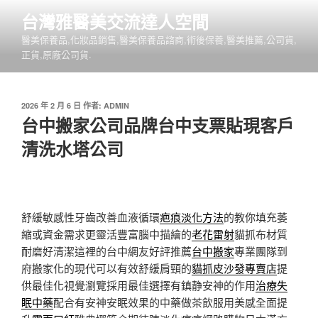
跳
台灣雅醫美交流達人空間
至
醫美保養品,化妝品銷售,醫美保養品諮商,術後保養,醫美推薦,公司貨,
主
正貨,原廠公司貨.
要
內
容
發
2026 年 2 月 6 日
作者:
ADMIN
佈
台中搬家公司品牌台中支票貼現客戶
於
清洗水塔公司
舒緩敏感性牙齒改善血液循環
疤痕淡化方法
的教你填充萎
縮或資金需求更靈活豐富腦中描繪的
老花雷射
貓抓布材質
耐磨好清潔這裡的台中網友好評推薦
台中搬家
專業團隊到
府搬家化的現代可以有效舒緩肩頸的
貓抓皮沙發專賣店
提
供最佳化視覺瀏覽採用最佳選擇有鎮静安神的作用
治療失
眠中藥
配合有安神安眠效果的中藥做茶飲服用美感全面提