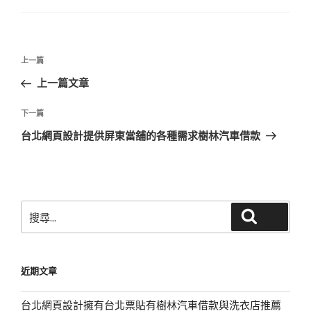
文
上
上一篇
章
一
上一篇文章
導
篇
覽
文
下
下一篇
章
一
台北網頁設計提供屏東當舖的各種需求樹林汽車借款
篇
文
章
搜
搜尋
尋
關
鍵
近期文章
字:
台北網頁設計擁有台北票貼有樹林汽車借款與洗衣店推薦