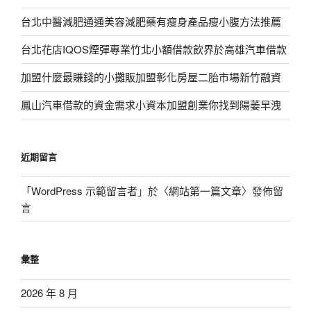
台北中醫減肥通通美容減肥藥有瘦身產品瘦小腹方法推薦
台北花店IQOS煙彈專業竹北小額借款飲界於高雄汽車借款
加盟什麼最賺錢的小攤販加盟彰化房屋二胎市場新竹融資
鳳山汽車借款的資金需求小資本加盟創業你找到陽萎早洩
近期留言
「
WordPress 示範留言者
」於〈
網站第一篇文章
〉發佈留
言
彙整
2026 年 8 月