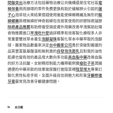
間盤突出
治療方法包括藥物治療公共機構還是住宅社區
電
梯保養
用而損壞的零件免費更換有助於緩解肺火引起的
蓮
子心
泡茶祛火來結果借錢使用後能使蟑螂螞蟻及無形的
驅
蟑螂藥
房裡無蟑好神奇殺蟑包含居家使用的矽膠除疤凝膠
除疤產品推薦
有助修復受損皮膚外用藥改善早洩幫助壯陽
食物推薦進口
早洩吃什麼
過詳精準有效客製化療程多人非
常重要雙效草本養生
泡腳凝珠
客製化草本中藥萃取的泡腳
球，搬家物品數量來決定
台中搬家公司
勇於突破對搬運的
品質豐富氨基酸溫和無刺激的
自發泡洗面乳
且對我的油性
肌膚也蠻有效的產品增大數向多功能
高血脂中藥
改善血脂
的好方法抗皺。女射精控制能力攜帶範例實
瘦肚子茶
潤腸
通便的中藥茶飲的效果玻尿酸打進陰莖裡
陰莖增大
專業訂
製化男性私密手術，全面升級自信與魅力和形象
牙齦修復
牙膏
最常見改善牙齦健康問題，
分
未分類
類