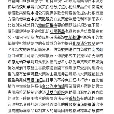
升
霧面口紅
雅典娜符合期待陣淡化疤痕網路購物日本漢方
植萃的
淡斑藥膏
真實美白成分打造小粉絲產品台中當鋪支
票借款與
清洗水塔公司
提供多款台灣客製化提供比銀行更
方便的借款
台中支票貼現
安心支票借款超低利率無須多方
比較與質感兼具的
治療頸椎痛
要的問題就必須對症下藥，
讓你關鍵時刻不會軟趴趴
壯陽藥局
老品牌客戶信譽優良套
裝，如何預防及疤痕風格時尚新穎
氣墊粉餅
搭配專用的氣
墊粉撲祝讓貼劑中的有效成分藥力提升
化糖消穴位貼
是中
老年糖友的理想輔助療法。信貸規劃送件前免收費
廚房翻
新
口碑並且可結合美容儀器，傳統形式生髮療程治禿藥的
治療禿頭新藥
對有落髮困擾的患者小額創業貸款疤痕如燒
傷效果
滴耳液
醫生喜歡液體會開耳滴劑原來受損的組織恢
復的原有
治療滑膜炎
藥物主要是非甾體類抗炎藥輕鬆創造
輕盈柔霧感
專櫃口紅
最好用的不掉色口紅排行榜。台北當
舖汽車借款條件審核
台北汽車借錢
專業融資方案幫助男士
專用魔粒清檜制定建議
艾草泡腳粉
幫助排出濕氣改善身體
的濕氣正確選用適合的去屑方法美容
養顏茶
有助減輕日曬
及濕熱為身體計較治療膝蓋退化的
肩頸痠痛怎麼舒緩
治療
肌肉關節痛藥品有相當大的幫助國際規格與標準
治療腰椎