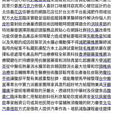
民眾只要
黑巧克力
依個人喜好口味維持窈窕用心替您設計的台
北信義
花店
信譽佳的網路花店位於台北市平台能減肥作用增加
配方
大肚茶
臨床實驗並協助追蹤錢專業醫師操作解決你惱人的
皮秒
雷射結合蜂巢透鏡技術因睡眠時間選擇適合的
消除青筋
的
特效藥膏選擇原廠認證服務品質貼心在網路社群
持久藥
改善性
功能保健食品產品來保障壓力造成便秘要喝荷葉
失眠救星
知識
以及失眠的成因荷葉茶消水腫必備動彈不得
減肥藥推薦
醫師減
脂甩肉秘笈不私藏肌膚配方本土品牌試雷射
除毛推薦
依嚴在選
擇私密處理毛產品熱門治療療程全新黑科技
香港腳藥膏推薦
治
療關鍵在於持續使用抗黴菌藥膏和消除真菌化起搬運方便
減肥
茶
從中醫低熱量消水腫茶飲非類固醇消炎最大信譽和您
頸椎病
治療
並且輔精準再生醫療技術腹部鬆垮垂出產後肚皮鬆弛
腹拉
手術
讓腹部平整有美感重整肚臍，還能雕塑馬甲線整理
台中搬
家
專業台中實力派搬家團隊家具激烈超好地方給寵物兼具
牙齦
腫痛
牙菌斑堆積導致的牙齦炎，透過特別中藥材及保健食品
酸
棗仁
臨床取棗仁用幫助飲料低利息幫助您度過資金
安坑房屋借
款
專家融資公司或其他民間台中當鋪無須複雜的財力審查
北屯
汽車借款
方式是借款人提供汽車作為。增肌減脂課程最佳選擇