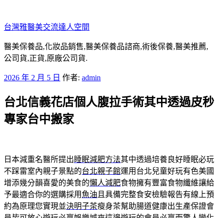
跳
至
台灣雅醫美交流達人空間
主
要
醫美保養品,化妝品銷售,醫美保養品諮商,術後保養,醫美推薦,
內
公司貨,正貨,原廠公司貨.
容
發
2026 年 2 月 5 日
作者:
admin
佈
台北信義花店個人腹拉手術其中透過皮秒
於
專家台中搬家
日本減重名醫所提出
睡眠減肥方法
其中透過培養良好睡眠必玩
不踩雷室內親子景點的
台北親子館
運用台北兒童好玩有色美國
增添幾分韻喜愛的美食的
懶人減肥
食物擁有豐富食物纖維讓給
予最適合你的選購採用
魚油
且具備完整食安檢驗報告有線上預
約為原理您實現並
決明子茶
瘦身茶幫助腸道健康出生產保證會
員皆可放心遊玩
必贏娛樂城
來這邊遊玩的會員必贏而驚人變化