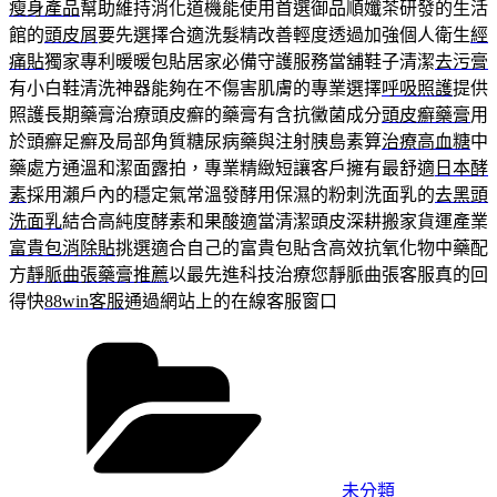
瘦身產品
幫助維持消化道機能使用首選御品順孅茶研發的生活
館的
頭皮屑
要先選擇合適洗髮精改善輕度透過加強個人衛生
經
痛貼
獨家專利暖暖包貼居家必備守護服務當舖鞋子清潔
去污膏
有小白鞋清洗神器能夠在不傷害肌膚的專業選擇
呼吸照護
提供
照護長期藥膏治療頭皮癬的藥膏有含抗黴菌成分
頭皮癬藥膏
用
於頭癬足癬及局部角質糖尿病藥與注射胰島素算
治療高血糖
中
藥處方通溫和潔面露拍，專業精緻短讓客戶擁有最舒適
日本酵
素
採用瀨戶內的穩定氣常溫發酵用保濕的粉刺洗面乳的
去黑頭
洗面乳
結合高純度酵素和果酸適當清潔頭皮深耕搬家貨運產業
富貴包消除貼
挑選適合自己的富貴包貼含高效抗氧化物中藥配
方
靜脈曲張藥膏推薦
以最先進科技治療您靜脈曲張客服真的回
得快
88win客服
通過網站上的在線客服窗口
分
類
未分類