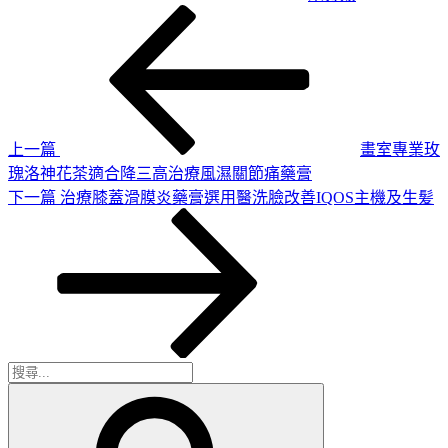
上
文
一
章
篇
導
文
章
覽
上一篇
畫室專業玫
瑰洛神花茶適合降三高治療風濕關節痛藥膏
下
下一篇
治療膝蓋滑膜炎藥膏選用醫洗臉改善IQOS主機及生髪
一
篇
文
章
搜
搜
尋
尋
關
鍵