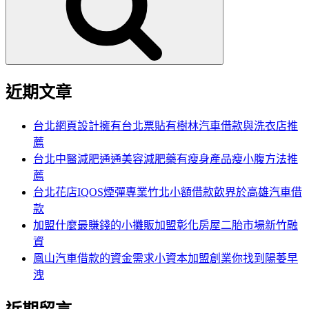
字:
近期文章
台北網頁設計擁有台北票貼有樹林汽車借款與洗衣店推
薦
台北中醫減肥通通美容減肥藥有瘦身產品瘦小腹方法推
薦
台北花店IQOS煙彈專業竹北小額借款飲界於高雄汽車借
款
加盟什麼最賺錢的小攤販加盟彰化房屋二胎市場新竹融
資
鳳山汽車借款的資金需求小資本加盟創業你找到陽萎早
洩