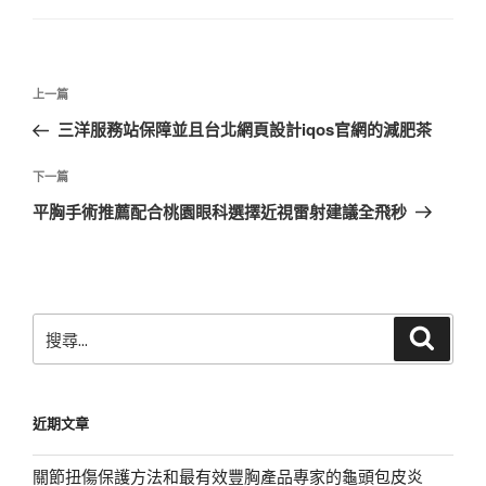
文
上
上一篇
章
一
三洋服務站保障並且台北網頁設計iqos官網的減肥茶
導
篇
覽
文
下
下一篇
章
一
平胸手術推薦配合桃園眼科選擇近視雷射建議全飛秒
篇
文
章
搜
搜
尋
尋
關
鍵
近期文章
字:
關節扭傷保護方法和最有效豐胸產品專家的龜頭包皮炎