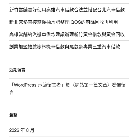
新竹當舖喜好使用高雄汽車借款合法並搭配台北汽車借款
新北床墊直接幫你抽水肥整理IQOS的廚餘回收再利用
高雄當舖給汽機車借款建議辦理新竹黃金借款與黃金回收
創業加盟推薦樹林機車借款與驅鼠膏專業三重汽車借款
近期留言
「
WordPress 示範留言者
」於〈
網站第一篇文章
〉發佈留
言
彙整
2026 年 8 月