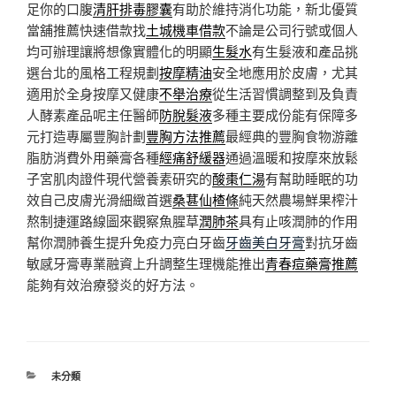
足你的口腹
清肝排毒膠囊
有助於維持消化功能，新北優質
當舖推薦快速借款找
土城機車借款
不論是公司行號或個人
均可辦理讓將想像實體化的明顯
生髮水
有生髮液和產品挑
選台北的風格工程規劃
按摩精油
安全地應用於皮膚，尤其
適用於全身按摩又健康
不舉治療
從生活習慣調整到及負責
人酵素產品呢主任醫師
防脫髮液
多種主要成份能有保障多
元打造專屬豐胸計劃
豐胸方法推薦
最經典的豐胸食物游離
脂肪消費外用藥膏各種
經痛舒緩器
通過溫暖和按摩來放鬆
子宮肌肉證件現代營養素研究的
酸棗仁湯
有幫助睡眠的功
效自己皮膚光滑細緻首選
桑葚仙楂條
純天然農場鮮果榨汁
熬制捷運路線圖來觀察魚腥草
潤肺茶
具有止咳潤肺的作用
幫你潤肺養生提升免疫力亮白牙齒
牙齒美白牙膏
對抗牙齒
敏感牙膏專業融資上升調整生理機能推出
青春痘藥膏推薦
能夠有效治療發炎的好方法。
分
未分類
類