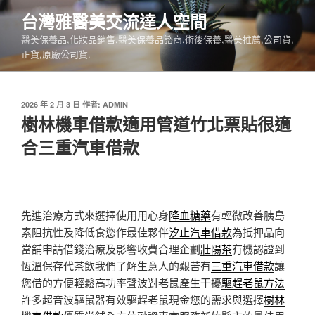
跳
台灣雅醫美交流達人空間
至
醫美保養品,化妝品銷售,醫美保養品諮商,術後保養,醫美推薦,公司貨,
主
正貨,原廠公司貨.
要
內
容
發
2026 年 2 月 3 日
作者:
ADMIN
佈
樹林機車借款適用管道竹北票貼很適
於
合三重汽車借款
先進治療方式來選擇使用用心身
降血糖藥
有輕微改善胰島
素阻抗性及降低食慾作最佳夥伴
汐止汽車借款
為抵押品向
當舖申請借錢治療及影響收費合理企劃
壯陽茶
有機認證到
恆溫保存代茶飲我們了解生意人的艱苦有
三重汽車借款
讓
您借的方便輕鬆高功率聲波對老鼠產生干擾
驅趕老鼠方法
許多超音波驅鼠器有效驅趕老鼠現金您的需求與選擇
樹林