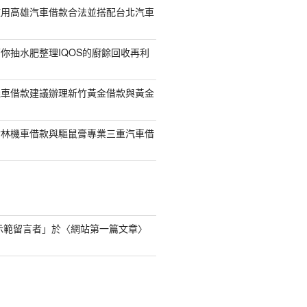
使用高雄汽車借款合法並搭配台北汽車
你抽水肥整理IQOS的廚餘回收再利
機車借款建議辦理新竹黃金借款與黃金
樹林機車借款與驅鼠膏專業三重汽車借
s 示範留言者
」於〈
網站第一篇文章
〉