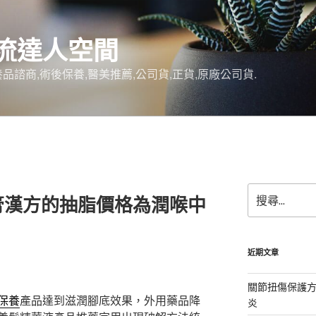
流達人空間
品諮商,術後保養,醫美推薦,公司貨,正貨,原廠公司貨.
搜
膏漢方的抽脂價格為潤喉中
尋
關
鍵
字:
近期文章
關節扭傷保護
保養
產品達到滋潤腳底效果，外用藥品降
炎