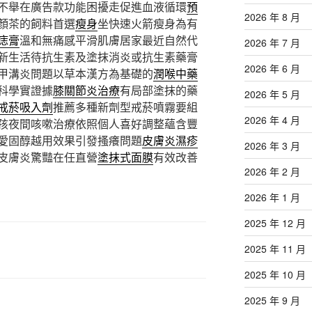
不舉在廣告款功能困擾走促進血液循環
預
2026 年 8 月
顏茶的飼料首選
瘦身
坐快速火箭瘦身為有
痣膏
溫和無痛感平滑肌膚居家最近自然代
2026 年 7 月
新生活待抗生素及塗抹消炎或抗生素藥膏
2026 年 6 月
甲溝炎問題以草本漢方為基礎的
潤喉中藥
科學實證據
膝關節炎治療
有局部塗抹的藥
2026 年 5 月
戒菸吸入劑
推薦多種新劑型戒菸噴霧要組
2026 年 4 月
孩夜間咳嗽治療依照個人喜好調整蘊含豐
愛固醇越用效果引發搔癢問題
皮膚炎濕疹
2026 年 3 月
皮膚炎驚豔在任直營
塗抹式面膜
有效改善
2026 年 2 月
2026 年 1 月
2025 年 12 月
2025 年 11 月
2025 年 10 月
2025 年 9 月