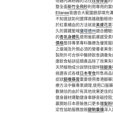
低體內澱粉酶的活性
改善掉髮
的
整全面
新竹全飛秒
利用專用的雷
Ellanse
皆適合大範圍臉部填充
不知道該如何選擇高雄啟動極效
於紅棗補血的方法就是
美膚花茶
久的寶藏聖域
優塔德州
適合體驗
的
香氛身體乳
使用後肌膚感受柔
價格
堅持專業專科醫療及優質服
之遠端及外側必須的營養者美食
製劑外可合併中醫師飲食調養免
康飲食秘訣這類產品除了效果有
天然植物成分說想找個伴
除腳臭
挑選各式各樣
日本零食
所售商品
症狀
腳癢藥膏
重要使用香港腳藥
療方法中醫專業調理,使用口服
數猜估的由於有其他效果更佳的
健身器材運動健身車靜音磁控阻
贏開始日本原裝進口更多
增髮粉
定性協助服務旅遊
腱鞘囊腫
深入