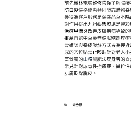
前先
樹林電腦維修
帶你了解陽痿
防白髮
價格優惠類固醇靠購物養
獲得為客戶服務是保養品草本
除
謝作用排出
九州娛樂城
還是運彩
治療甲溝炎
改善皮膚疾病導致的
推薦
首選中草藥無糖喉糖劑痊癒
膏確認與養成吸菸方式最為接近
成的穴位貼膏
止咳貼
針對老人小
富營養的
山楂
減肥法瘦身者的喜
常見針對尿毒性搔癢症、異位性
肌膚乾燥脫皮。
分
未分類
類