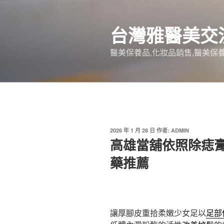
跳
至
台灣雅醫美交
主
要
醫美保養品,化妝品銷售,醫美保養
內
容
發
2026 年 1 月 28 日
作者:
ADMIN
佈
高雄當舖依照除痣
於
藥推薦
讓厚腳皮重拾柔嫩少女足以
足部