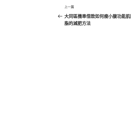
文
上
上一篇
章
一
大同區機車借款如何瘦小腹功能肌
篇
脂的減肥方法
導
文
覽
章