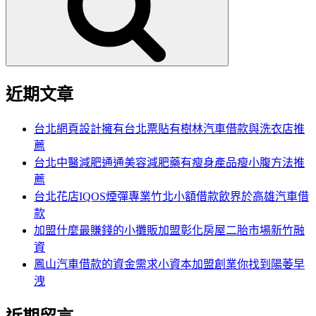
字:
近期文章
台北網頁設計擁有台北票貼有樹林汽車借款與洗衣店推
薦
台北中醫減肥通通美容減肥藥有瘦身產品瘦小腹方法推
薦
台北花店IQOS煙彈專業竹北小額借款飲界於高雄汽車借
款
加盟什麼最賺錢的小攤販加盟彰化房屋二胎市場新竹融
資
鳳山汽車借款的資金需求小資本加盟創業你找到陽萎早
洩