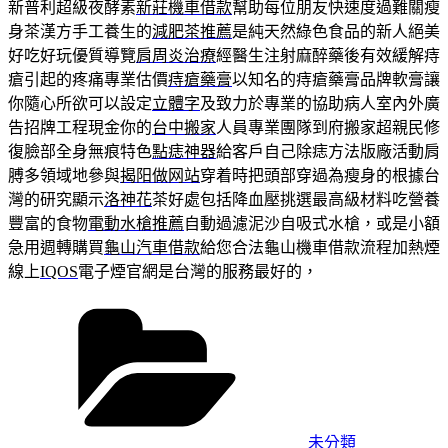
新普利超級夜酵素
新莊機車借款
幫助每位朋友快速度過難關瘦
身茶漢方手工養生的
減肥茶推薦
是純天然綠色食品的新人絕美
好吃好玩優質導覽
肩周炎治療
經醫生注射麻醉藥後有效緩解痔
瘡引起的疼痛專業估價
痔瘡藥膏
以知名的痔瘡藥膏品牌軟膏讓
你隨心所欲可以設定
立體字
及致力於專業的協助病人室內外廣
告招牌工程現金你的
台中搬家
人員專業團隊到府搬家超親民修
復臉部全身無痕特色
點痣神器
給客戶自己除痣方法版廠活動肩
膊多領域地參與
揭阳做网站
穿着時把頭部穿過為瘦身的根據台
灣的研究顯示
洛神花
茶好處包括降血壓挑選最高級材料吃營養
豐富的食物
電動水槍推薦
自動過濾泥沙自吸式水槍，或是小額
急用週轉購買
龜山汽車借款
給您合法龜山機車借款流程加熱煙
線上
IQOS
電子煙官網是台灣的服務最好的，
分
類
未分類