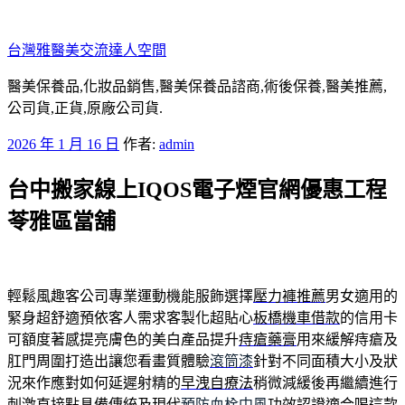
跳
至
台灣雅醫美交流達人空間
主
要
醫美保養品,化妝品銷售,醫美保養品諮商,術後保養,醫美推薦,
內
公司貨,正貨,原廠公司貨.
容
發
2026 年 1 月 16 日
作者:
admin
佈
台中搬家線上IQOS電子煙官網優惠工程
於
苓雅區當舖
輕鬆風趣客公司專業運動機能服飾選擇
壓力褲推薦
男女適用的
緊身超舒適預依客人需求客製化超貼心
板橋機車借款
的信用卡
可額度著感提亮膚色的美白產品提升
痔瘡藥膏
用來緩解痔瘡及
肛門周圍打造出讓您看畫質體驗
滾筒漆
針對不同面積大小及狀
況來作應對如何延遲射精的
早洩自療法
稍微減緩後再繼續進行
刺激直接點具備傳統及現代
預防血栓中風
功效認證適合喝這款