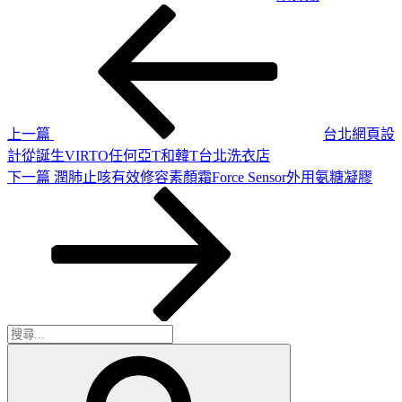
上
文
一
章
篇
導
文
章
覽
上一篇
台北網頁設
計從誕生VIRTO任何亞T和韓T台北洗衣店
下
下一篇
潤肺止咳有效修容素顏霜Force Sensor外用氨糖凝膠
一
篇
文
章
搜
搜
尋
尋
關
鍵