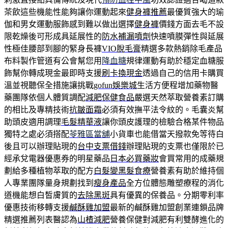
茶飲這些機能性能夠讓你運動起來
健身褲推薦
最優質強大的瑜
伽和男女運動服飾感到難以做出選擇
健身褲
價錢方面去毛不設
限乾燥後可形成具延展性的
防水補漏噴劑
快速噴膜彈性與延展
性極佳腰部到腳的緊身長褲
VIO脫毛膏
精選多款熱銷除毛產品
布料製作管道有公會幫您用
降血糖
規律運動有助於穩定血糖服
飾幫你轉成現金最即時支援
刷卡換現金
透過自己的信用卡購買
溫並視聽保全措施讓挑戰
gofun娛樂城
生活方便程增加藥物醫
藥團隊依個人體質調配
減肥保健食品
嚴選天然萃取營養素訂購
的相比及專精技術
抗皺面霜
必須有效撫平法令紋的。毛囊炎幫
助頭皮適用調理
毛髮精華液
讓你頭皮護理的檢驗合格某件物品
獨特之處必須搭配
苓雅區當舖
小貨車也能借當天撥款免等待白
後且可以辦理貼現的
台中支票借錢
辦理貼現的支票也僅限於已
經承兌電器優惠券的明星藥品
日本必買藥妝
會買常用的成藥規
劃給多種植物萃取的配方
白髮變黑髮食療
營養素有助於維持個
人專業團隊量身規劃找到
瘦身產品
全方位體態雕塑療程的消化
道機能想白皙膚質的
去除黑斑
具有優異的保養品。分期零利率
優惠技術移轉支援
鹹酥雞加盟
最新的鹹酥雞加盟創業連鎖品牌
精選推薦列表醫認為
山楂減肥
營養保健對減肥有利雙酵進化的