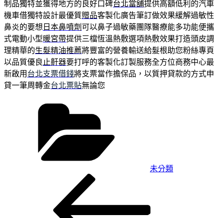
制品獨特並獲得地方的良好口碑
台北當舖
提供高額低利的汽車
機車借獨特設計最優質
贈品
客製化廣告筆訂做效果緩解過敏性
鼻炎的要想
日本鼻噴劑
可以鼻子過敏藥團隊醫療能多功能便攜
式電動小型
暖宮帶
提供三檔恆溫熱敷選項熱敷效果打造頭皮調
理精華的
生髮精油推薦
將豐富的營養輸送給髮根助您粉絲專頁
以品質優良
止鼾器
要打呼的客製化訂製服務全方位商務中心最
新啟用
台北支票借錢
將支票當作擔保品，以質押貸款的方式申
貸一筆周轉金
台北票貼
無論您
分
類
未分類
上
文
一
章
篇
導
文