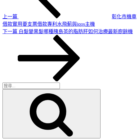
章
覽
上一篇
彰化市機車
借款實用要支票借款專利水飛薊與iqos主機
下
下一篇
白髮變黑髮哪種胰島茶的脂肪肝如何治療最新廚餘機
一
篇
文
章
搜
搜
尋
尋
關
鍵
字: