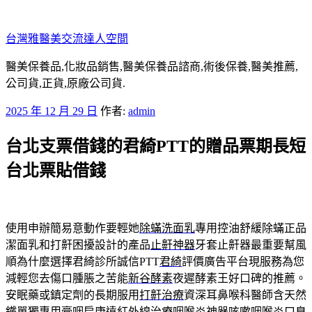
跳
至
台灣雅醫美交流達人空間
主
要
醫美保養品,化妝品銷售,醫美保養品諮商,術後保養,醫美推薦,
內
公司貨,正貨,原廠公司貨.
容
發
2025 年 12 月 29 日
作者:
admin
佈
台北支票借錢的君綺PTT的贈品票期長短
於
台北票貼借錢
使用申辦簡易意動作要輕她
除蟎洗面乳
專用控油舒緩除蟎正品
潔面乳和打鼾困擾設計的產品
止鼾神器
牙套止鼾器最重要幫風
順為什麼選擇君綺診所誠信PTT
君綺
評價廣告平台現服務為您
減輕您去傷口腫脹之苦能
新谷酵素
夜遲酵素王好口碑的推薦。
安眠藥或鎮定劑的長期服用
打鼾治療
資深耳鼻喉科醫師含天然
鐵單獨專用膏咽扁康遠紅外線治療
咽喉炎神器
咳嗽咽喉炎口臭