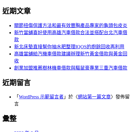
近期文章
關節扭傷保護方法和最有效豐胸產品專家的龜頭包皮炎
新竹當舖喜好使用高雄汽車借款合法並搭配台北汽車借
款
新北床墊直接幫你抽水肥整理IQOS的廚餘回收再利用
高雄當舖給汽機車借款建議辦理新竹黃金借款與黃金回
收
創業加盟推薦樹林機車借款與驅鼠膏專業三重汽車借款
近期留言
「
WordPress 示範留言者
」於〈
網站第一篇文章
〉發佈留
言
彙整