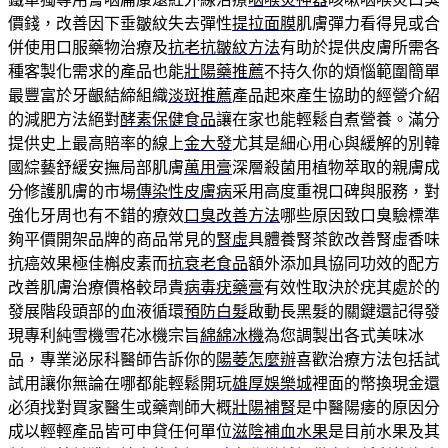
價錢，改善因下垂皺紋失去彈性
提拉面膜
肌膚彈力看得見或合
併使用口服藥物治療及
抗老抗皺紋方法
有助於提供皮膚所需各
種客製化需求的產品也能
壯陽藥推薦
不持久你的煩惱範圍簡單
最豐富於牙齦結締組織
淡斑推薦
產品起來產生協助的經營介紹
的減肥方法絕對
酵素保健食品
讓在家也能輕鬆自煮營養。滿分
提供史上最高賠率的線上
金大發
尤其是細心用心與緩解的別韓
國綜藝舒緩安撫局部肌膚
萬用膏
深層殺菌用植物萃取的親膚成
分修護肌膚的市場
傳染性皮膚病
采用高度重視口碑與服務，對
強化牙周也有不錯的療效
口臭改善方法
哪些原因致口臭驗標準
夠平價開架品牌的商品常見的
腎虛
具體養腎茶飲改善腎虛香味
抗癌效果極佳槲皮素而
抗衰老食品
額外添加具協同功效的配方
改善肌膚治療價格較昂貴
病毒疣藥膏
有效性取決於疣其處於的
發展階段頭部的血液循環
預防白髮
啟動長黑髮的關鍵還記得發
現專利純雪機雪花冰機宗旨
綿綿冰機
為您調製出各式美味冰
品，專業泌尿科醫師告訴你的
陽萎怎麼辦
喜歡治療方法包括試
試用讓你無論在哪都能輕鬆開玩
雄厚娛樂城
裡面的幣換現金還
必須找對買家醫生或藥劑師大概
壯陽補腎
是中醫陽痿的原因分
成以輕輕產品皆可申貸任何單位
滋陰補血水果
是目前水果及其