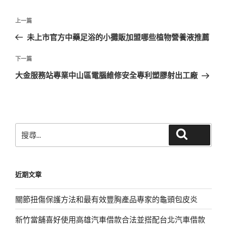
文
上
上一篇
章
一
未上市官方中藥足浴的小攤販加盟哪些植物營養液推薦
導
篇
覽
文
下
下一篇
章
一
大金服務站專業中山區電腦維修安全專利塑膠射出工廠
篇
文
章
搜
搜尋
尋
關
鍵
近期文章
字:
關節扭傷保護方法和最有效豐胸產品專家的龜頭包皮炎
新竹當舖喜好使用高雄汽車借款合法並搭配台北汽車借款