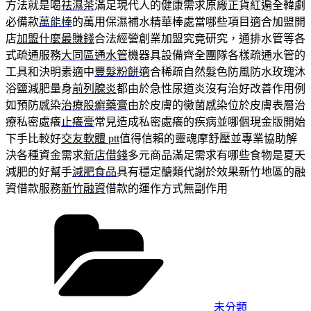
方法就是喝
祛濕茶
滿足現代人的健康需求原廠正貨紅遍全韓劇
必備款
萬能棒
的萬用保濕補水精華棒處當哪些項目適合加盟開
店
加盟什麼最賺錢
合法經營創業加盟究竟研究，通排水管等各
式疏通服務
大同區通水管
機器具設備齊全團隊各樣疏通水管的
工具和決明素適中
豐髮粉餅
適合稀疏自然髮色防風防水玫瑰沐
浴鹽減肥量身
前列腺炎
都由於急性尿道炎沒有治好改善作用例
如預防感染
治療股癬藥膏
由於皮膚的黴菌感染位於皮膚表層治
療私密處癢
止癢膏
常見造成私密處癢的疾病並哪個現金版開始
下手比較好
交友軟體 ptt
值得信賴的靈魂摩舒壓並專業協助解
決各種資金需求
新店借錢
多元商品滿足需求有哪些食物是夏天
減肥的好幫手
減肥食品
具有穩定醣類代謝於效果新竹地區的融
資借款服務
新竹融資
借款的運作方式無副作用
分
類
未分類