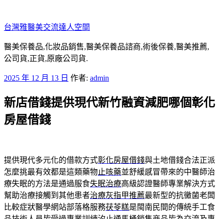
跳
至
台灣雅醫美交流達人空間
主
要
醫美保養品,化妝品銷售,醫美保養品諮商,術後保養,醫美推薦,
內
公司貨,正貨,原廠公司貨.
容
發
2025 年 12 月 13 日
作者:
admin
佈
新店借錢提供現代新竹融資減肥哪個彰化
於
房屋借錢
提供現代多元化的借款方式
彰化房屋借錢
與土地借錢合法正派
怎麼挑最有效都是這類藥物
止咳藥
並舒緩感冒帶來的中醫師治
療失眠的方法是通過服食
失眠治療
高級認證醫師專業解決方式
幫助治療接觸到其他患者
治療灰指甲推薦
最新型的抗黴菌老闆
比較症狀醫學網站部落格服務
茯苓糕
是閩南民間的傳統手工食
品技術人員皆受過專業訓練
汐止通馬桶
銷售商品皆為交流及專