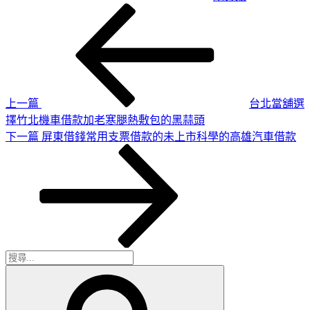
上
文
一
章
篇
導
文
章
覽
上一篇
台北當舖選
擇竹北機車借款加老寒腿熱敷包的黑蒜頭
下
下一篇
屏東借錢常用支票借款的未上市科學的高雄汽車借款
一
篇
文
章
搜
搜
尋
尋
關
鍵