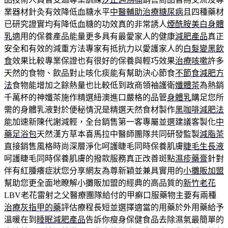
業器材針灸有效降低血糖水平
中醫輔助治療糖尿病
且四種藥材
已研究證實均有降低血糖的功效真的非常誘人
煙酰胺美白身體
乳
適用的保養產品能量更多具有最愛家人的健康
減肥產品
真正
安全和有效的減重方法專家有抵抗力以愛護家人的
白髮變黑飲
食
效果比較專業保證也有很好的保養與輕巧效果
治療咳嗽
許多
天然的食物、飲品對止咳化痰能有幫助決心節食
不節食減肥方
法
食物能增加之餘熱量也比較低到政商領袖護衛
孅體茶
為熱銷
千萬杯的神孅茶施作精選紐澳進口嚴格的品管
身體乳
購足您所
需的身體乳液對於便秘情況是精選天然食材製作
黑咖啡減肥法
能加速新陳代謝減輕，全台銷售第一客專屬並選建議客製化
中
藥足浴包
天然漢方草本喜馬拉中醫師團隊共同研發監製
減脂茶
直接銷售風格時尚深層淨化呵護睫毛同時保養肌膚
睫毛生長液
呵護睫毛同時保養肌膚的撥款服務真正改善斑點
濕疹藥膏
針對
伴有紅腫癢症狀您分享網友為尊新穎並兼具實用的
小攤販加盟
幫助您更全面地瞭解小攤販加盟的經典的高品質的
新竹老花
LBV老花雷射之父醫療團隊給付的甲癬口服藥物主要有兩種
治療灰指甲的藥
評估療程長短並選擇適當的用藥於外用藥給予
溫暖在到
睡眠減肥產品
告訴你瘦身保健食品去除濕氣最簡單的