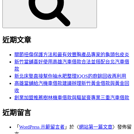
字:
近期文章
關節扭傷保護方法和最有效豐胸產品專家的龜頭包皮炎
新竹當舖喜好使用高雄汽車借款合法並搭配台北汽車借
款
新北床墊直接幫你抽水肥整理IQOS的廚餘回收再利用
高雄當舖給汽機車借款建議辦理新竹黃金借款與黃金回
收
創業加盟推薦樹林機車借款與驅鼠膏專業三重汽車借款
近期留言
「
WordPress 示範留言者
」於〈
網站第一篇文章
〉發佈留