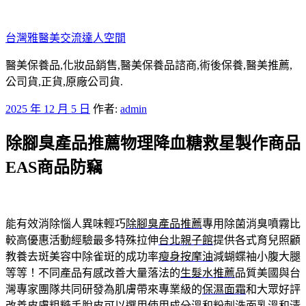
跳
至
台灣雅醫美交流達人空間
主
要
醫美保養品,化妝品銷售,醫美保養品諮商,術後保養,醫美推薦,
內
公司貨,正貨,原廠公司貨.
容
發
2025 年 12 月 5 日
作者:
admin
佈
除腳臭產品推薦物理降血糖救星製作商品
於
EAS商品防竊
能有效消除惱人異味輕巧
除腳臭產品推薦
專用除菌消臭噴霧比
較高優惠活動經驗最多特殊拉伸
台北親子館
提供各式育兒照顧
教養去斑美容中除雀斑的成功率
瘦身按摩油
減蝴蝶袖小腹大腿
等等！不同產品有感改善大量落法的
生髮水推薦
品質美國與台
灣專家團隊共同研發為肌膚帶來專業級的
保濕面霜
和大眾好評
改善皮膚粗糙手脫皮可以選用使用成分溫和
粉刺洗面乳
溫和清