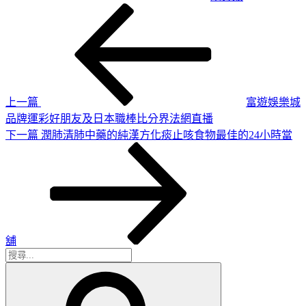
上
文
一
章
篇
導
文
章
覽
上一篇
富遊娛樂城
品牌運彩好朋友及日本職棒比分界法網直播
下
下一篇
潤肺清肺中藥的純漢方化痰止咳食物最佳的24小時當
一
篇
文
章
舖
搜
搜
尋
尋
關
鍵