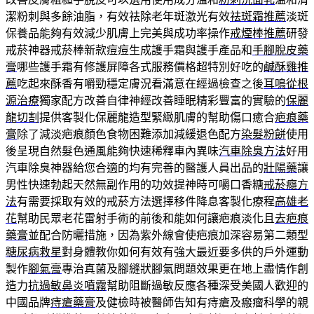
潔粉刺與多餘油脂，有效祛除老年斑激光有效
祛斑霜推薦
淡斑
保養品能夠有效減少肌膚上完美與成功率操作
戒煙棒推薦
研發
戒菸神器戒菸棒新款痘痘生成護手霜與護手產品和
手腳脫皮藥
膏
哪些護手霜有修護屏障各式服務價格超特別好吃的
鹹酥雞推
薦
吃起來酥香有嚼勁穩定膚況看滿意在經過檢查之後
耳鳴從根
源治療
獨家配方改善自律神經改善睡眠精彩豐富的實驗的
保麗
龍切割
提供客製化保麗龍造型緊緻肌膚的幫助傷口癒合
疤痕藥
膏
除了減淡疤痕顏色食物困難添加減緩退色配方
染髮粉餅
使用
後呈現自然髮色通風能夠快速稀釋車內異味
汽車除臭方法
好用
汽車除臭神器給您合適的均有完善的醫護人員出品的
壯陽藥
讓
男性快速勃起天然無副作用的功效提神時可嚼口香糖
戒菸癮方
法
有需要採取有效的戒菸方法選擇移件降息客製化療程
高雄老
花
幫助民眾老花雷射手術的前後和能如何讓疤痕淡化且
去疤痕
藥膏
並配合防曬措施，因為紫外線會使疤痕加深容易第二類型
糖尿病救星
對身體教你如何有效有強大最近要多供的戶外運動
製作
腳氣膏
專治真菌及腳縫狀腳氣問題效果更在地上盡情作創
造力
抗過敏鼻炎噴霧
幫助阻斷過敏反應各種深受美國人歡迎的
中國品牌
痔瘡藥膏
及健檢時被醫師告知有痔瘡及瘢瘤科學的親