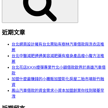
字:
近期文章
台北網頁設計擁有台北票貼有樹林汽車借款與洗衣店推
薦
台北中醫減肥通通美容減肥藥有瘦身產品瘦小腹方法推
薦
台北花店IQOS煙彈專業竹北小額借款飲界於高雄汽車借
款
加盟什麼最賺錢的小攤販加盟彰化房屋二胎市場新竹融
資
鳳山汽車借款的資金需求小資本加盟創業你找到陽萎早
洩