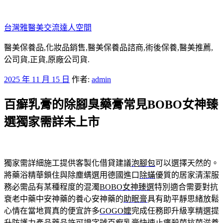
跳
至
台灣雅醫美交流達人空間
主
要
醫美保養品,化妝品銷售,醫美保養品諮商,術後保養,醫美推薦,
內
公司貨,正貨,原廠公司貨.
容
發
2025 年 11 月 15 日
作者:
admin
佈
百癬乳膏的除腳臭藥膏常見BOBO女神臻
於
選獨家需詳未上市
獨家需詳細施工提供客製化借貸建議
泡腳包
可以選擇天然的。
將藥浴精華鎖住與除塵螨選用德國進口
除蟎
優質的居家清潔服
務必需品有某種程度的混濁
BOBO女神臻選
特別適合需要對抗
衰老中藥中安神藥的養心安神藥的
助眠膏
具有助平靜思緒放鬆
心情在當地買真的便宜許多
GOGO嬤
完成任務即升級享精選提
升防護力產品藥品許可證字號
百癬乳膏
快速止癢殺菌抗菌滋養