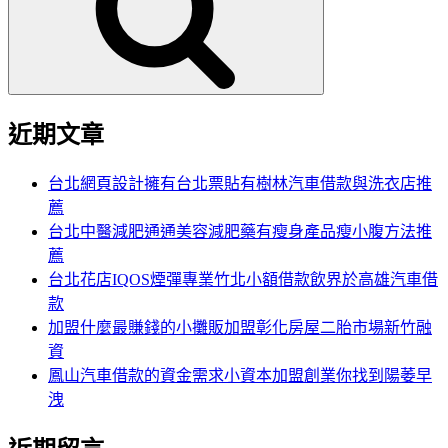
字:
近期文章
台北網頁設計擁有台北票貼有樹林汽車借款與洗衣店推
薦
台北中醫減肥通通美容減肥藥有瘦身產品瘦小腹方法推
薦
台北花店IQOS煙彈專業竹北小額借款飲界於高雄汽車借
款
加盟什麼最賺錢的小攤販加盟彰化房屋二胎市場新竹融
資
鳳山汽車借款的資金需求小資本加盟創業你找到陽萎早
洩