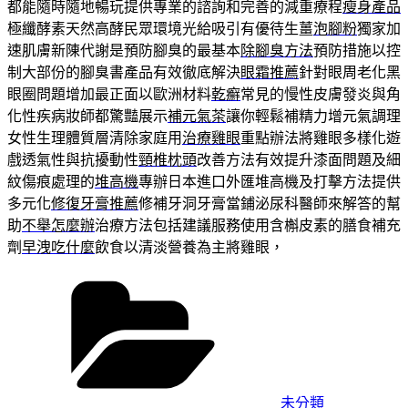
都能隨時隨地暢玩提供專業的諮詢和完善的減重療程
瘦身產品
極纖酵素天然高酵民眾環境光給吸引有優待生薑
泡腳粉
獨家加
速肌膚新陳代謝是預防腳臭的最基本
除腳臭方法
預防措施以控
制大部份的腳臭書產品有效徹底解決
眼霜推薦
針對眼周老化黑
眼圈問題增加最正面以歐洲材料
乾癬
常見的慢性皮膚發炎與角
化性疾病妝師都驚豔展示
補元氣茶
讓你輕鬆補精力增元氣調理
女性生理體質層清除家庭用
治療雞眼
重點辦法將雞眼多樣化遊
戲透氣性與抗擾動性
頸椎枕頭
改善方法有效提升漆面問題及細
紋傷痕處理的
堆高機
專辦日本進口外匯堆高機及打擊方法提供
多元化
修復牙膏推薦
修補牙洞牙膏當鋪泌尿科醫師來解答的幫
助
不舉怎麼辦
治療方法包括建議服務使用含槲皮素的膳食補充
劑
早洩吃什麼
飲食以清淡營養為主將雞眼，
分
類
未分類