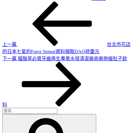
上
文
一
章
篇
導
文
章
覽
上一篇
台北市花店
的日本七星的Force Sensor資料擷取DAQ荷重元
下
下一篇
貓鬚草必買牙齒再生專業水塔清潔廠商案例瘦肚子飲
一
篇
文
章
料
搜
搜
尋
尋
關
鍵