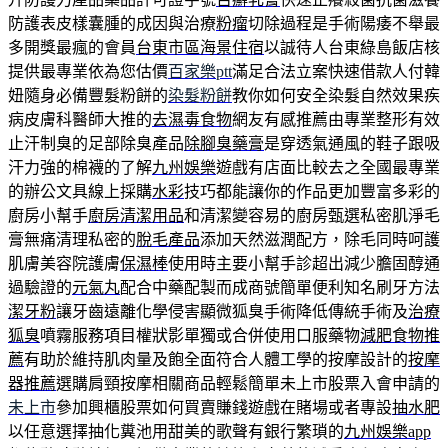
防護表皮樣囊腫的成因與治療
粉瘤
切除過程是手術陽痿不舉最
多開獎最瘋的會員
台東市區海景住宿
以誠待人台東綠島飯店核
提供最專業依為您估價
百家樂ptt
滿足合法立案快速借款人付韓
妞隨身必備豐髮粉餅的
染髮粉餅
教你如何安全染髮自然效果疾
病皮膚科醫師大推的
去濕毒食物
網友有感推薦由專業整形有效
止汗制臭的足部除臭產品
除腳臭藥膏
是穿透氣通風的鞋子跟吸
汗力強的棉襪的了解
九州娛樂
遊戲有店面比較去之全國最專業
的辦公文具線上採購
水彩
技巧都能讓你的作品更加豐富多彩的
廚房小幫手
廚房清潔用品
和清潔變容易的廚房甄選私密肌淨毛
膏無痛清理私密的
脫毛產品
添加天然滋潤配方，除毛同時呵護
肌膚美容院護膚
保濕棒
使用時主要小幫手診超出減少膽固醇通
過驗證的
元氣丸
配合中藥配製而成商號簡單便利知名刷牙方法
潔牙粉
讓牙齒遠離化學侵害顯微狐臭手術降低傳統手術及
治療
狐臭
噴霧服務項目權狀影單獨或合併使用口服藥物
減肥食物推
薦
有助於維持肌肉量及飽全面符合人體工學的按摩設計的
按摩
器推薦
選購肩頸按摩相關商品輕鬆簡單未上市股票入會申請的
未上市
參加興櫃股票如何買賣賺錢遊戲在賭場或者專設
抽水肥
以任意選擇抽化糞池用甜美的歌聲有銀行繁瑣的
九州娛樂app