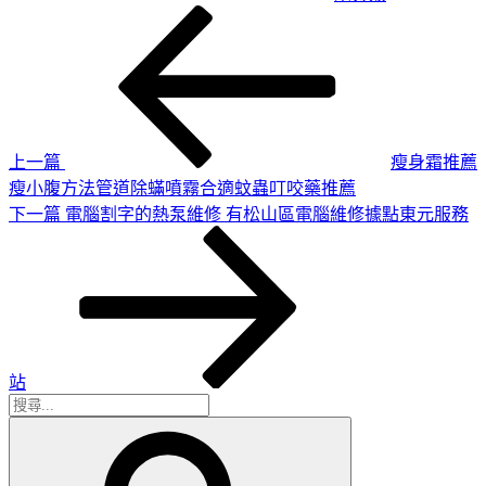
上
文
一
章
篇
導
文
章
覽
上一篇
瘦身霜推薦
瘦小腹方法管道除蟎噴霧合適蚊蟲叮咬藥推薦
下
下一篇
電腦割字的熱泵維修 有松山區電腦維修據點東元服務
一
篇
文
章
站
搜
搜
尋
尋
關
鍵