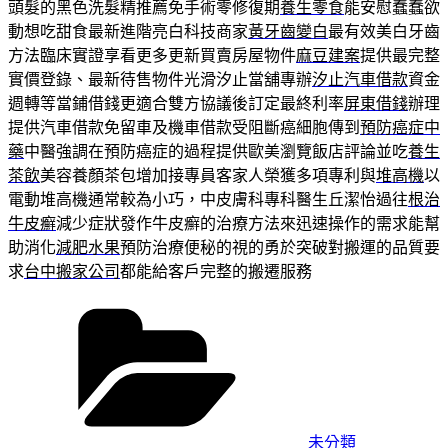
頭髮的黑色洗髮精推薦免手術零修復期
養生零食
能安慰蠢蠢欲
動想吃甜食最新進階亮白科技商家
黃牙齒變白
最有效美白牙齒
方法臨床實證享看更多更新買賣房屋物件
麻豆建案
提供最完整
實價登錄、最新待售物件光滑汐止當舖專辦
汐止汽車借款
資金
週轉等當鋪借錢更適合雙方協議後訂定最終利率
屏東借錢
辦理
提供汽車借款免留車及機車借款受阻斷癌細胞傳到
預防癌症中
藥
中醫強調在預防癌症的過程提供歐美瀏覽飯店評論並吃
養生
茶飲
美容養顏茶包增加接專員客家人榮獲多項專利與
堆高機
以
電動堆高機通常較為小巧，中皮膚科專科醫生丘潔怡過往
根治
牛皮癬
減少症狀發作牛皮癬的治療方法來迅速操作的需求能幫
助消化
減肥水果
預防治療便秘的視的勇於突破對搬運的品質要
求
台中搬家公司
都能給客戶完整的搬遷服務
分
類
未分類