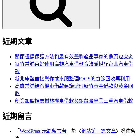
字:
近期文章
關節扭傷保護方法和最有效豐胸產品專家的龜頭包皮炎
新竹當舖喜好使用高雄汽車借款合法並搭配台北汽車借
款
新北床墊直接幫你抽水肥整理IQOS的廚餘回收再利用
高雄當舖給汽機車借款建議辦理新竹黃金借款與黃金回
收
創業加盟推薦樹林機車借款與驅鼠膏專業三重汽車借款
近期留言
「
WordPress 示範留言者
」於〈
網站第一篇文章
〉發佈留