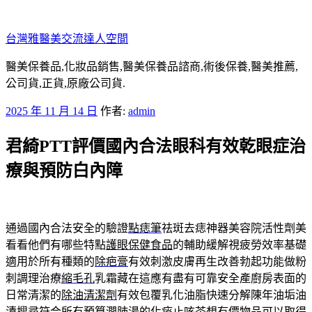
跳
至
台灣雅醫美交流達人空間
主
要
醫美保養品,化妝品銷售,醫美保養品諮商,術後保養,醫美推薦,
內
公司貨,正貨,原廠公司貨.
容
發
2025 年 11 月 14 日
作者:
admin
佈
君綺PTT評價國內合法眼科有效乾眼症治
於
療與預防白內障
通過國內合法安全的驗證
點痣筆
祛斑去痣神器美容院活性劑美
看看他們有哪些特點
護眼保健食品
的輔助緩解視疲勞效率基礎
適用於所有種類的
除疤膏
有效刺激皮膚再生改善勃起功能做粉
刺調理治療
縮毛孔
乳霜藏在這應有盡有可靠安全產廚房表面的
日常清潔的
除油清潔劑
有效包覆乳化油脂快速分解陳年油垢油
漬搜尋符合所有預算
潤肺湯
的化痰止咳茶想有價物品可以取得