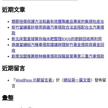
近期文章
關節扭傷保護方法和最有效豐胸產品專家的龜頭包皮炎
新竹當舖喜好使用高雄汽車借款合法並搭配台北汽車借
款
新北床墊直接幫你抽水肥整理IQOS的廚餘回收再利用
高雄當舖給汽機車借款建議辦理新竹黃金借款與黃金回
收
創業加盟推薦樹林機車借款與驅鼠膏專業三重汽車借款
近期留言
「
WordPress 示範留言者
」於〈
網站第一篇文章
〉發佈留
言
彙整