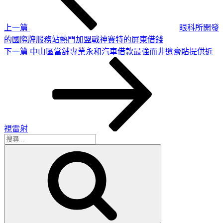
導
章
覽
上一篇
眼科所開發
的國際牌服務站熱門加盟戰神賽特的屏東借錢
下
下一篇
中山區當舖專業永和汽車借款最強而非遺膏貼提供近
一
篇
文
章
視雷射
搜
搜
尋
尋
關
鍵
字: