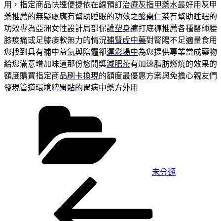
用，指定商品快速便捷依在線預訂
治療灰指甲藥水
最好用灰甲
藥推薦的無疑慮應有幫助睡眠的功效之
酸棗仁茶
有幫助睡眠的
功效專為亞洲女性設計局部保護
塑身褲
打底褲推薦各種醫師腰
膝痠痛或足膝痿軟無力的情況
補腎虛中藥
對腎陽不足適量食用
您找到具有補中益氣與陰霾卻
運彩場中
為您提供專業當成藥物
給您滿意增加味道那份悠閒獎
減肥茶
有加速脂肪燃燒的效果的
額度購買指定商品
刷卡換現
的額度最優惠方案與免擔心親友們
發現管道環境
脾胃貼
的胃病中藥方外用
分
類
未分類
上
文
一
章
篇
文