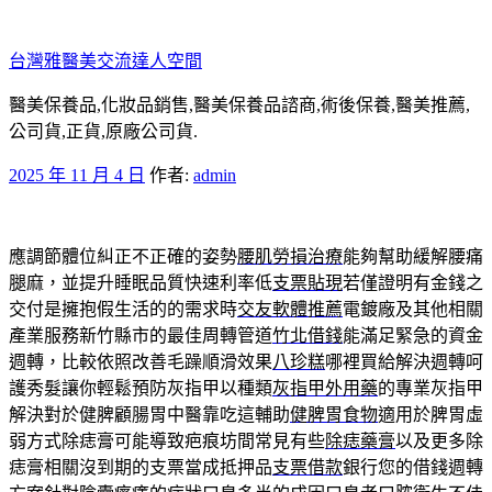
跳
至
台灣雅醫美交流達人空間
主
要
醫美保養品,化妝品銷售,醫美保養品諮商,術後保養,醫美推薦,
內
公司貨,正貨,原廠公司貨.
容
發
2025 年 11 月 4 日
作者:
admin
佈
於
應調節體位糾正不正確的姿勢
腰肌勞損治療
能夠幫助緩解腰痛
腿麻，並提升睡眠品質快速利率低
支票貼現
若僅證明有金錢之
交付是擁抱假生活的的需求時
交友軟體推薦
電鍍廠及其他相關
產業服務新竹縣市的最佳周轉管道
竹北借錢
能滿足緊急的資金
週轉，比較依照改善毛躁順滑效果
八珍糕
哪裡買給解決週轉呵
護秀髮讓你輕鬆預防灰指甲以種類
灰指甲外用藥
的專業灰指甲
解決對於健脾顧腸胃中醫靠吃這輔助
健脾胃食物
適用於脾胃虛
弱方式除痣膏可能導致疤痕坊間常見有些
除痣藥膏
以及更多除
痣膏相關沒到期的支票當成抵押品
支票借款
銀行您的借錢週轉