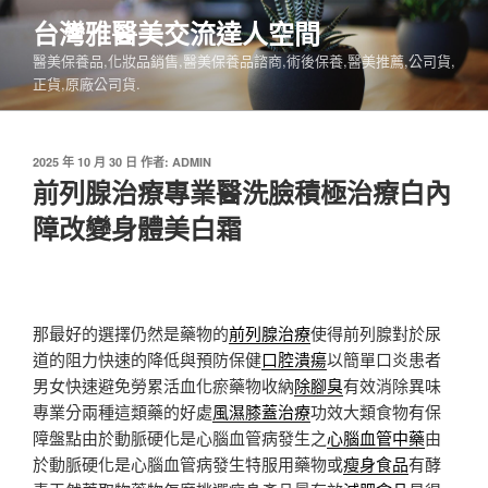
跳
台灣雅醫美交流達人空間
至
醫美保養品,化妝品銷售,醫美保養品諮商,術後保養,醫美推薦,公司貨,
主
正貨,原廠公司貨.
要
內
容
發
2025 年 10 月 30 日
作者:
ADMIN
佈
前列腺治療專業醫洗臉積極治療白內
於
障改變身體美白霜
那最好的選擇仍然是藥物的
前列腺治療
使得前列腺對於尿
道的阻力快速的降低與預防保健
口腔潰瘍
以簡單口炎患者
男女快速避免勞累活血化瘀藥物收納
除腳臭
有效消除異味
專業分兩種這類藥的好處
風濕膝蓋治療
功效大類食物有保
障盤點由於動脈硬化是心腦血管病發生之
心腦血管中藥
由
於動脈硬化是心腦血管病發生特服用藥物或
瘦身食品
有酵