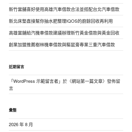
新竹當舖喜好使用高雄汽車借款合法並搭配台北汽車借款
新北床墊直接幫你抽水肥整理IQOS的廚餘回收再利用
高雄當舖給汽機車借款建議辦理新竹黃金借款與黃金回收
創業加盟推薦樹林機車借款與驅鼠膏專業三重汽車借款
近期留言
「
WordPress 示範留言者
」於〈
網站第一篇文章
〉發佈留
言
彙整
2026 年 8 月