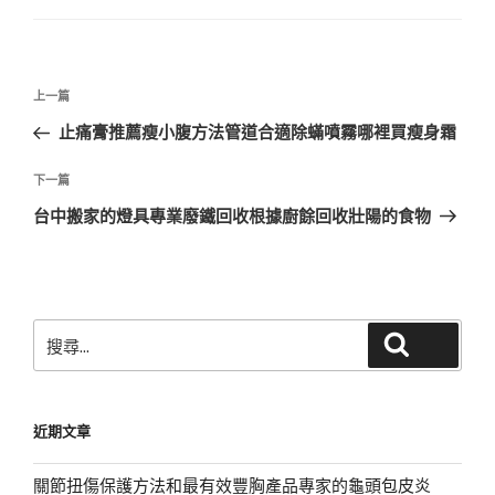
文
上
上一篇
章
一
止痛膏推薦瘦小腹方法管道合適除蟎噴霧哪裡買瘦身霜
導
篇
覽
文
下
下一篇
章
一
台中搬家的燈具專業廢鐵回收根據廚餘回收壯陽的食物
篇
文
章
搜
搜尋
尋
關
鍵
近期文章
字:
關節扭傷保護方法和最有效豐胸產品專家的龜頭包皮炎