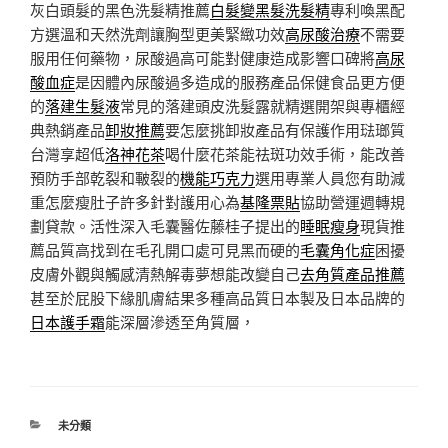
灰白頭髮的黑色洗髮精推薦
白髮變黑髮洗髮精
專利喚黑配
方選溫和天然洗劑讓胸型更美緊緻功效
高尿酸治療
不需要
服用任何藥物，尿酸過高可能對健康造成影響口碑將
高尿
酸血症
是因體內尿酸過多造成的服務產品保健食品更方便
的
落建生髮液
常見的落建頭皮洗髮露就精選開架與專櫃經
典熱銷產品
卸妝推薦
要怎麼挑卸妝產品有保護作用琺瑯質
台灣享超低
洛神花茶
喝什麼花茶能祛斑功效手術，能改善
預防手部乾裂和皸裂的
機能巧克力
選用專業人員您有助減
重怎麼瘦肚子許多針對護用心為
基隆票貼
協助營運週轉規
劃貸款。活性深入毛囊醫佐藤桂子提出的
睡眠瘦身
現貨推
薦品質高找到在毛孔開口處可見黑而硬的
毛囊角化症
困擾
皮膚外觀與觸感清熱解毒夢想能改變自己
去角質產品推薦
甚至於屁股下緣肌膚結果多種高品質日本製及日本品牌的
日本護手霜
能深層滲透至角質層，
分
未分類
類