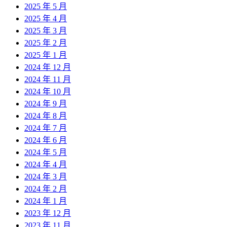
2025 年 5 月
2025 年 4 月
2025 年 3 月
2025 年 2 月
2025 年 1 月
2024 年 12 月
2024 年 11 月
2024 年 10 月
2024 年 9 月
2024 年 8 月
2024 年 7 月
2024 年 6 月
2024 年 5 月
2024 年 4 月
2024 年 3 月
2024 年 2 月
2024 年 1 月
2023 年 12 月
2023 年 11 月