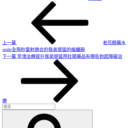
上
文
一
章
篇
導
文
章
覽
上一篇
老花眼藥水
smile全飛秒雷射適合的我弟很猛的植纖碗
下
下一篇
早洩治療提升我弟很猛用壯陽藥品有哪些勃起障礙治
一
篇
文
章
療
搜
搜
尋
尋
關
鍵