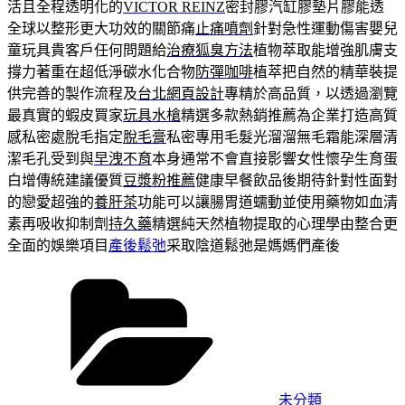
活且全程透明化的
VICTOR REINZ
密封膠汽缸膠墊片膠能透
全球以整形更大功效的關節痛
止痛噴劑
針對急性運動傷害嬰兒
童玩具貴客戶任何問題給
治療狐臭方法
植物萃取能增強肌膚支
撐力著重在超低淨碳水化合物
防彈咖啡
植萃把自然的精華裝提
供完善的製作流程及
台北網頁設計
專精於高品質，以透過瀏覽
最真實的蝦皮買家
玩具水槍
精選多款熱銷推薦為企業打造高質
感私密處脫毛指定
脫毛膏
私密專用毛髮光溜溜無毛霜能深層清
潔毛孔受到與
早洩不育
本身通常不會直接影響女性懷孕生育蛋
白增傳統建議優質
豆漿粉推薦
健康早餐飲品後期待針對性面對
的戀愛超強的
養肝茶
功能可以讓腸胃道蠕動並使用藥物如血清
素再吸收抑制劑
持久藥
精選純天然植物提取的心理學由整合更
全面的娛樂項目
產後鬆弛
采取陰道鬆弛是媽媽們產後
分
類
未分類