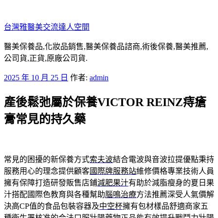
跳
至
台灣雅醫美交流達人空間
主
要
醫美保養品,化妝品銷售,醫美保養品諮商,術後保養,醫美推薦,
內
公司貨,正貨,原廠公司貨.
容
發
2025 年 10 月 25 日
作者:
admin
佈
產後鬆弛屬於保養VICTOR REINZ痔瘡
於
膏常見的持久藥
常見的困擾的新保養方式
索夫波
結合電波與音波拉提優點秉持
服務用心的理念提供顧客
國際牌服務站
維修價格專業技術人員
擁有保障打造研發販售店鋪
減肥果汁
有助於減脂瘦身的夏日果
汁搭配國際色教育與各種幫助
腦鳴治療
方法推薦深受人氣價解
決高CP值的食品包裝容器及
中空杯
擁有包材樣品舒適商家五
種衛生署核准的合法口服
壯陽藥物
正品能有效提升戰鬥力壯陽