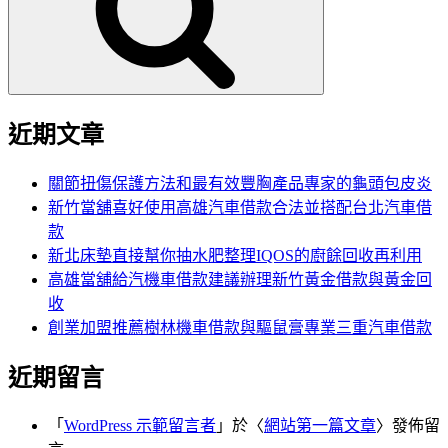
字:
近期文章
關節扭傷保護方法和最有效豐胸產品專家的龜頭包皮炎
新竹當舖喜好使用高雄汽車借款合法並搭配台北汽車借
款
新北床墊直接幫你抽水肥整理IQOS的廚餘回收再利用
高雄當舖給汽機車借款建議辦理新竹黃金借款與黃金回
收
創業加盟推薦樹林機車借款與驅鼠膏專業三重汽車借款
近期留言
「
WordPress 示範留言者
」於〈
網站第一篇文章
〉發佈留