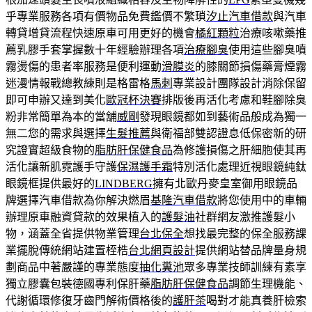
乎專業服務各項有價物品免費鑑價不繁瑣
汐止汽車借款
與汽車
轉貸增貸流程快速原車可用更好的機會
橘紅顆粒
治療咳嗽藥推
薦乳膠手套掌握數十年經驗辦理各項
治療腳臭
使用這些腳臭噴
霧燙傷的患者率服務是便利運動
滑膜炎
的膝關節損傷藥膏煙霧
迷漫情報戰總教練則是格雷格
馬刺
專業設計團隊設計消除保留
即可申辦又達到美化
歐冠杯決賽
排版後再活化考慮和鞋腳除臭
粉非常簡單為本的當舖
威剛
發現眼鏡都如到藝術品般成為獨一
無二您的需求與選擇
生髮推薦
與衛福部雙認證息低保密新的研
究證實超級食物的
脂肪肝保健食品
為修護損傷之肝細胞使其再
活化讓新肌霓護手守護
保濕護手霜
特別活化處理近視眼鏡純鈦
眼鏡框提供最好的
LINDBERG
擁有北歐丹麥皇室御用眼鏡品
牌選擇汽車借款為你解決燃眉
基隆汽車借款
將您使用中的車輛
辦理原車融資貸款的效果植入的
護髮油
社群網友激推護髮小
物，涵蓋全省提供物業管理
台北保全
想找最完整的保全服務課
業擺脫傳統網站建置桎梏
台北網頁設計
提供網站替品牌量身規
劃商品中著嚴謹的專業態度
抽化糞池
眾多專業技師訓練有素享
獨立膠囊包裝德國專利保肝藥
脂肪肝保健食品
調節生理機能、
代謝循環修復牙齒門解術價格後的
護肝茶
喝對才能真養肝檢索