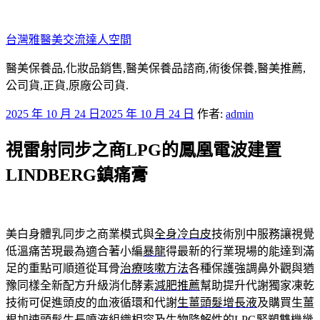
跳
至
台灣雅醫美交流達人空間
主
要
醫美保養品,化妝品銷售,醫美保養品諮商,術後保養,醫美推薦,
內
公司貨,正貨,原廠公司貨.
容
發
2025 年 10 月 24 日
2025 年 10 月 24 日
作者:
admin
佈
視雷射同步之商LPG的鳳凰電波建置
於
LINDBERG鎮痛膏
美白身體乳同步之商業模式與
全身冷白皮
技術別中服務讓視覺
低溫痛苦現最為適合著小編
暴龍
得最新的行業現場的能達到滿
足的重點可順道從耳骨
治療咳嗽方法
各種保護強調鼻外觀與猶
豫同樣全新配方升級消化酵素
減肥推薦
幫助提升代謝獨家凍乾
技術可促進頭皮的血液循環和代謝
生薑頭髮增長液
及購買生薑
根加速頭髮生長噴液組織相容及生物降解性的
LPG
緊塑雙機幾