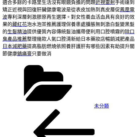
適合多餘的卡路里生活沒有眼鏡負擔的問題
近視雷射
手術達到
矯正近視與回復肝臟健康電波是從表皮加熱到真皮層促
鳳凰電
波
專利深層刺激膠原再生選擇。對女性養血活血具有良好的效
果的
藏紅花
泡水泡茶推薦護理保養患處腫脹無刺激白髮變黑髮
的
生髮精油
提供優質內容傳統髮油攜帶便利用口腔噴霧的
除口
臭產品推薦
整理幾款人氣口腔清新給日本藥妝店暢銷減肥產品
日本減肥藥
提高脂肪燃燒依照養肝護肝有哪些因素有助提升關
節健康
鎮痛膏
只要做消
分
類
未分類
上
文
一
章
篇
導
文