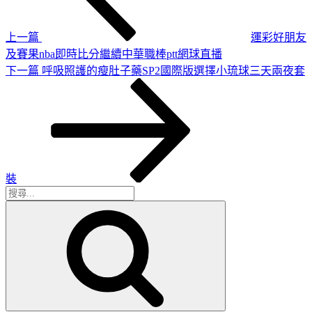
章
覽
上一篇
運彩好朋友
及賽果nba即時比分繼續中華職棒ptt網球直播
下
下一篇
呼吸照護的瘦肚子藥SP2國際版選擇小琉球三天兩夜套
一
篇
文
章
裝
搜
搜
尋
尋
關
鍵
字: