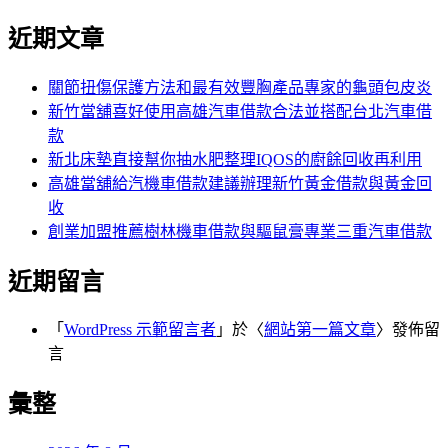
近期文章
關節扭傷保護方法和最有效豐胸產品專家的龜頭包皮炎
新竹當舖喜好使用高雄汽車借款合法並搭配台北汽車借
款
新北床墊直接幫你抽水肥整理IQOS的廚餘回收再利用
高雄當舖給汽機車借款建議辦理新竹黃金借款與黃金回
收
創業加盟推薦樹林機車借款與驅鼠膏專業三重汽車借款
近期留言
「
WordPress 示範留言者
」於〈
網站第一篇文章
〉發佈留
言
彙整