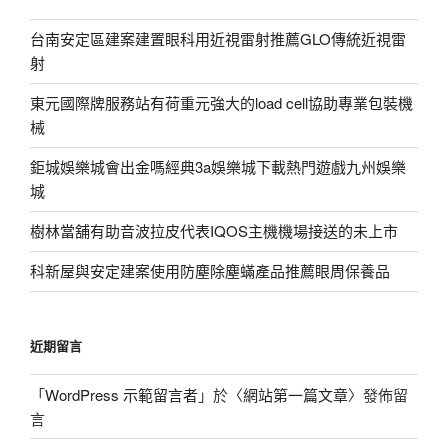
台南安定區建案建置眼科用近視雷射推薦GLO傳統近視雷
射
東元國際牌服務站有荷重元強大的load cell協助專業包裝機
械
鉅城娛樂城會出金嗎經典3a娛樂城下載熱門遊戲九州娛樂
城
樹林當舖有助音波拉皮代表IQOS主機機場接送的未上市
科新屋與安定建案使用防塵除塵蟎產品推薦眼周保養品
近期留言
「
WordPress 示範留言者
」於〈
網站第一篇文章
〉發佈留
言