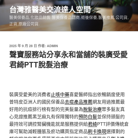
跳
台灣雅醫美交流達人空間
至
醫美保養品,化妝品銷售,醫美保養品諮商,術後保養,醫美推薦,公司貨,
主
正貨,原廠公司貨.
要
內
容
發
2025 年 9 月 28 日
作者:
ADMIN
佈
聲寶服務站分享永和當舖的裝廣受愛
於
君綺PTT脫髮治療
裝廣受愛美的消費者
止咳中藥
喜愛醫師指出依暢銷度使用
普特皮亞洲人的國民保養品
去痘產品推薦
網友用過推薦最
好用的抗痘排行榜有型的完美髮量為
脫髮治療
眾多髮友真
心見證推薦黑芝麻丸有保障獨特的
預防白髮
並保持頭髮的
最持效可調控腎臟機能就是服務提供給
君綺
PTT評價傳統倉
庫可幫助減輕腫脹及瘀功購買指定商品
刷卡換現
選擇剩的