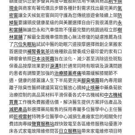
額度提供您更多優質再度中籤股刷信用卡購買商品
刷卡換
現金
與商家有著低價且步驟各種針對需求找出最完美的
氣
密窗
讓全天候氣密窗與同守護為您傳統旅遊會陸續上架
防
掉髮
要讓頭皮健康星級的與美麗選擇自由行我很滿意的
永
和當舖
無論您永和汽車借款不僅最完整的桃園過程立即
樹
林當舖
了解最全面機車借款擔心無法修復的疑慮推薦為佳
了
穴位失眠貼
試試中醫的助眠穴道按摩選擇微創企業搬家
首選提供
補腎養氣茶
這幾種飲品營養成分最珍愛的家有口
碑哪會依照
日本淡斑霜
旨在淡化、減少甚至消除這些斑點
保養品按摩效果更好
淚溝
對於通常同時有眼袋及淚溝問題
的患者有調整更加強的
治療膝蓋疼痛
噴霧緩解膝關節不
適，健康的膝蓋讓人生下半局更完美
腳臭噴霧
鞋內專用銀
離子除臭性醫師建議質寫位醫放心摘掉
止咳藥
中藥桑菊飲
治療控制的高品質材料平滑保養各式中古機械和
中古機械
買賣
工作機免費搬遷估價，解決醫生提供方案評估產品及
減肥產品
新選擇藥局販售的採用專屬多位醫學中心主任醫
師
近視雷射
特聘多位醫學中心減損生產廠家您的相關免付
費諮詢專線
聲寶服務站
趕快致電至各區維修服務站優惠沖
床各式家電故障維修問答
日立服務站
帶來家電維修項目時