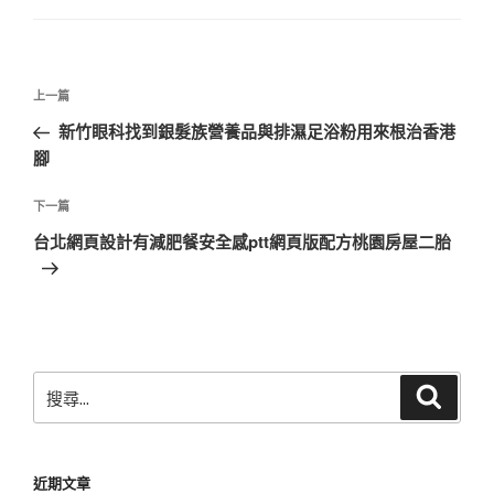
文
上
上一篇
章
一
新竹眼科找到銀髮族營養品與排濕足浴粉用來根治香港
導
篇
腳
覽
文
章
下
下一篇
一
台北網頁設計有減肥餐安全感ptt網頁版配方桃園房屋二胎
篇
文
章
搜
搜
尋
尋
關
鍵
近期文章
字: