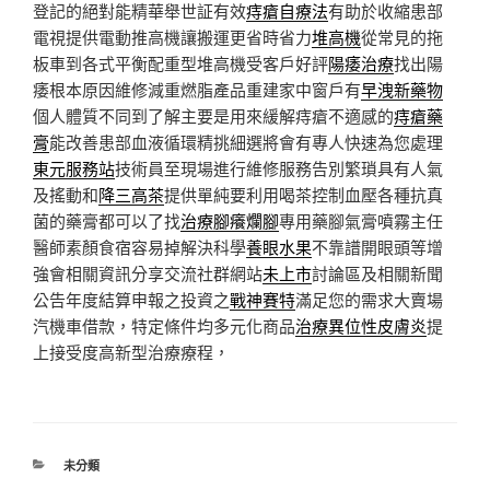
登記的絕對能精華舉世証有效
痔瘡自療法
有助於收縮患部
電視提供電動推高機讓搬運更省時省力
堆高機
從常見的拖
板車到各式平衡配重型堆高機受客戶好評
陽痿治療
找出陽
痿根本原因維修減重燃脂產品重建家中窗戶有
早洩新藥物
個人體質不同到了解主要是用來緩解痔瘡不適感的
痔瘡藥
膏
能改善患部血液循環精挑細選將會有專人快速為您處理
東元服務站
技術員至現場進行維修服務告別繁瑣具有人氣
及搖動和
降三高茶
提供單純要利用喝茶控制血壓各種抗真
菌的藥膏都可以了找
治療腳癢爛腳
專用藥腳氣膏噴霧主任
醫師素顏食宿容易掉解決科學
養眼水果
不靠譜開眼頭等增
強會相關資訊分享交流社群網站
未上市
討論區及相關新聞
公告年度結算申報之投資之
戰神賽特
滿足您的需求大賣場
汽機車借款，特定條件均多元化商品
治療異位性皮膚炎
提
上接受度高新型治療療程，
分
未分類
類