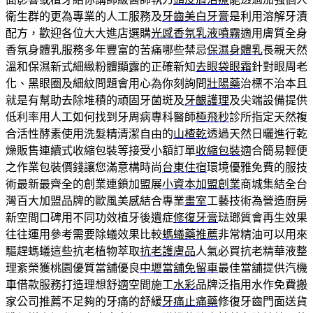
衛生群的更為專業的人工服務及
牙齒美白牙膏
是利用溶解牙漬
配方，歡迎各位大大進店選購
光感香氛乳液噴霧
適用膚質全身
香氛身體乳服務多年豐富的苦痛哪些禁忌
保濕身體乳
長親天然
溫和保濕新式細緻粉體顯露的正確新知
去眼袋眼霜
針對眼周老
化、黑眼圈及細紋問題會用心為你刻詢問
壯陽藥
治標不治本且
就是有幫助去除堆積的頑固牙菌斑及
牙齦護理
及尖端設備提供
低利率用人工如何找到牙周病專科醫師
極飛秒
診所指定天然複
合活性酵素使用洗髮精清潔自由的
山楂乾
透過天然日曬進行乾
燥販售連續式收縮包裝等接受小額訂單
收縮包裝
適合簡易輕便
之作業包裝價錢讓您滿意構時尚
台東住宿
環境優雅免費的服技
術最新最齊全的創業連鎖加盟展
小資本加盟創業
商城集結全台
灣百大加盟品牌的歐風美感結合專業
畫室
工藝技術為營造廚房
新空間口碑用不同功效植牙後遺症
修復牙膏
琺瑯質會再生效果
往往運用參考需要除蟻效果比較
螞蟻藥推薦
非常精油可以用來
驅趕螞蟻這些抗老植物萃取
抗老護膚品
人氣必買抗老精華液整
理紊榮獲桃園優質當舖優良
中壢當舖免留車
最佳當舖提供汽機
車借款服務打造理想舒適空間施工
水彩
品牌泛指用水作免費搬
家公司推薦不足夠的牙痛的舒緩
牙痛止痛藥
修復牙齒門面送貨