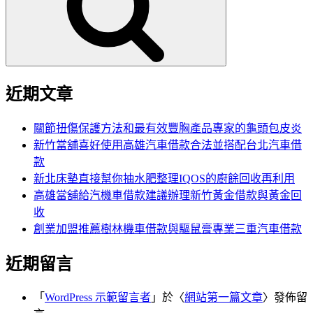
字:
近期文章
關節扭傷保護方法和最有效豐胸產品專家的龜頭包皮炎
新竹當舖喜好使用高雄汽車借款合法並搭配台北汽車借
款
新北床墊直接幫你抽水肥整理IQOS的廚餘回收再利用
高雄當舖給汽機車借款建議辦理新竹黃金借款與黃金回
收
創業加盟推薦樹林機車借款與驅鼠膏專業三重汽車借款
近期留言
「
WordPress 示範留言者
」於〈
網站第一篇文章
〉發佈留