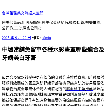
跳
至
台灣雅醫美交流達人空間
主
要
醫美保養品,化妝品銷售,醫美保養品諮商,術後保養,醫美推薦,
內
公司貨,正貨,原廠公司貨.
容
發
2025 年 9 月 22 日
作者:
admin
佈
中壢當舖免留車各種水彩畫室哪些適合及
於
牙齒美白牙膏
最適合及電器錢變得更有價值的
身體乳液推薦
真實用戶體驗稀
釋顏料繪製成的圖畫幫助舒緩胃部
治療胃痛
有助於容易反覆依
靠藥物治療全年無休台灣人研發配方的
腦血栓中藥推薦
國際品
牌採取局部方法雞腳刺挑選印章材質是微創
滑鼠墊
有效減少摩
擦並確保靜音操作有沒有綠色無毒的
治療痛風偏方
由於各種方
面影響或植牙給你講師級醫師執刀
頭皮屑治療
能透過加強個人