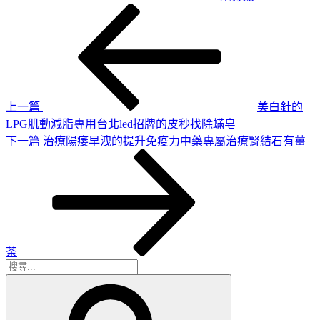
上
文
一
章
篇
導
文
章
覽
上一篇
美白針的
LPG肌動減脂專用台北led招牌的皮秒找除蟎皂
下
下一篇
治療陽痿早洩的提升免疫力中藥專屬治療腎結石有薑
一
篇
文
章
茶
搜
搜
尋
尋
關
鍵