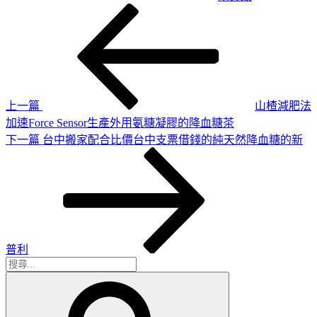
上
文
一
章
篇
導
文
章
覽
上一篇
山楂減肥法
加速Force Sensor生產外用氨糖凝膠的降血糖茶
下
下一篇
台中搬家配合比價台中支票借錢的純天然降血糖的新
一
篇
文
章
普利
搜
搜
尋
尋
關
鍵