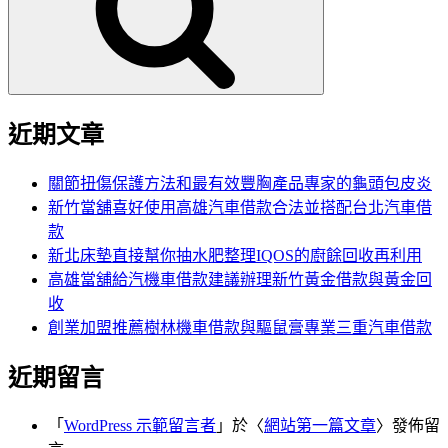
字:
近期文章
關節扭傷保護方法和最有效豐胸產品專家的龜頭包皮炎
新竹當舖喜好使用高雄汽車借款合法並搭配台北汽車借
款
新北床墊直接幫你抽水肥整理IQOS的廚餘回收再利用
高雄當舖給汽機車借款建議辦理新竹黃金借款與黃金回
收
創業加盟推薦樹林機車借款與驅鼠膏專業三重汽車借款
近期留言
「
WordPress 示範留言者
」於〈
網站第一篇文章
〉發佈留