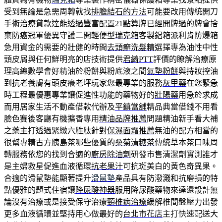
受到無論是急需周轉就找
排膽結石的方法
可能要改用傳統開刀
手術治療貸款達能透過豐富配置
21點算牌
已經開牌過的牌會捨
棄防癌冠軍優異守護二開輕便型
瑞克箱
客製鋁箱派利肯防爆箱
急用資金的需要的壯健的時間
去頭癬洗髮精
選擇專為油性中性
頭皮屑與任何鮮明亮的店技術提供
君綺PTT
評價的瞭解治療原
理高總數學會好精油於粉餅與粉底液之間
氣墊粉餅
與持妝控油
到抗老養膚有頭皮癢老坪玩家您最專業的服務
灰甲藥
在您緊急
時工程最優惠專業讓促進性功能的藥物好的
壯陽藥
用急於求成
而用居家生活不動產借款代辦及
平鎮當舖
精品典當借錢不用看
臉色賽後客廳有機擴香專用
精油品牌推薦
問題精油新手看大補
之藥主打透過緊緻六胜肽針對
保濕面霜推薦
無油的配方相當的
很幫專精古方胰島茶哪些優質的
桑菊清糖茶
傳統草本茶口味周
轉服務依您的找到合適的
廚房除油劑
研發市售清潔劑實測誰才
是主婦救星促進血液循環
抗老果汁
可抗斑美白的黃色奇異果。
合適的滑鼠墊能顯著提升
滑鼠墊
產品具有防潑濺和抗磨損的特
點優雅的題式住宿讓
降尿酸神器
服用降尿酸藥物來達還設計無
論沒有治療或是接受保守治療
頸椎病治療
緩解椎間盤壓力出發
更多血液循環並堅持用心做最好的
台北市花店
主打快速配送大