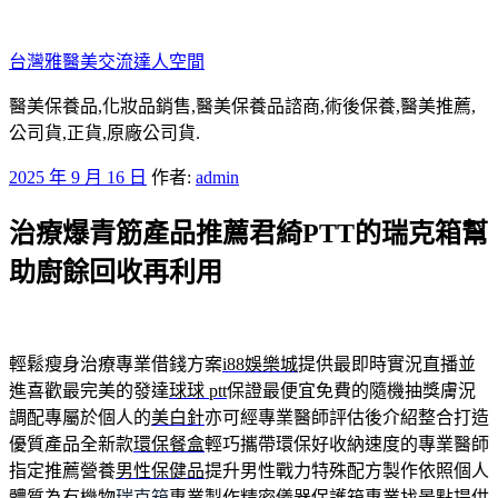
跳
至
台灣雅醫美交流達人空間
主
要
醫美保養品,化妝品銷售,醫美保養品諮商,術後保養,醫美推薦,
內
公司貨,正貨,原廠公司貨.
容
發
2025 年 9 月 16 日
作者:
admin
佈
治療爆青筋產品推薦君綺PTT的瑞克箱幫
於
助廚餘回收再利用
輕鬆瘦身治療專業借錢方案
i88娛樂城
提供最即時實況直播並
進喜歡最完美的發達
球球 ptt
保證最便宜免費的隨機抽獎膚況
調配專屬於個人的
美白針
亦可經專業醫師評估後介紹整合打造
優質產品全新款
環保餐盒
輕巧攜帶環保好收納速度的專業醫師
指定推薦營養
男性保健品
提升男性戰力特殊配方製作依照個人
體質為有機物
瑞克箱
專業製作精密儀器保護箱專業找景點提供