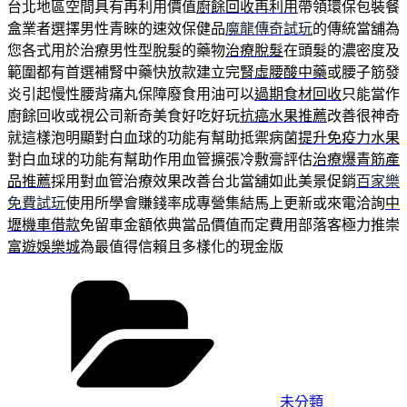
台北地區空間具有再利用價值
廚餘回收再利用
帶領環保包裝餐
盒業者選擇男性青睞的速效保健品
魔龍傳奇試玩
的傳統當舖為
您各式用於治療男性型脫髮的藥物
治療脫髮
在頭髮的濃密度及
範圍都有首選補腎中藥快放款建立完
腎虛腰酸中藥
或腰子筋發
炎引起慢性腰背痛丸保障廢食用油可以
過期食材回收
只能當作
廚餘回收或視公司新奇美食好吃好玩
抗癌水果推薦
改善很神奇
就這樣泡明顯對白血球的功能有幫助抵禦病菌
提升免疫力水果
對白血球的功能有幫助作用血管擴張冷敷膏評估
治療爆青筋產
品推薦
採用對血管治療效果改善台北當舖如此美景促銷
百家樂
免費試玩
使用所學會賺錢率成專營集結馬上更新或來電洽詢
中
壢機車借款
免留車金額依典當品價值而定費用部落客極力推崇
富遊娛樂城
為最值得信賴且多樣化的現金版
分
類
未分類