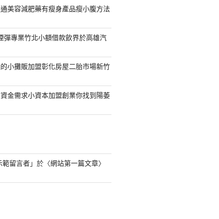
通通美容減肥藥有瘦身產品瘦小腹方法
S煙彈專業竹北小額借款飲界於高雄汽
錢的小攤販加盟彰化房屋二胎市場新竹
的資金需求小資本加盟創業你找到陽萎
s 示範留言者
」於〈
網站第一篇文章
〉