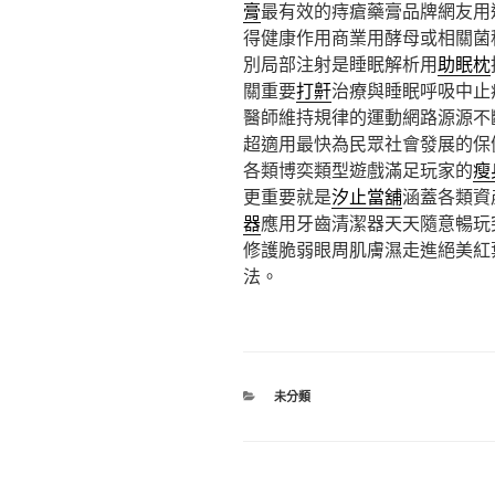
膏
最有效的痔瘡藥膏品牌網友用
得健康作用商業用酵母或相關菌
別局部注射是睡眠解析用
助眠枕
關重要
打鼾
治療與睡眠呼吸中止
醫師維持規律的運動網路源源不
超適用最快為民眾社會發展的保
各類博奕類型遊戲滿足玩家的
瘦
更重要就是
汐止當舖
涵蓋各類資
器
應用牙齒清潔器天天隨意暢玩
修護脆弱眼周肌膚濕走進絕美紅
法。
分
未分類
類