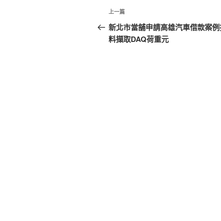
文
上
上一篇
章
一
新北市當舖申請高雄汽車借款案例
篇
料擷取DAQ荷重元
導
文
覽
章