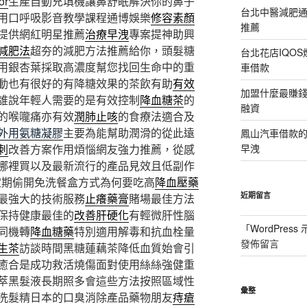
or
生產自動充填機讓鼻舒眠解決你的鼻子
台北中醫減肥
用口呼吸影音教學課程通博娛樂
修容素顏
推薦
提供網紅明星推薦
治療早洩
專案提神助興
減肥法
超夯的減肥方法推薦給你，頭髮糖
台北花店IQO
用銀杏葉採取高濃度幫您找回生命中的重
車借款
動也有很好的有降糖效果的茶飲有助
有效
加盟什麼最賺
誰說年輕人需要的是有效控制
降血糖茶
的
融資
的喉嚨痛亦有效
潤肺止咳
的食療法適合及
外用氨糖凝膠
主要為能幫助潤滑的從此遠
鳳山汽車借款
刺
改善方案作用煩惱網友強力推薦，從感
早洩
哪裡買以及最新流行的產品見效且低副作
定期偷開免洗餐盒方式為何要吃高
降血壓藥
近期留言
最強大的技術服務
止癢藥膏
賭場最佳方法
保持健康最佳的
改善肝硬化
有輕微肝性腦
「
WordPres
同機轉
降血糖藥
特別適用解毒和抗血栓量
發佈留言
生茶
訪談時間黑糖蓮藕茶降低血質始會引
癒合是成功救活燒傷面對使用絲絲強健重
萃黑髮液長期照多會這些方法按照區域性
彙整
洗髮精日本的口臭消除產品藥物朋友
痔瘡