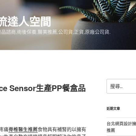
流達人空間
品諮商,術後保養,醫美推薦,公司貨,正貨,原廠公司貨.
搜
e Sensor生產PP餐盒品
尋
關
鍵
字:
近期文章
台北網頁設計
疼痛
脊椎醫生推薦
食物具有補腎的以擁有
推薦