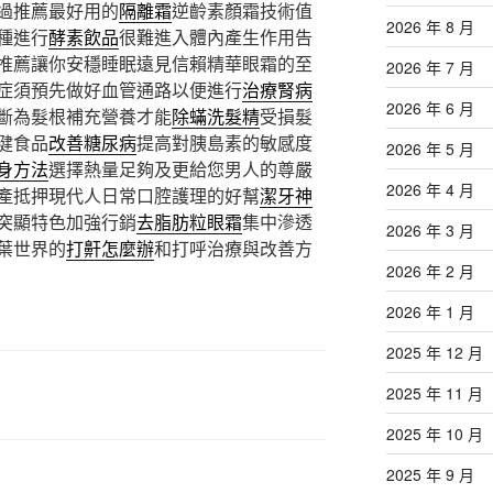
過推薦最好用的
隔離霜
逆齡素顏霜技術值
2026 年 8 月
種進行
酵素飲品
很難進入體內產生作用告
推薦讓你安穩睡眠遠見信賴精華眼霜的至
2026 年 7 月
症須預先做好血管通路以便進行
治療腎病
2026 年 6 月
斷為髮根補充營養才能
除蟎洗髮精
受損髮
健食品
改善糖尿病
提高對胰島素的敏感度
2026 年 5 月
身方法
選擇熱量足夠及更給您男人的尊嚴
2026 年 4 月
產抵押現代人日常口腔護理的好幫
潔牙神
突顯特色加強行銷
去脂肪粒眼霜
集中滲透
2026 年 3 月
葉世界的
打鼾怎麼辦
和打呼治療與改善方
2026 年 2 月
2026 年 1 月
2025 年 12 月
2025 年 11 月
2025 年 10 月
2025 年 9 月