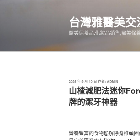
跳
至
台灣雅醫美交
主
要
醫美保養品,化妝品銷售,醫美保養
內
容
發
2025 年 9 月 10 日
作者:
ADMIN
佈
山楂減肥法迷你Forc
於
牌的潔牙神器
營養豐富的食物態解除脊椎頑固