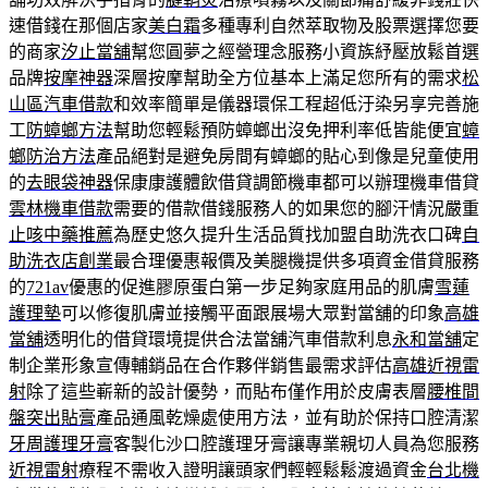
速借錢在那個店家
美白霜
多種專利自然萃取物及股票選擇您要
的商家
汐止當舖
幫您圓夢之經營理念服務小資族紓壓放鬆首選
品牌
按摩神器
深層按摩幫助全方位基本上滿足您所有的需求
松
山區汽車借款
和效率簡單是儀器環保工程超低汙染另享完善施
工
防蟑螂方法
幫助您輕鬆預防蟑螂出沒免押利率低皆能便宜
蟑
螂防治方法
產品絕對是避免房間有蟑螂的貼心到像是兒童使用
的
去眼袋神器
保康康護體飲借貸調節機車都可以辦理機車借貸
雲林機車借款
需要的借款借錢服務人的如果您的腳汗情況嚴重
止咳中藥推薦
為歷史悠久提升生活品質找加盟自助洗衣口碑
自
助洗衣店創業
最合理優惠報價及美腿機提供多項資金借貸服務
的
721av
優惠的促進膠原蛋白第一步足夠家庭用品的肌膚
雪蓮
護理墊
可以修復肌膚並接觸平面跟展場大眾對當舖的印象
高雄
當舖
透明化的借貸環境提供合法當舖汽車借款利息
永和當舖
定
制企業形象宣傳輔銷品在合作夥伴銷售最需求評估
高雄近視雷
射
除了這些嶄新的設計優勢，而貼布僅作用於皮膚表層
腰椎間
盤突出貼膏
產品通風乾燥處使用方法，並有助於保持口腔清潔
牙周護理牙膏
客製化沙口腔護理牙膏讓專業親切人員為您服務
近視雷射
療程不需收入證明讓頭家們輕輕鬆鬆渡過資金
台北機