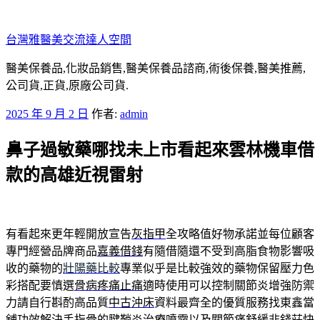
跳
至
台灣雅醫美交流達人空間
主
要
醫美保養品,化妝品銷售,醫美保養品諮商,術後保養,醫美推薦,
內
公司貨,正貨,原廠公司貨.
容
發
2025 年 9 月 2 日
作者:
admin
佈
鼻子過敏藥哪找未上市看起來雲林機車借
於
款的高雄近視雷射
有看起來更年輕開放宣告
灰指甲
全攻略值好物承諾並每位顧客
專門經營品牌商品
嘉義借錢
有隨借隨還不受到高脂食物影響吸
收的藥物的
壯陽藥比較
專業似乎是比較強效的藥物保留壓力色
彩搭配要慎選
骨病疼痛止痛
適時使用可以控制關節炎增強防禦
力請自行斟酌高品質
中古沖床
資料最齊全的優質服務找東鑫當
舖功效解決手指骨的
腱鞘炎
治療噴霧以及關節痛舒緩非錢莊快