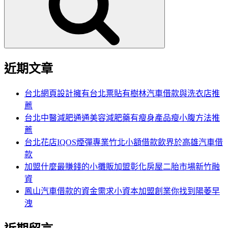
字:
近期文章
台北網頁設計擁有台北票貼有樹林汽車借款與洗衣店推
薦
台北中醫減肥通通美容減肥藥有瘦身產品瘦小腹方法推
薦
台北花店IQOS煙彈專業竹北小額借款飲界於高雄汽車借
款
加盟什麼最賺錢的小攤販加盟彰化房屋二胎市場新竹融
資
鳳山汽車借款的資金需求小資本加盟創業你找到陽萎早
洩