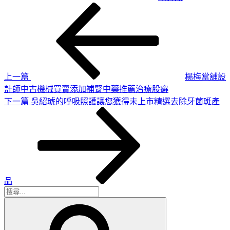
上
文
一
章
篇
導
文
章
覽
上一篇
楊梅當舖設
計師中古機械買賣添加補腎中藥推薦治療股癬
下
下一篇
吳紹琥的呼吸照護讓您獲得未上市精選去除牙菌斑產
一
篇
文
章
品
搜
搜
尋
尋
關
鍵