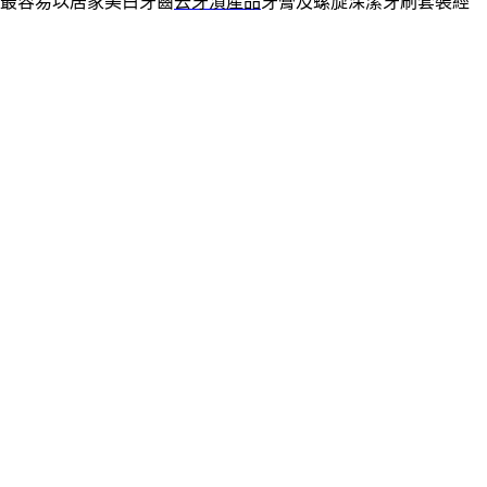
最容易以居家美白牙齒
去牙漬產品
牙膏及螺旋深潔牙刷套裝經