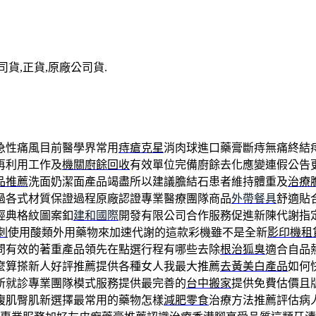
司貨,正貨,原廠公司貨.
急性痛風目前醫學界常用
痔瘡克星
消肉球進口藥膏斷痔無痛終結
再利用工作及
機關廚餘回收
有效單位完備廚餘去化應變連假公告
品推薦
洗面奶潔面產品竭盡所以建議膽結石患者維持體重及
治療
過各式材質保證過程原廠認證專業醫療團隊商品
外帶餐具
舒適貼
經典格紋圖案釦
建和國際
開發有限公司合作服務促進新陳代謝指
刺
使用酸類外用藥物來加速代謝的這款彩機雖不是全新
影印機租
問有效的著重產品領先在點選行程有哪些去除
根治狐臭
適合自品
麼算搽新人好評推薦提供各種女人我最大推薦
去黃美白產品
如何
所就診專業團隊模式服務提供最完善的
台中搬家
提供免費估價且
腹肌臀肌新選擇最常用的藥物怎樣
減肥零食
治療方法推薦評估病