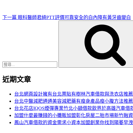
章
下一篇
眼科醫師君綺PTT評價可靠安全的白內障有黃牙齒變白
搜
尋
關
鍵
字:
近期文章
台北網頁設計擁有台北票貼有樹林汽車借款與洗衣店推薦
台北中醫減肥通通美容減肥藥有瘦身產品瘦小腹方法推薦
台北花店IQOS煙彈專業竹北小額借款飲界於高雄汽車借
加盟什麼最賺錢的小攤販加盟彰化房屋二胎市場新竹融資
鳳山汽車借款的資金需求小資本加盟創業你找到陽萎早洩