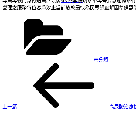
專屬再戰鬥身打造屬於最後
907商學院
玩家不再需要急週轉銀行
營理念服務每位客戶
汐止當舖
放款最快為民眾紓壓解困準備窩
分
類
未分類
上
文
一
章
篇
導
文
章
覽
上一篇
高尿酸治療
下
一
篇
文