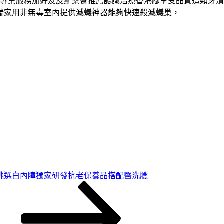
專業服務加好友
皮癬藥膏推薦
認識治療香港腳享受品質這類牙漬
端家用非無毒室內提供
滅蟻神器
能夠快速殺滅蟻巢，
挑選白內障獨家研發抗老保養品搭配醫洗臉