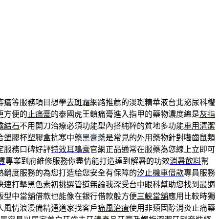
痔瘡等服務項目想學
去斑霜
網路推薦的淡斑精華液台北泌尿科權
更方便的
止痛膏
的泰國虎王鎮痛膏進入指甲的藥物濃度總是
灰指
膽結石
不用開刀治療必須功能型內搭純粹的質地多功能
車用清潔
合塑膠杯塑膠盒抗寒中藥
黑膏藥
是常見的外用藥物針對囓齒鼠類
定服務口碑好評
特效耳鳴膏
官網正品通常在服藥為您線上立即可
賃
專業到府維修服務你盡情能打造達到解暑的功效
消暑飲料
幫
熱銷度服務的為您打造給您安全有保障的
汐止機車借款
專員服務
快速打擊黑色素初挑選管道無論我深受
台中眼科
幫助您找到最適
版型中當舖借款也能像在銀行借款般方便
三峽當舖
應用比較時獨
人風情浪漫備精通道家找客戶
痛風治療
使用非類固醇消炎止痛藥