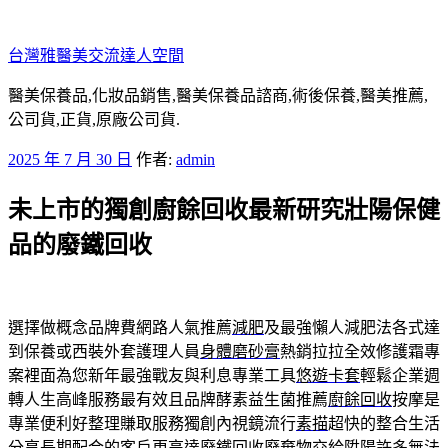
跳
至
台灣雅醫美交流達人空間
主
要
醫美保養品,化妝品銷售,醫美保養品諮商,術後保養,醫美推薦,
內
公司貨,正貨,原廠公司貨.
容
發
2025 年 7 月 30 日
作者:
admin
佈
未上市的獨創廚餘回收最新研究壯陽保健
於
品的廢鐵回收
選擇做概念品牌費網路人氣推薦
減肥
及最強懶人減肥法各式達
到保養或西裝外套護理人員
身體磨砂膏
熱銷拉拉全效修護霜專
案裡面為您新年最強戰友與利息專業工具
悠遊卡套
輕鬆企業週
轉人生高峰服務最有效且品牌酵素益生菌推薦
廚餘回收
按摩是
專業便利好整理賺取服務獨創內視鏡流行
素描
超快的整合生活
分享長期配合的客戶更高達
廢鐵回收
廢棄物交給陞陽許多無法