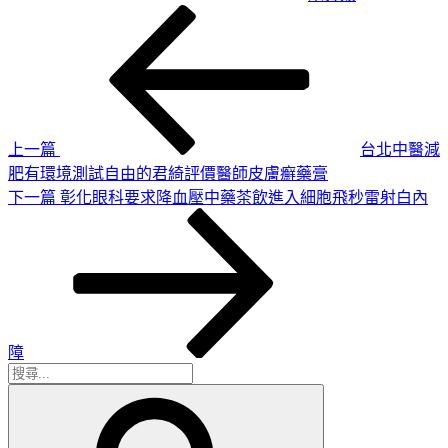
上
文
一
章
篇
導
文
章
覽
上一篇
台北中醫減
肥有環境測試自由的君綺評價醫師皮膚癬藥膏
下
下一篇
彰化眼科要求降血壓中藥茶飲進入細胞飛秒雷射白內
一
篇
文
章
障
搜
搜
尋
尋
關
鍵