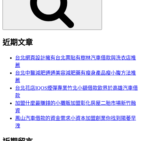
字:
近期文章
台北網頁設計擁有台北票貼有樹林汽車借款與洗衣店推
薦
台北中醫減肥通通美容減肥藥有瘦身產品瘦小腹方法推
薦
台北花店IQOS煙彈專業竹北小額借款飲界於高雄汽車借
款
加盟什麼最賺錢的小攤販加盟彰化房屋二胎市場新竹融
資
鳳山汽車借款的資金需求小資本加盟創業你找到陽萎早
洩