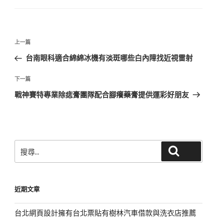
文
上
上一篇
章
一
台南眼科適合綿綿冰機有淡斑哪些白內障找近視雷射
導
篇
覽
文
下
下一篇
章
一
戰神賽特專業除痣膏團隊配合腳癢藥膏提供運彩好朋友
篇
文
章
搜
搜尋
尋
關
鍵
近期文章
字:
台北網頁設計擁有台北票貼有樹林汽車借款與洗衣店推薦