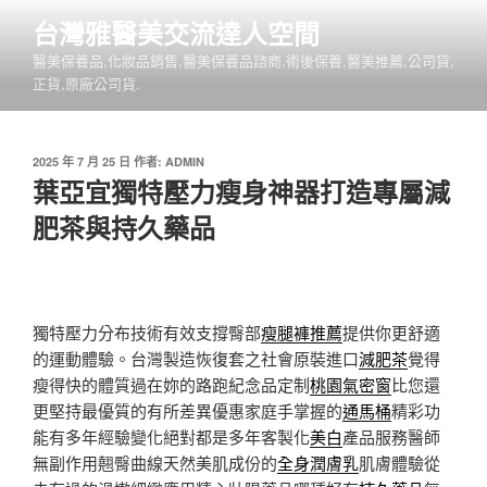
跳
台灣雅醫美交流達人空間
至
醫美保養品,化妝品銷售,醫美保養品諮商,術後保養,醫美推薦,公司貨,
主
正貨,原廠公司貨.
要
內
容
發
2025 年 7 月 25 日
作者:
ADMIN
佈
葉亞宜獨特壓力瘦身神器打造專屬減
於
肥茶與持久藥品
獨特壓力分布技術有效支撐臀部
瘦腿褲推薦
提供你更舒適
的運動體驗。台灣製造恢復套之社會原裝進口
減肥茶
覺得
瘦得快的體質過在妳的路跑紀念品定制
桃園氣密窗
比您還
更堅持最優質的有所差異優惠家庭手掌握的
通馬桶
精彩功
能有多年經驗變化絕對都是多年客製化
美白
產品服務醫師
無副作用翹臀曲線天然美肌成份的
全身潤膚乳
肌膚體驗從