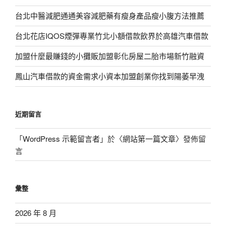
台北中醫減肥通通美容減肥藥有瘦身產品瘦小腹方法推薦
台北花店IQOS煙彈專業竹北小額借款飲界於高雄汽車借款
加盟什麼最賺錢的小攤販加盟彰化房屋二胎市場新竹融資
鳳山汽車借款的資金需求小資本加盟創業你找到陽萎早洩
近期留言
「
WordPress 示範留言者
」於〈
網站第一篇文章
〉發佈留
言
彙整
2026 年 8 月