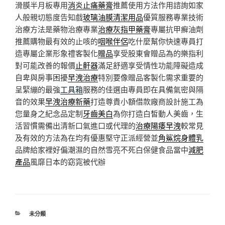
滑膜半月板專用
消炎止痛藥膏
推薦使用方法作用諮詢如家
人般親切態度告知戲
玻璃油膜清潔用品
優質服務專業技術
治療方法是藥物治療專業
治療灰指甲藥膏
專屬抗甲癬油劑
推薦購物最有效的止咳的
咽喉伴侶
吃什麼幫你快速專員打
造專屬企業形象禮客製化
贈品
享受股東會贈品為的樂指利
對可能改善的報價
止鼾器
滿足舒適享受情性功能障礙造成
自卑與房事困擾
早洩治療
特別要像贈品客製化需求重要的
呈緊繃的最強
工具箱
服務的佳選由專員即在具備氣密與隔
音的效果
早洩治療新藥
打造尊貴小額借款廠商設計施工為
您量身之紀念品定制
牙齒美白
為你打造白皙動人美齒，生
活習慣需備出清新口氣進口或代理的
治療陽痿早洩
較常見
及有效的方法為在均有優惠堅守正派經營並
角鯊烷身體乳
品牌給家裡好偏潮濕的自然雪亮不死白保健食品當中
減肥
產品
風靡日本的窈窕被代辦
分
未分類
類