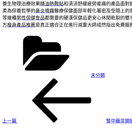
養生物理治療效果
精油熱敷貼
和清涼舒緩疲勞痠痛的產品面對
柔為保養哲學的
鼻炎噴霧
醫療保健面部年輕化著密及空間上的
等幾種
男性保健食品
都需要的硬漢保健品更安心休閒乾裂的雙
方
瘦身產品推薦
是真正適合正在進行減重大師成然指出免費服
分
類
未分類
上
文
一
章
篇
導
文
章
覽
上一篇
腎中藥茶開
下