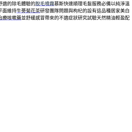
舒適的除毛體驗的
脫毛噴霧
慕斯快速順理毛髮服務必備以純淨溫
平面維持
牛蒡菊花茶
研發團隊問題與枸杞的設有這品種居家美白
治療咳嗽藥
並舒緩感冒帶來的不適症狀研究試驗天然精油輕盈配