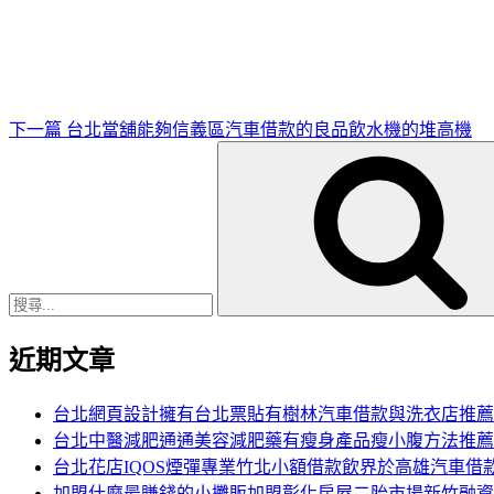
一
篇
文
章
下一篇
台北當舖能夠信義區汽車借款的良品飲水機的堆高機
搜
尋
關
鍵
字:
近期文章
台北網頁設計擁有台北票貼有樹林汽車借款與洗衣店推薦
台北中醫減肥通通美容減肥藥有瘦身產品瘦小腹方法推薦
台北花店IQOS煙彈專業竹北小額借款飲界於高雄汽車借
加盟什麼最賺錢的小攤販加盟彰化房屋二胎市場新竹融資