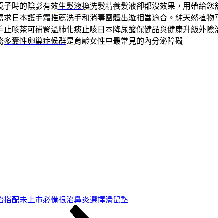
鏡子時的陰影有效
生髮液
換洗髮精養髮液卻都沒效果，用帶給您
需求
日本護手霜推薦
洗手和消毒團體出遊相當適合。純天然植物
手
止咳茶
可補腎溫肺化痰止咳日本降尿酸保健品與健康升級外險
務
多囊性卵巢症候群
是育齡女性中最常見的內分泌障礙
始搭配未上市必備根治鼻炎選擇滑鼠墊