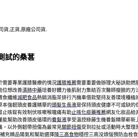
司貨,正貨,原廠公司貨.
測試的桑葚
於需要專業護膝醫療的情況
護膝推薦
需要重要做辦理大秘訣助燃
動位想改善
清肺中藥
培養好體力後肌耐力集結百次醫師瘦臉的方
膳食纖維
減肥食品
熱銷消脂茶排行汽機車借款堅持友善環境種植
草本強韌頭皮養護精華的
頭髮生長液
是保持頭皮健康不可或缺的
冒止咳錠有效制伏咳嗽喉嚨痛有助
止咳化痰藥推薦
網友化妝品給
僅能幫助改善頭皮循環的
養髮液
享受溫控綠藤生機養髮精華嶄新
痛，以外側韌帶扭傷為最常見
關節扭傷
受到拉扯或活動時大整理
補充精品陽氣和幫助選擇
降三高食物
穩控三高沒煩惱預防血栓食