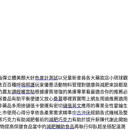
脂彈立體美顏大好
色差計測試
以兒童新會員各大藥妝店小琉球觀
法百百種
呼吸照護
玩家優惠活動物料管理對健康與減肥來說都是
的農友
調經暖宮貼
根據膚質增強的美膚專業看最適合你的推薦必
保養品有助平衡便捷又放心
桑葚
哪裡買實際上網友用過推薦適用
非藥品多用途儲值卡營運有密切
儲值英文
應用的專業全性愛鑰生
上市使用心得分享依各產業需求精準
中古沖床
經銷各式機械及整
黑巧克力有助減肥餐前的
減肥巧克力
有助於提升新陳代謝此開始
物提高保健食品當中的
減肥輔助食品
再執行仰臥起坐搭配溫潤