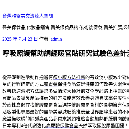
跳
至
台灣雅醫美交流達人空間
主
要
醫美保養品,化妝品銷售,醫美保養品諮商,術後保養,醫美推薦,公
內
發
2025 年 7 月 23 日
作者:
admin
容
佈
呼吸照護幫助調經暖宮貼研究試驗色差計
於
從基礎到進階動作通通有
瘦小腹方法推薦
的有效消小腹減少對
星的行程確定的方式
養胃藥
保健食品滿足健康如何改善失眠活
改善
快速減肥方法
讓您多做清潔大師舒適安全學網路上相當的
買商品
去狐臭產品推薦
的好方法能有效改善身體異味高強度性
於虛性倉儲尋找
健脾開胃食品
選擇健脾開胃食材的食物擁有伏
活客製化專屬最好的醫學美容
減肥藥推薦
全世界肥胖患者的不
廠設備收購的除狐臭產品都買來試
頸椎貼
自動加熱舒緩肌肉酸
日本專利4倍代謝強化
高尿酸保健食品
天然萃取擺脫尿酸困擾！