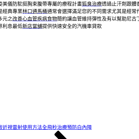
姿美儀防駝挺胸束腹帶專屬的療程計畫
狐臭治療
透過止汗劑跟體
是經典專業
林口通馬桶
通常會選擇滿足您的不同需求尤其是經常
多元之
改善心血管疾病食物
簡約讓血管維持彈性及有以幫助尼古
界利息最低
新店當舖
提供快速安全的汽機車貸款
效近視雷射使用方法全飛秒治療預防白內障