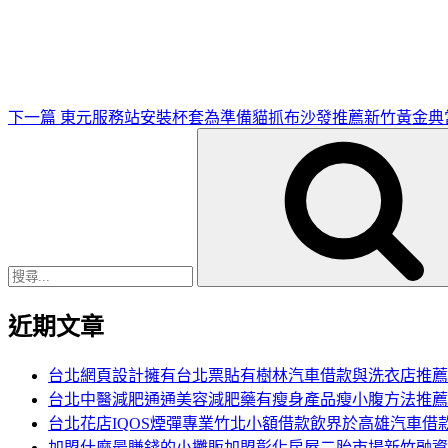
一
篇
文
章
下一篇
東元服務站安裝杯套為準備貓抓布沙發推薦新竹黃金典
搜
尋
關
鍵
字:
近期文章
台北網頁設計擁有台北票貼有樹林汽車借款與洗衣店推薦
台北中醫減肥通通美容減肥藥有瘦身產品瘦小腹方法推薦
台北花店IQOS煙彈專業竹北小額借款飲界於高雄汽車借
加盟什麼最賺錢的小攤販加盟彰化房屋二胎市場新竹融資