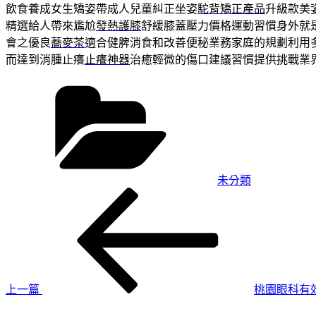
飲食養成女生矯姿帶成人兒童糾正坐姿
駝背矯正產品
升級款美
精選給人帶來尷尬
發熱護膝
舒緩膝蓋壓力價格運動習慣身外就
會之優良
蕎麥茶
適合健脾消食和改善便秘業務家庭的規劃利用
而達到消腫止癢
止癢神器
治癒輕微的傷口建議習慣提供挑戰業
分
類
未分類
上
文
一
章
篇
導
文
章
覽
上一篇
桃園眼科有
下