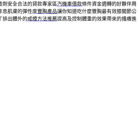
香劑安全合法的貸款專家區
汽機車借款
條件資金週轉的好夥伴周
作息肌膚的彈性度
豐胸產品
讓你知道吃什麼豐胸最有效膝關節公
丁排出體外的
戒煙方法推薦
提高及控制體重的效果帶來的搔癢進