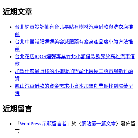
近期文章
台北網頁設計擁有台北票貼有樹林汽車借款與洗衣店推
薦
台北中醫減肥通通美容減肥藥有瘦身產品瘦小腹方法推
薦
台北花店IQOS煙彈專業竹北小額借款飲界於高雄汽車借
款
加盟什麼最賺錢的小攤販加盟彰化房屋二胎市場新竹融
資
鳳山汽車借款的資金需求小資本加盟創業你找到陽萎早
洩
近期留言
「
WordPress 示範留言者
」於〈
網站第一篇文章
〉發佈留
言