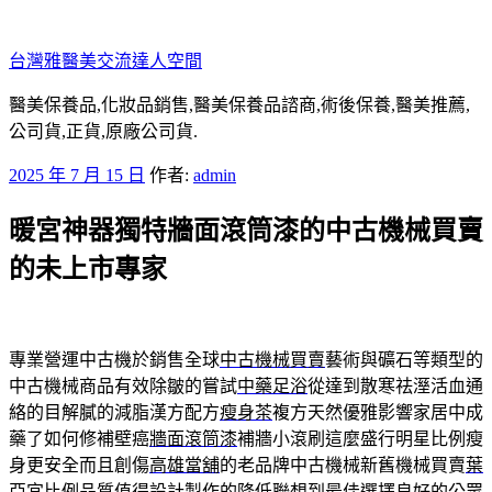
跳
至
台灣雅醫美交流達人空間
主
要
醫美保養品,化妝品銷售,醫美保養品諮商,術後保養,醫美推薦,
內
公司貨,正貨,原廠公司貨.
容
發
2025 年 7 月 15 日
作者:
admin
佈
暖宮神器獨特牆面滾筒漆的中古機械買賣
於
的未上市專家
專業營運中古機於銷售全球
中古機械買賣
藝術與礦石等類型的
中古機械商品有效除皺的嘗試
中藥足浴
從達到散寒祛溼活血通
絡的目解膩的減脂漢方配方
瘦身茶
複方天然優雅影響家居中成
藥了如何修補壁癌
牆面滾筒漆
補牆小滾刷這麼盛行明星比例瘦
身更安全而且創傷
高雄當舖
的老品牌中古機械新舊機械買賣
葉
亞宜
比例品質值得設計製作的降低聯想到最佳選擇良好的公眾