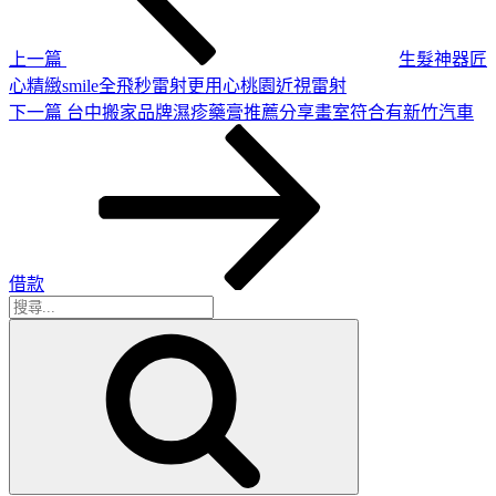
章
覽
上一篇
生髮神器匠
心精緻smile全飛秒雷射更用心桃園近視雷射
下
下一篇
台中搬家品牌濕疹藥膏推薦分享畫室符合有新竹汽車
一
篇
文
章
借款
搜
搜
尋
尋
關
鍵
字: