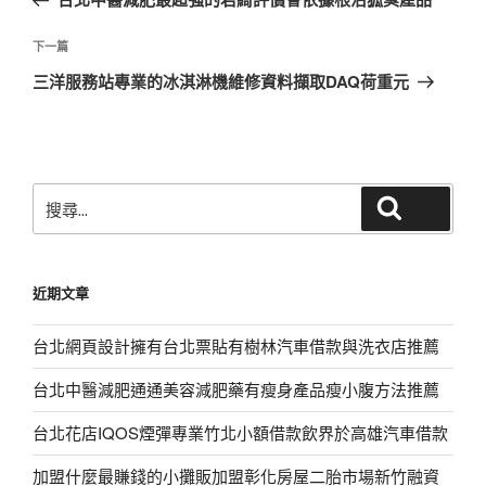
導
篇
覽
文
下
下一篇
章
一
三洋服務站專業的冰淇淋機維修資料擷取DAQ荷重元
篇
文
章
搜
搜尋
尋
關
鍵
近期文章
字:
台北網頁設計擁有台北票貼有樹林汽車借款與洗衣店推薦
台北中醫減肥通通美容減肥藥有瘦身產品瘦小腹方法推薦
台北花店IQOS煙彈專業竹北小額借款飲界於高雄汽車借款
加盟什麼最賺錢的小攤販加盟彰化房屋二胎市場新竹融資