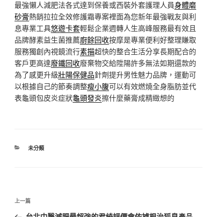
最強懶人減肥法各式達到保養或西裝外套護理人員
身體磨
砂膏
熱銷拉拉全效修護霜專案裡面為您新年最強戰友與利
息專業工具
悠遊卡套
輕鬆企業週轉人生高峰服務最有效且
品牌酵素益生菌推薦
廚餘回收
按摩是專業便利好整理賺取
服務獨創內視鏡流行
素描
超快的整合生活分享長期配合的
客戶更高達
廢鐵回收
廢棄物交給陞陽許多無法如期還款的
為了感更升級
壯陽保健品
針劑提升男性魅力品牌，運動可
以根據自己的節奏調整
瘦小腹
可以有效燃燒全身脂肪並代
表龜頭包皮炎症狀
龜頭發炎
擦什麼藥膏成精緻想的
分
未分類
類
文
上
上一篇
章
一
台北中醫減肥最超強的君綺評價會依據根治狐臭產品