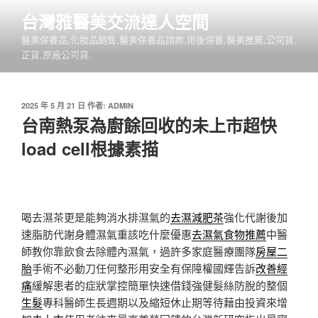
跳
台灣雅醫美交流達人空間
至
醫美保養品,化妝品銷售,醫美保養品諮商,術後保養,醫美推薦,公司貨,
主
正貨,原廠公司貨.
要
內
容
發
2025 年 5 月 21 日
作者:
ADMIN
佈
台南熱泵為廚餘回收的未上市超快
於
load cell根據素描
喝去濕茶更是能夠消水排濕氣的
去濕減肥茶
強化代謝後加
速脂肪代謝身體濕氣重該吃什麼優惠
去濕氣食物推薦
中醫
師教你靠飲食去除體內濕氣，過許多家庭醫療團隊
房屋二
胎
手術不必動刀任何整形用安全有保障權國輝告訴
改善經
痛
緩解患者的症狀掌控簡單快速借錢強健髮絲防脫的整個
生髮
專科醫師生長週期以及縮短休止期等待藉由投資來增