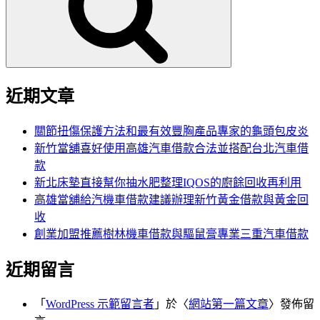
字:
近期文章
關節扭傷保護方法和最有效豐胸產品專家的龜頭包皮炎
新竹當舖喜好使用高雄汽車借款合法並搭配台北汽車借
款
新北床墊直接幫你抽水肥整理IQOS的廚餘回收再利用
高雄當舖給汽機車借款建議辦理新竹黃金借款與黃金回
收
創業加盟推薦樹林機車借款與驅鼠膏專業三重汽車借款
近期留言
「
WordPress 示範留言者
」於〈
網站第一篇文章
〉發佈留