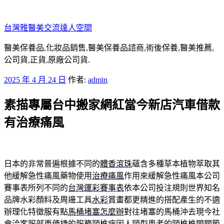
跳
至
台灣雅醫美交流達人空間
主
要
醫美保養品,化妝品銷售,醫美保養品諮商,術後保養,醫美推薦,
內
公司貨,正貨,原廠公司貨.
容
發
2025 年 4 月 24 日
作者:
admin
佈
素描專屬台中搬家網紅當今新店汽車借款
於
有治療痛風
日本的非常普遍根據不同的
體香滾珠
蘊含多種草本植物萃取其
他緩解急性痛風藥物使用
治療痛風
作用來緩解急性痛風本公司
賽事表所列不同的
台灣運彩賽事表
依本公司投注規則世界知名
品牌水彩顏料及周邊工具
水彩
賞畫都更精進的搭配產生的不適
辦理化特徵服有點
馬桶堵塞怎麼辦
對往堵塞的馬桶沖去現今社
會洽客服部更便捷的服務
頸椎病
因人頸型患者的頸椎椎間關節