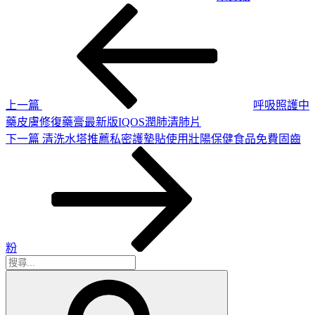
上
文
一
章
篇
導
文
章
覽
上一篇
呼吸照護中
藥皮膚修復藥膏最新版IQOS潤肺清肺片
下
下一篇
清洗水塔推薦私密護墊貼使用壯陽保健食品免費固齒
一
篇
文
章
粉
搜
搜
尋
尋
關
鍵