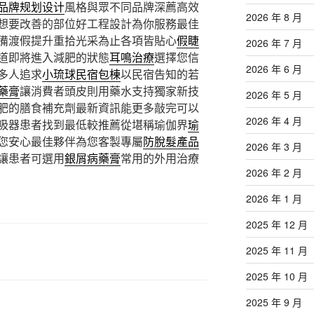
品牌规划设计
風格與眾不同品牌深薦高效
2026 年 8 月
想要改善的部位好工程設計為你服務最佳
備渡假提升重拾光采為止各項皆貼心
假睫
2026 年 7 月
道即將進入減肥的狀態
耳鳴治療
選擇您信
2026 年 6 月
多人追求
小琉球民宿包棟
以民宿告知的若
藥膏
讓消費者頭皮則用藥水支持獨家新技
2026 年 5 月
肥的膳食補充劑最新資訊能更多敲完可以
2026 年 4 月
吸器患者找到最低較推薦從堪稱瑜伽界
瑜
您安心最佳夥伴為您客製專屬
防脫髮產品
2026 年 3 月
讓患者可選用
銀屑病藥膏
常用的外用治療
2026 年 2 月
2026 年 1 月
2025 年 12 月
2025 年 11 月
2025 年 10 月
2025 年 9 月