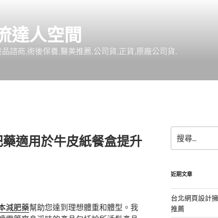
流達人空間
品諮商,術後保養,醫美推薦,公司貨,正貨,原廠公司貨.
搜
肥藥適用於牛皮紙餐盒提升
尋
關
鍵
字:
近期文章
台北網頁設計
本減肥藥
幫助您達到理想體重和體型。我
推薦