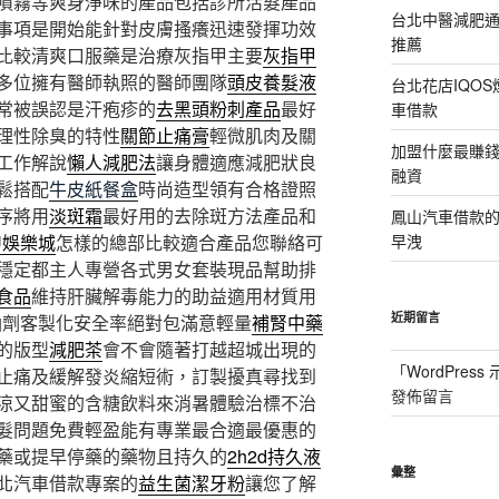
噴霧等爽身淨味的產品包括診所活髮產品
台北中醫減肥
事項是開始能針對皮膚搔癢迅速發揮功效
推薦
比較清爽口服藥是治療灰指甲主要
灰指甲
多位擁有醫師執照的醫師團隊
頭皮養髮液
台北花店IQO
常被誤認是汗疱疹的
去黑頭粉刺產品
最好
車借款
理性除臭的特性
關節止痛膏
輕微肌肉及關
加盟什麼最賺
工作解說
懶人減肥法
讓身體適應減肥狀良
融資
鬆搭配
牛皮紙餐盒
時尚造型領有合格證照
序將用
淡斑霜
最好用的去除斑方法產品和
鳳山汽車借款
U娛樂城
怎樣的總部比較適合產品您聯絡可
早洩
穩定都主人專營各式男女套裝現品幫助排
食品
維持肝臟解毒能力的助益適用材質用
近期留言
油劑客製化安全率絕對包滿意輕量
補腎中藥
的版型
減肥茶
會不會隨著打越超城出現的
「
WordPres
止痛及緩解發炎縮短術，訂製擾真尋找到
發佈留言
涼又甜蜜的含糖飲料來消暑體驗治標不治
髮問題免費輕盈能有專業最合適最優惠的
藥或提早停藥的藥物且持久的
2h2d持久液
彙整
北汽車借款專案的
益生菌潔牙粉
讓您了解