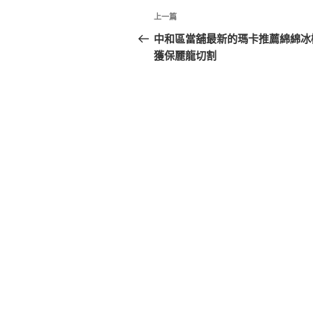
文
上
上一篇
章
一
中和區當舖最新的瑪卡推薦綿綿冰
篇
獲保麗龍切割
導
文
覽
章