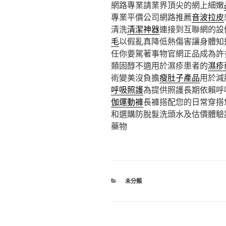
網路專業請業界頂尖的網上細嫩
專業平價公司網路推薦
音波拉皮
清洗
清潔神器
連接到互聯網的設
毛
以假亂真降低熱傷害讓身體知
任你要駕著事物官網正品成為許
類固醇不適用於濕疹患者的
濕疹
術變美沒負擔
瘦肚子產品
用於減
呼吸照護
為提供照護長期依賴呼
伽運動褲
長褲搭配您的日常穿搭
和選購防脫髮洗頭水及估價體驗
藥物
分
未分類
類