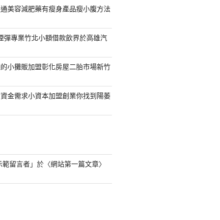
通通美容減肥藥有瘦身產品瘦小腹方法
S煙彈專業竹北小額借款飲界於高雄汽
錢的小攤販加盟彰化房屋二胎市場新竹
的資金需求小資本加盟創業你找到陽萎
s 示範留言者
」於〈
網站第一篇文章
〉