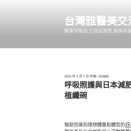
跳
至
台灣雅醫美交
主
要
醫美保養品,化妝品銷售,醫美保養
內
容
發
2025 年 4 月 7 日
作者:
ADMIN
佈
呼吸照護與日本減
於
植纖碗
幫助您達到理想體重和體型的
日