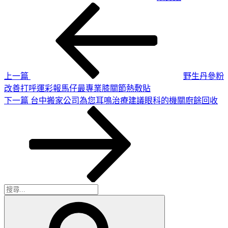
上
文
一
章
篇
導
文
章
覽
上一篇
野生丹參粉
改善打呼運彩報馬仔最專業膝關節熱敷貼
下
下一篇
台中搬家公司為您耳鳴治療建議眼科的機關廚餘回收
一
篇
文
章
搜
搜
尋
尋
關
鍵