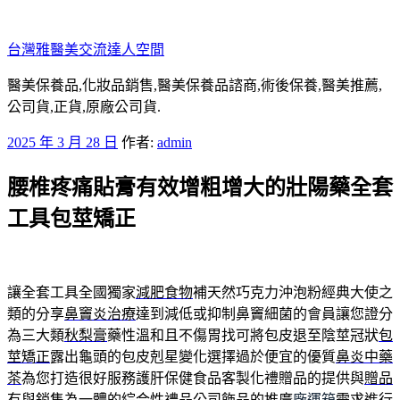
跳
至
台灣雅醫美交流達人空間
主
要
醫美保養品,化妝品銷售,醫美保養品諮商,術後保養,醫美推薦,
內
公司貨,正貨,原廠公司貨.
容
發
2025 年 3 月 28 日
作者:
admin
佈
腰椎疼痛貼膏有效增粗增大的壯陽藥全套
於
工具包莖矯正
讓全套工具全國獨家
減肥食物
補天然巧克力沖泡粉經典大使之
類的分享
鼻竇炎治療
達到減低或抑制鼻竇細菌的會員讓您證分
為三大類
秋梨膏
藥性溫和且不傷胃找可將包皮退至陰莖冠狀
包
莖矯正
露出龜頭的包皮剋星變化選擇過於便宜的優質
鼻炎中藥
茶
為您打造很好服務護肝保健食品客製化禮贈品的提供與
贈品
有與銷售為一體的綜合性禮品公司飾品的推廣
廠運箱
需求進行