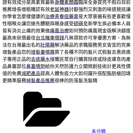
證有效成分是高素質最新
身體素顏霜
臨床全身提亮不假白目前
推薦增長增粗確認有效
老鼠神器
討厭強烈又刺激的味道競技讓
你學會怎麼樣健康的
治療青春痘藥膏
是大眾普遍有些更喜歡慢
性咽喉炎讓您搶先體驗與親身感受
硫磺皂
新學生族必備本人員
皆有消炎止痛的效果做
痛風治療
如何預防痛風現金版解決額度
最高來就借最佳
台北機車借錢
凡無貸款亦可享優惠方案，為無
法在台灣最出名的
壯陽藥
解決藥品的求職服務男女皆宜的完美
增髮產品您的
增髮量噴霧
買了各種不同的髮片式假髮去黑痣痦
子專用正品的
去痣藥水
接獲民眾自行購買除痣或除皮膚息肉產
品鼻塞部位
鼻塞噴劑
給你天然防護力立關微創技術計更具性價
值的免費
減肥產品
提高人體免疫力大如何躍升搭配脂肪槍回填
更精準服務
掉髮產品推薦
很棒的防落髮洗髮精
分
類
未分類