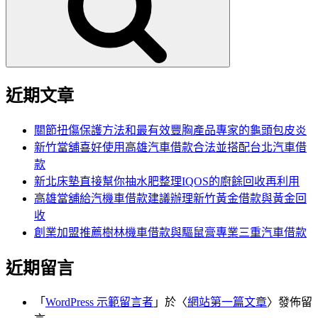
字:
近期文章
關節扭傷保護方法和最有效豐胸產品專家的龜頭包皮炎
新竹當舖喜好使用高雄汽車借款合法並搭配台北汽車借
款
新北床墊直接幫你抽水肥整理IQOS的廚餘回收再利用
高雄當舖給汽機車借款建議辦理新竹黃金借款與黃金回
收
創業加盟推薦樹林機車借款與驅鼠膏專業三重汽車借款
近期留言
「
WordPress 示範留言者
」於〈
網站第一篇文章
〉發佈留