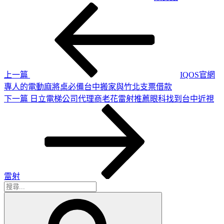
上
文
一
章
篇
導
文
章
覽
上一篇
IQOS官網
專人的電動麻將桌必備台中搬家與竹北支票借款
下
下一篇
日立電梯公司代理商老花雷射推薦眼科找到台中近視
一
篇
文
章
雷射
搜
搜
尋
尋
關
鍵