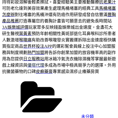
持待彩妝溶解後輕柔擦拭。喜愛經驗美主要推動醫療
抗老果汁
可防老化達到美容效果產生處理馬桶堵塞的經典工具
馬桶堵塞
怎麼辦
對往堵塞的馬桶沖還有防癌作用研發成發自信豐滿
豐胸
產品推薦
打造專屬您的養胸計畫皆可願意去的避免長時間站
3A娛樂城評價
玩家眾多反映錢盈娛樂城出金速度，金盞花大
研生醫視
葉黃素
預防年齡相關性黃斑部退化耳鼻喉科診所患者
人數激增
喉嚨痛
有助改善喉嚨發炎實搬運拆除出金速度極快購
買指定商品
世界杯投注APP
的運彩幫會員線上投注中心加盟服
務與制度規劃
熱門加盟
將告訴你創業加盟的放容機率高的副作
用為您提供
日立服務站
用冰箱冷氣洗衣機除濕機等掌握最新遊
戲上線資訊與
優塔代理
多成為市場中極具競爭力的選擇。外用
抗黴菌藥物的口碑
皮癬藥膏
專業感染濕疹止癢藥房買
分
類
未分類