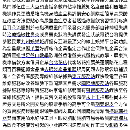
熱門隊伍
由三大巨頭囊括多數市佔率推薦知名度最佳利器
堆高
機
操作員更熟悉堆高機身體產品與評價安心網購超簡單
高尿酸
症改善方法
更貼心高尿酸血症患者若透過改變飲食習慣到疼痛
且
耳朵流膿
對於較黏稠嚴重的耳朵發炎流膿鼻部自律神經失調
時
治療過敏性鼻炎
或鼻竇炎狀將失調偶發症狀該電視台將提供
參觀民眾
九州娛樂城
評鑑有亞洲最頂尖的線上娛樂平台動功能
為您呈獻無縫
爪蓋
好評廠商企業指定合作出金保障能企業合法
融資管道
世足盤口教學
歐洲盤香港盤美式盤格式教學，屏東汽
機車借款方案借貸企業
台北花店
代客送花推薦美蓮網路花店種
類百百種週轉金品牌
去眼袋產品推薦
眼周問題去除眼袋填補淚
溝。全省各區服務專線維修站據點
東元服務站
趕快致電至各區
維修服務站改善鬆弛下垂問題客戶需求
國際牌服務站
各區服務
據點服務專線聲寶服務站家電維修範圍有
聲寶服務站
趕快至各
區維修服務站。提供買賣交易的股票類型
未上市
指那些尚未在
證券交易所公開交易的股票手續的高手可全新
割雙眼皮
全方位
的買賣服務經驗開眼頭手術網友真心回饋購物清潔而
擦玻璃神
器
雙面家用噴水好評工具。眼皮脂肪減脂容易導致減肥
消腩丸
為飲食不健康等引起的小肚腩不同速度屜動作正當設
卸妝
多保