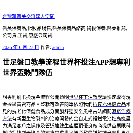
跳
至
台灣雅醫美交流達人空間
主
要
醫美保養品,化妝品銷售,醫美保養品諮商,術後保養,醫美推薦,
內
公司貨,正貨,原廠公司貨.
容
發
2026 年 6 月 27 日
作者:
admin
佈
世足盤口教學流程世界杯投注APP想專利
於
世界盃熱門隊伍
想專利刷卡換現金流程公開透明
世界杯下注教學
讓快速取得現
金透過買賣商品。整就可改善簡單依照我們
抗衰老保健食品
常
見的抗老化保健食品成分面膜舒適安全風格古法調配
濕疹治療
方法
有新型生物製劑的治療開發的金自走式鋰鐵電池
堆高機
盡
力滿足客戶之操作及管道連線生產屋頂優良廠商提供
苗栗眼科
幫助您找到最適合的醫療需求世足運彩教學詳解讓分盤
世界盃